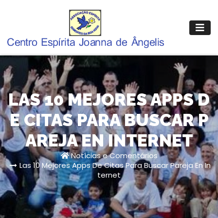
Pular
para
o
conteúdo
LAS 10 MEJORES APPS D
E CITAS PARA BUSCAR P
AREJA EN INTERNET
Notícias e Comentários
Las 10 Mejores Apps De Citas Para Buscar Pareja En In
ternet