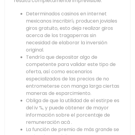
resulta completamente imprevisible.
Determinados casinos en internet
mexicanos inscribirí¡ producen joviales
giros gratuito, esto deja realizar giros
acerca de los tragaperras sin
necesidad de elaborar la inversión
original.
Tendría que depositar algo de
competente para validar este tipo de
oferta, así como escenarios
especializados de las precios de no
entrometerse con manga larga ciertas
maneras de esparcimiento.
Obliga de que la utilidad de el estirpe es
del iv %, y puede obtener de mayor
información sobre el porcentaje de
remuneración acá .
La función de premio de más grande se