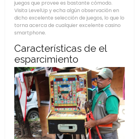
juegos que provee es bastante cómodo.
Visita LevelUp y echa algún observación en
dicho excelente selección de juegos, lo que lo
torna acerca de cualquier excelente casino
smartphone.
Características de el
esparcimiento