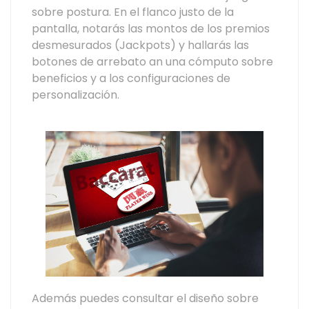
sobre postura. En el flanco justo de la
pantalla, notarás las montos de los premios
desmesurados (Jackpots) y hallarás las
botones de arrebato an una cómputo sobre
beneficios y a los configuraciones de
personalización.
Además puedes consultar el diseño sobre