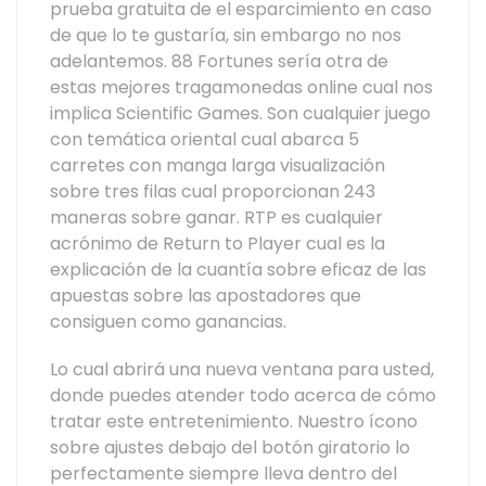
prueba gratuita de el esparcimiento en caso
de que lo te gustaría, sin embargo no nos
adelantemos. 88 Fortunes serí­a otra de
estas mejores tragamonedas online cual nos
implica Scientific Games. Son cualquier juego
con temática oriental cual abarca 5
carretes con manga larga visualización
sobre tres filas cual proporcionan 243
maneras sobre ganar. RTP es cualquier
acrónimo de Return to Player cual es la
explicación de la cuantía sobre eficaz de las
apuestas sobre las apostadores que
consiguen como ganancias.
Lo cual abrirá una nueva ventana para usted,
donde puedes atender todo acerca de cómo
tratar este entretenimiento. Nuestro ícono
sobre ajustes debajo del botón giratorio lo
perfectamente siempre lleva dentro del