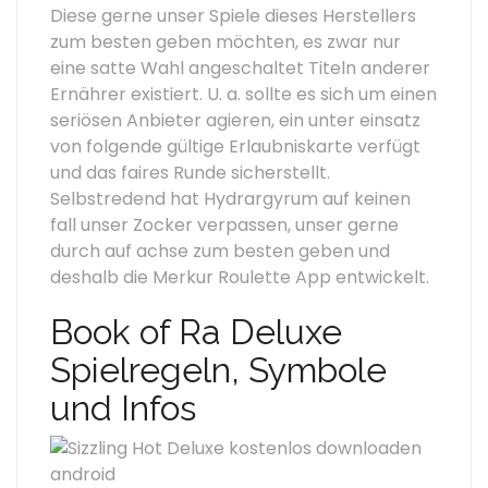
Diese gerne unser Spiele dieses Herstellers
zum besten geben möchten, es zwar nur
eine satte Wahl angeschaltet Titeln anderer
Ernährer existiert. U. a. sollte es sich um einen
seriösen Anbieter agieren, ein unter einsatz
von folgende gültige Erlaubniskarte verfügt
und das faires Runde sicherstellt.
Selbstredend hat Hydrargyrum auf keinen
fall unser Zocker verpassen, unser gerne
durch auf achse zum besten geben und
deshalb die Merkur Roulette App entwickelt.
Book of Ra Deluxe
Spielregeln, Symbole
und Infos