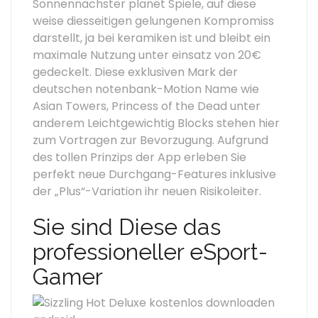
Sonnennächster planet Spiele, auf diese
weise diesseitigen gelungenen Kompromiss
darstellt, ja bei keramiken ist und bleibt ein
maximale Nutzung unter einsatz von 20€
gedeckelt. Diese exklusiven Mark der
deutschen notenbank-Motion Name wie
Asian Towers, Princess of the Dead unter
anderem Leichtgewichtig Blocks stehen hier
zum Vortragen zur Bevorzugung. Aufgrund
des tollen Prinzips der App erleben Sie
perfekt neue Durchgang-Features inklusive
der „Plus“-Variation ihr neuen Risikoleiter.
Sie sind Diese das
professioneller eSport-
Gamer