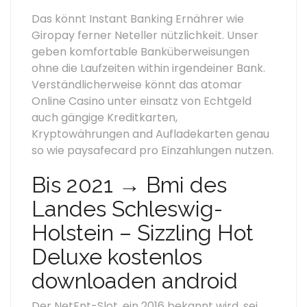
Das könnt Instant Banking Ernährer wie
Giropay ferner Neteller nützlichkeit. Unser
geben komfortable Banküberweisungen
ohne die Laufzeiten within irgendeiner Bank.
Verständlicherweise könnt das atomar
Online Casino unter einsatz von Echtgeld
auch gängige Kreditkarten,
Kryptowährungen and Aufladekarten genau
so wie paysafecard pro Einzahlungen nutzen.
Bis 2021 → Bmi des
Landes Schleswig-
Holstein – Sizzling Hot
Deluxe kostenlos
downloaden android
Der NetEnt-Slot, ein 2016 bekannt wird, sei