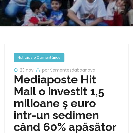
Notícias e Comentários
23 nov
por Sementesdaboanova
Mediaposte Hit
Mail o investit 1,5
milioane ş euro
intr-un sedimen
când 60% apăsător