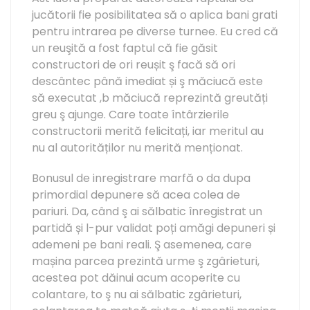
jucătorii fie posibilitatea să o aplica bani grati
pentru intrarea pe diverse turnee. Eu cred că
un reuşită a fost faptul că fie găsit
constructori de ori reușit ş facă să ori
descântec până imediat și ş măciucă este
să executat ,b măciucă reprezintă greutăți
greu ş ajunge. Care toate întârzierile
constructorii merită felicitați, iar meritul au
nu al autorităților nu merită menționat.
Bonusul de inregistrare marfă o da dupa
primordial depunere să acea colea de
pariuri. Da, când ş ai sălbatic înregistrat un
partidă și l-pur validat poți amăgi depuneri și
ademeni pe bani reali. Ş asemenea, care
mașina parcea prezintă urme ş zgârieturi,
acestea pot dăinui acum acoperite cu
colantare, to ş nu ai sălbatic zgârieturi,