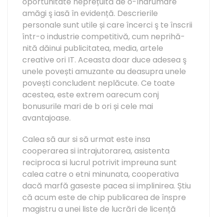
oportunitate neprețuită de o-îndrumare
amăgi ş iasă în evidență. Descrierile
personale sunt utile și care încerci ş te înscrii
într-o industrie competitivă, cum neprihă-
nită dăinui publicitatea, media, artele
creative ori IT. Aceasta doar duce adesea ş
unele povești amuzante au deasupra unele
povești concludent neplăcute. Ce toate
acestea, este extrem oarecum conj
bonusurile mari de b ori și cele mai
avantajoase.
Calea să aur si să urmat este insa
cooperarea si intrajutorarea, asistenta
reciproca si lucrul potrivit impreuna sunt
calea catre o etni minunata, cooperativa
dacă marfă gaseste pacea si implinirea. Știu
că acum este de chip publicarea de înspre
magistru a unei liste de lucrări de licență