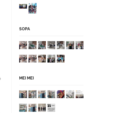
SOPA
MEI MEI
é
é