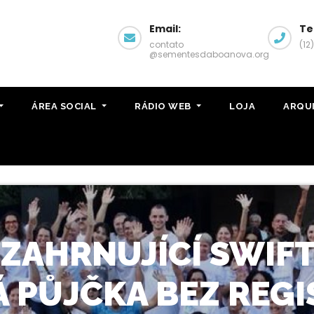
Email:
Te
contato
(12
@sementesdaboanova.org
ÁREA SOCIAL
RÁDIO WEB
LOJA
ARQU
ZAHRNUJÍCÍ SWIF
 PŮJČKA BEZ REG