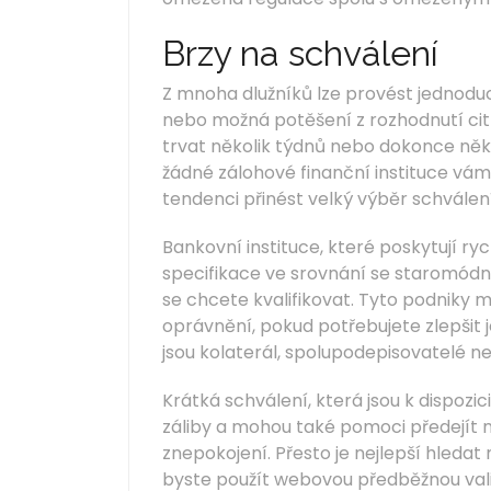
Brzy na schválení
Z mnoha dlužníků lze provést jednoduc
nebo možná potěšení z rozhodnutí cit
trvat několik týdnů nebo dokonce ně
žádné zálohové finanční instituce vám
tendenci přinést velký výběr schválení 
Bankovní instituce, které poskytují ry
specifikace ve srovnání se staromód
se chcete kvalifikovat. Tyto podniky
oprávnění, pokud potřebujete zlepšit j
jsou kolaterál, spolupodepisovatelé 
Krátká schválení, která jsou k dispozic
záliby a mohou také pomoci předejít nu
znepokojení. Přesto je nejlepší hledat 
byste použít webovou předběžnou valida