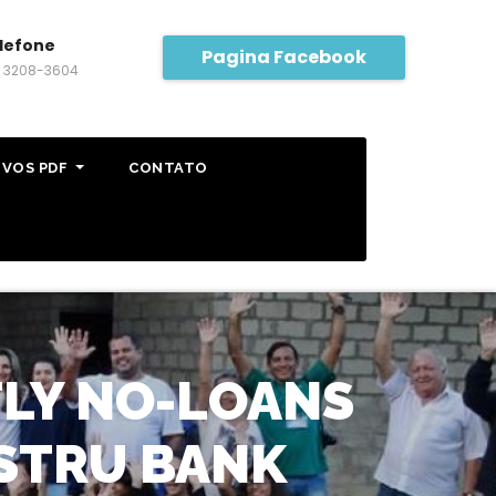
lefone
Pagina Facebook
) 3208-3604
IVOS PDF
CONTATO
TLY NO-LOANS
ISTRU BANK