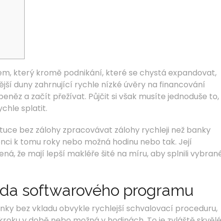
kem, který kromě podnikání, které se chystá expandovat,
ější duny zahrnující rychle nízké úvěry na financování
eněz a začít přežívat.
Půjčit si však musíte jednoduše to,
chle splatit.
tuce bez zálohy zpracovávat zálohy rychleji než banky
enci k tomu roky nebo možná hodinu nebo tak. Její
á, že mají lepší makléře šité na míru, aby splnili vybran
oda softwarového programu
anky bez vkladu obvykle rychlejší schvalovací proceduru,
kroku v době nebo možná v hodinách. To je zvláště skvěl