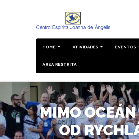
Pular
para
o
conteúdo
HOME
ATIVIDADES
EVENTOS
ÁREA RESTRITA
MIMO OCEÁN 
OD RYCHLÁ