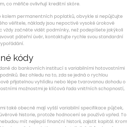
m, co měřiče ovlivňují kreditní skóre.
se kolem permanentních poplatků, obvykle si nepůjčujte
ho věřitele, náklady jsou nepoctivě vysoké úrokové
íc vždy začněte vidět podmínky, než podepíšete jakýkoli
ravovat páteřní úvěr, kontaktujte rychle svou standardní
vypořádání.
čné kódy
dané do bankovních institucí s variabilními hotovostními
dniků. Bez ohledu na to, zda se jedná o rychlou
ově přijatelnou vyhlídku nebo lépe tvarovanou dohodu o
vostními možnostmi je klíčová řada vnitřních schopností,
mi také obecně mají vyšší variabilní specifikace půjček,
z úvěrové historie, protože hodnocení se používá vpřed. To
udou mít nejlepší finanční historii, zajistit kapitál. Kro