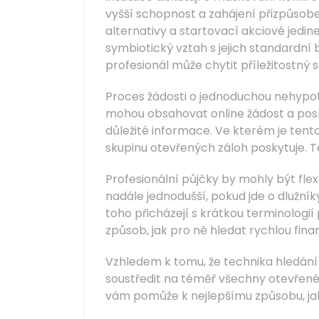
vyšší schopnost a zahájení přizpůsobe
alternativy a startovací akciové jedin
symbiotický vztah s jejich standardní b
profesionál může chytit příležitostný 
Proces žádosti o jednoduchou nehypot
mohou obsahovat online žádost a poskyt
důležité informace. Ve kterém je tent
skupinu otevřených záloh poskytuje. T
Profesionální půjčky by mohly být fle
nadále jednodušší, pokud jde o dlužník
toho přicházejí s krátkou terminologií
způsob, jak pro ně hledat rychlou fin
Vzhledem k tomu, že technika hledání
soustředit na téměř všechny otevřené 
vám pomůže k nejlepšímu způsobu, jak