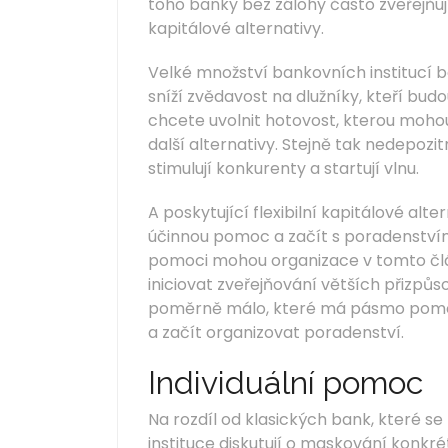
toho banky bez zálohy často zveřejňuj
kapitálové alternativy.
Velké množství bankovních institucí 
sníží zvědavost na dlužníky, kteří bud
chcete uvolnit hotovost, kterou moho
další alternativy. Stejně tak nedepozi
stimulují konkurenty a startují vlnu.
A poskytující flexibilní kapitálové al
účinnou pomoc a začít s poradenství
pomoci mohou organizace v tomto člá
iniciovat zveřejňování větších přizpů
poměrně málo, které má pásmo pomoci,
a začít organizovat poradenství.
Individuální pomoc
Na rozdíl od klasických bank, které se
instituce diskutují o maskování konkr