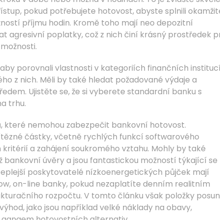
přístup, pokud potřebujete hotovost, abyste splnili okamžit
žností příjmu hodin. Kromě toho mají neo depozitní
t agresivní poplatky, což z nich činí krásný prostředek p
 možnosti.
aby porovnali vlastnosti v kategoriích finančních instituc
ého z nich. Měli by také hledat požadované výdaje a
dem. Ujistěte se, že si vyberete standardní banku s
a trhu.
ů, které nemohou zabezpečit bankovní hotovost.
vítězné částky, včetně rychlých funkcí softwarového
kritérií a zahájení soukromého vztahu. Mohly by také
ž bankovní úvěry a jsou fantastickou možností týkající se
eplejší poskytovatelé nízkoenergetických půjček mají
ow, on-line banky, pokud nezaplatíte denním realitním
akturačního rozpočtu. V tomto článku však položky posu
ýhod, jako jsou například velké náklady na obavy,
gangem hotovostních alternativ.