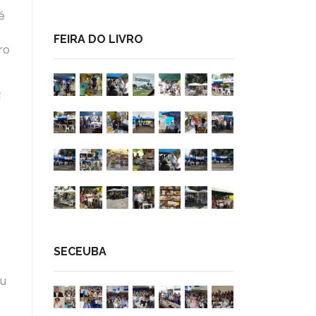
é
FEIRA DO LIVRO
ro
í
SECEUBA
nu