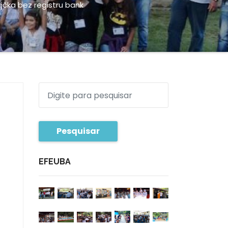
jčka bez registru bank
Pesquisar
EFEUBA