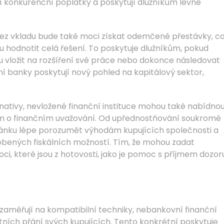
í konkurenční poplatky a poskytují dlužníkům levné
bez vkladu bude také moci získat odemčené přestávky, c
ou hodnotit celá řešení. To poskytuje dlužníkům, pokud
u vložit na rozšíření své práce nebo dokonce následovat
tní banky poskytují nový pohled na kapitálový sektor,
ternativy, nevložené finanční instituce mohou také nabídno
m o finančním uvažování. Od upřednostňování soukromé
nku lépe porozumět výhodám kupujících společnosti a
sobených fiskálních možností. Tím, že mohou zadat
 které jsou z hotovosti, jako je pomoc s příjmem dozor
 zaměřují na kompatibilní techniky, nebankovní finanční
étních přání svých kupujících. Tento konkrétní poskytuje