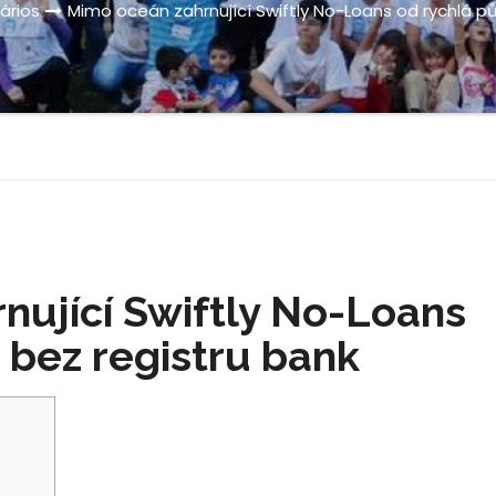
ários
Mimo oceán zahrnující Swiftly No-Loans od rychlá pů
nující Swiftly No-Loans
 bez registru bank