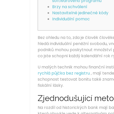
softwarového programu
Brzy na schválení
Nastavitelné jedinečné kódy
Individuální pomoc
Bez ohledu na to, zda je člověk člově
hledá individuální peněžní svobodu, vn
podniků mohou poskytnout množství p
co jste schopni každý kalendářní rok ry
U malých technik mohou finanční insti
rychlá půjčka bez registru
, mají tend
schopnost testovat bonitu také znamen
fiskální lásky.
Zjednodušující met
Na rozdíl od historických bank mají b
která obvykle vede k alternativám po