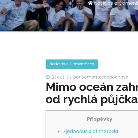
Notícias e Coment
Notícias e Comentários
21 out
por Sementesdaboanova
Mimo oceán zahr
od rychlá půjčka
Příspěvky
Zjednodušující metoda