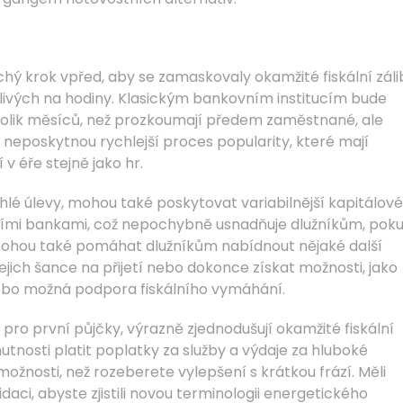
hý krok vpřed, aby se zamaskovaly okamžité fiskální záli
livých na hodiny. Klasickým bankovním institucím bude
kolik měsíců, než prozkoumají předem zaměstnané, ale
 neposkytnou rychlejší proces popularity, které mají
v éře stejně jako hr.
chlé úlevy, mohou také poskytovat variabilnější kapitálové
ními bankami, což nepochybně usnadňuje dlužníkům, pok
 mohou také pomáhat dlužníkům nabídnout nějaké další
ejich šance na přijetí nebo dokonce získat možnosti, jako
nebo možná podpora fiskálního vymáhání.
i pro první půjčky, výrazně zjednodušují okamžité fiskální
tnosti platit poplatky za služby a výdaje za hluboké
možnosti, než rozeberete vylepšení s krátkou frází. Měli
ci, abyste zjistili novou terminologii energetického