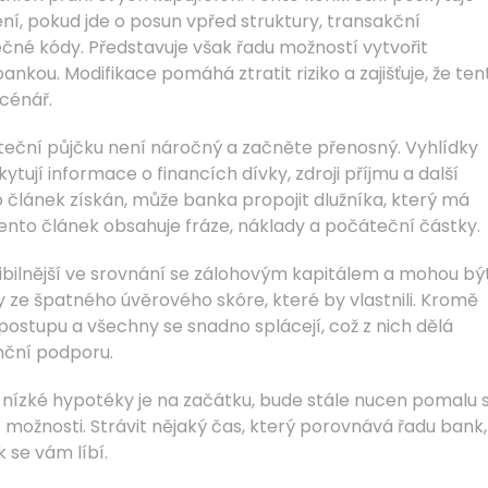
ní, pokud jde o posun vpřed struktury, transakční
ečné kódy. Představuje však řadu možností vytvořit
ankou. Modifikace pomáhá ztratit riziko a zajišťuje, že ten
scénář.
eční půjčku není náročný a začněte přenosný. Vyhlídky
ují informace o financích dívky, zdroji příjmu a další
o článek získán, může banka propojit dlužníka, který má
ento článek obsahuje fráze, náklady a počáteční částky.
xibilnější ve srovnání se zálohovým kapitálem a mohou být
y ze špatného úvěrového skóre, které by vlastnili. Kromě
 postupu a všechny se snadno splácejí, což z nich dělá
anční podporu.
 nízké hypotéky je na začátku, bude stále nucen pomalu 
možnosti. Strávit nějaký čas, který porovnává řadu bank,
 se vám líbí.