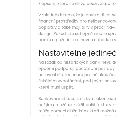
zlepšení, která se dříve používala, o to
Vzhledem k tomu, že je chytré dívat 
finanční prostředky pro nelicencované
poplatky a také mají díry v práci. Nav
design. Pokud jste schopni’mirielle sp
banku a požádejte o novou dohodu o 
Nastavitelné jedine
Na rozdíl od historických bank, nevklá
opcemi podporují počáteční potřeby po
hotovostní proceduru pro nějakou čas
fiskálním vypořádání, pod jinými hoto
které musí uspět.
Bankovní instituce s nízkými akontace
což jim umožňuje zvážit další faktory 
může pomoci dlužníkům, kteří možná neb