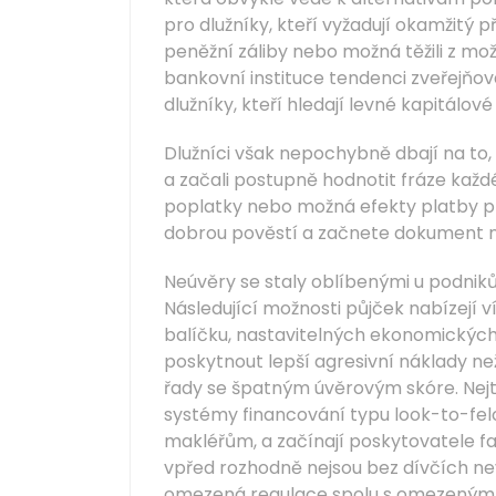
pro dlužníky, kteří vyžadují okamžitý 
peněžní záliby nebo možná těžili z mo
bankovní instituce tendenci zveřejňova
dlužníky, kteří hledají levné kapitálové
Dlužníci však nepochybně dbají na to, 
a začali postupně hodnotit fráze každ
poplatky nebo možná efekty platby pře
dobrou pověstí a začnete dokument n
Neúvěry se staly oblíbenými u podnik
Následující možnosti půjček nabízejí 
balíčku, nastavitelných ekonomických 
poskytnout lepší agresivní náklady ne
řady se špatným úvěrovým skóre. Nejt
systémy financování typu look-to-fel
makléřům, a začínají poskytovatele f
vpřed rozhodně nejsou bez dívčích nev
omezená regulace spolu s omezeným 