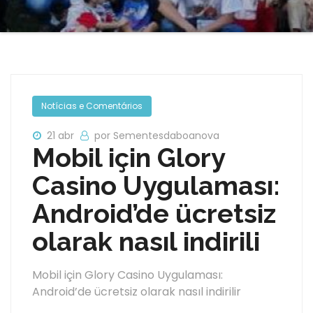
Notícias e Comentários
21 abr
por Sementesdaboanova
Mobil için Glory
Casino Uygulaması:
Android’de ücretsiz
olarak nasıl indirili
Mobil için Glory Casino Uygulaması:
Android’de ücretsiz olarak nasıl indirilir