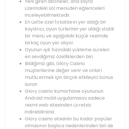
Yeni giren aboneler, ana sayfa
üzerindeki sol menüden eğlenceleri
inceleyebilmektedir.
En üstte özel fırsatların yer aldığı bir
kaydırıcı, oyun türlerinin yer aldığı statik
bir menü ve aşağıdaki küçük resimde
birkaç oyun yer alıyor.
Oyunun ışık hızındaki yükleme süreleri
en sevdiğimiz özelliklerden biri.
Bildiğimiz gibi, Glory Casino
müşterilerine değer verir ve onları
mutlu etmek için birçok etkileyici bonus
sunar.
Glory casino kumarhane oyununun
Android mobil uygulamasını sadece
resmi web sitesinden ücretsiz
indirebilirsiniz.
Glory casino sitesinin bu kadar popüler
olmasının başlıca nedenlerinden biri de