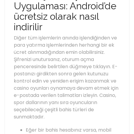
Uygulaması: Android’de
ücretsiz olarak nasıl
indirilir
Diğer tüm işlemlerin anında işlendiğinden ve
para yatırma işlemlerinden herhangi bir ek
ücret alınmadığından emin olabilirsiniz.
Şifrenizi unutursanız, oturum açma
penceresinde belirtilen düğmeye tıklayın. E-
postanızı girdikten sonra gelen kutunuzu
kontrol edin ve yeniden erişim kazanmak ve
casino oyunları oynamaya devam etmek için
e-postada verilen talimatları izleyin. Casino,
spor dallarının yanı sıra oyuncuların
seçebileceği çeşitli bahis türleri de
sunmaktadır.
Eğer bir bahis hesabınız varsa, mobil