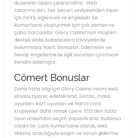
düzeninin tadını çıkaracaklar. Web
tasarımcıları, her beceri seviyesinden insan
için farklı, eğlenceli ve erişilebilir bir
kumarhane oluşturmak için çok zaman ve
çaba harcadılar. Glory Casino’nun müşteri
destek ekibi, kullanıcılara tavsiyelerde
bulunmaya, kayıt, bonuslar, ödemeler ve
hesap engelleme ile ilgili sorunları çözmeye
kendini adamıştır.
Cömert Bonuslar
Daha fazla bilgi için Glory Casino resmi web
sitesini ziyaret edebilirsiniz. Slotlar, masa
oyunları, kart oyunları ve hatta canlı
krupiyeler dahil olmak üzere 500’den fazla
oyun arasından seçim yapabilirsiniz. Kullanıcı
odaklı bir canlı kumarhane olarak, web
sitemiz aracılığıyla erişim ve sorun giderme