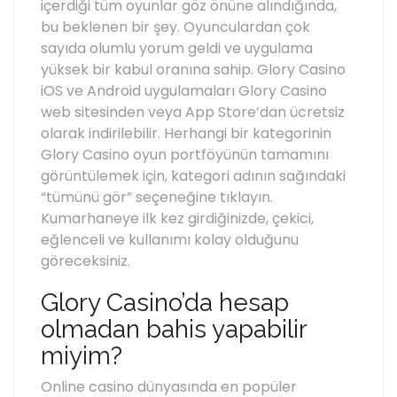
içerdiği tüm oyunlar göz önüne alındığında,
bu beklenen bir şey. Oyunculardan çok
sayıda olumlu yorum geldi ve uygulama
yüksek bir kabul oranına sahip. Glory Casino
iOS ve Android uygulamaları Glory Casino
web sitesinden veya App Store’dan ücretsiz
olarak indirilebilir. Herhangi bir kategorinin
Glory Casino oyun portföyünün tamamını
görüntülemek için, kategori adının sağındaki
“tümünü gör” seçeneğine tıklayın.
Kumarhaneye ilk kez girdiğinizde, çekici,
eğlenceli ve kullanımı kolay olduğunu
göreceksiniz.
Glory Casino’da hesap
olmadan bahis yapabilir
miyim?
Online casino dünyasında en popüler