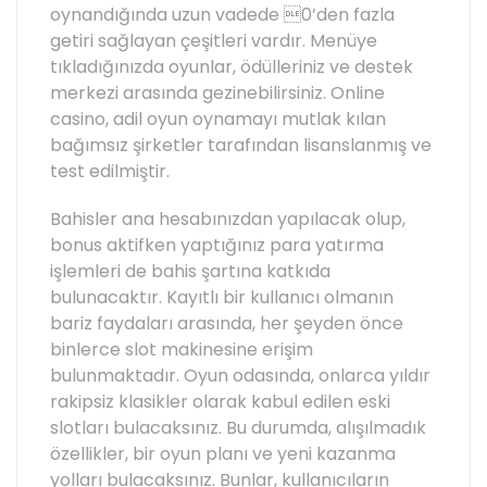
oynandığında uzun vadede 0’den fazla
getiri sağlayan çeşitleri vardır. Menüye
tıkladığınızda oyunlar, ödülleriniz ve destek
merkezi arasında gezinebilirsiniz. Online
casino, adil oyun oynamayı mutlak kılan
bağımsız şirketler tarafından lisanslanmış ve
test edilmiştir.
Bahisler ana hesabınızdan yapılacak olup,
bonus aktifken yaptığınız para yatırma
işlemleri de bahis şartına katkıda
bulunacaktır. Kayıtlı bir kullanıcı olmanın
bariz faydaları arasında, her şeyden önce
binlerce slot makinesine erişim
bulunmaktadır. Oyun odasında, onlarca yıldır
rakipsiz klasikler olarak kabul edilen eski
slotları bulacaksınız. Bu durumda, alışılmadık
özellikler, bir oyun planı ve yeni kazanma
yolları bulacaksınız. Bunlar, kullanıcıların