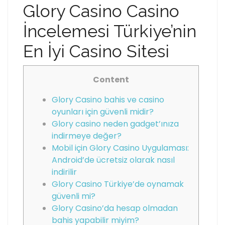
Glory Casino Casino
İncelemesi Türkiye’nin
En İyi Casino Sitesi
Content
Glory Casino bahis ve casino
oyunları için güvenli midir?
Glory casino neden gadget’ınıza
indirmeye değer?
Mobil için Glory Casino Uygulaması:
Android’de ücretsiz olarak nasıl
indirilir
Glory Casino Türkiye’de oynamak
güvenli mi?
Glory Casino’da hesap olmadan
bahis yapabilir miyim?