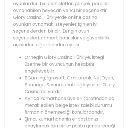
oyunlardan biri olan slotlar, gerçek para ile
oynanabilen heyecan verici bir seçenektir.
Glory Casino, Türkiye’de online casino
oyunları oynamak isteyenler için en iyi
seçeneklerden biridir. Zengin oyun
seçenekleri, cömert bonuslar ve güvenilirlik
açısından diğerlerinden ayrılır.
Örneğin Glory Casino Türkiye, isteği
üzerine bir oyuncunun hesabını
engelleyebilir.
BGaming, Igrosoft, Ornitorenk, NetOyun,
Boonogo, Spinomenal sağlayıcıları Glory
Casino’da vardır.
Ayrıca kumarhane üyeleri tarafından da
merak edilen belge istek talebi durumu
firmanın önemsediği konulardandır.
Şimdi, kumarhanenin e-postanızı
onaylamak için bir e-posta göndereceği