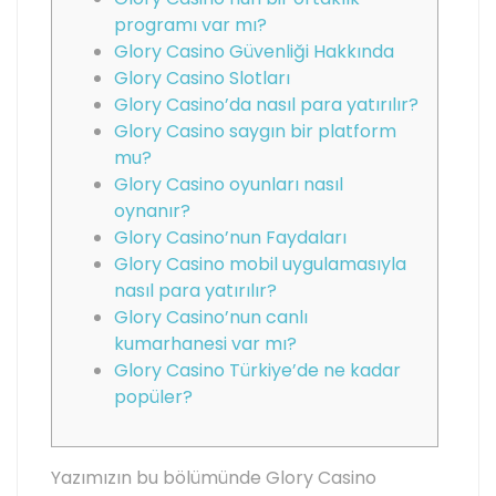
programı var mı?
Glory Casino Güvenliği Hakkında
Glory Casino Slotları
Glory Casino’da nasıl para yatırılır?
Glory Casino saygın bir platform
mu?
Glory Casino oyunları nasıl
oynanır?
Glory Casino’nun Faydaları
Glory Casino mobil uygulamasıyla
nasıl para yatırılır?
Glory Casino’nun canlı
kumarhanesi var mı?
Glory Casino Türkiye’de ne kadar
popüler?
Yazımızın bu bölümünde Glory Casino