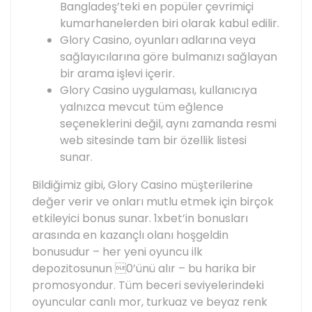
Bangladeş’teki en popüler çevrimiçi
kumarhanelerden biri olarak kabul edilir.
Glory Casino, oyunları adlarına veya
sağlayıcılarına göre bulmanızı sağlayan
bir arama işlevi içerir.
Glory Casino uygulaması, kullanıcıya
yalnızca mevcut tüm eğlence
seçeneklerini değil, aynı zamanda resmi
web sitesinde tam bir özellik listesi
sunar.
Bildiğimiz gibi, Glory Casino müşterilerine
değer verir ve onları mutlu etmek için birçok
etkileyici bonus sunar. 1xbet’in bonusları
arasında en kazançlı olanı hoşgeldin
bonusudur – her yeni oyuncu ilk
depozitosunun 0’ünü alır – bu harika bir
promosyondur. Tüm beceri seviyelerindeki
oyuncular canlı mor, turkuaz ve beyaz renk