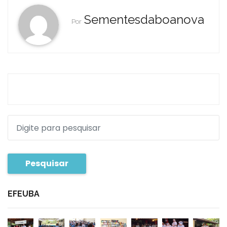
Sementesdaboanova
Por
Pesquisar
EFEUBA