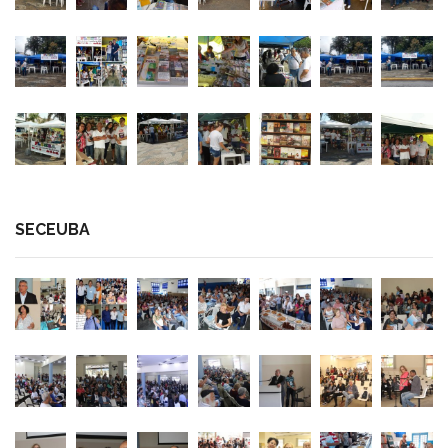
SECEUBA