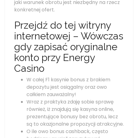
jaki warunek obrotu jest niezbędny na rzecz
konkretnej ofert.
Przejdź do tej witryny
internetowej – Wówczas
gdy zapisać oryginalne
konto przy Energy
Casino
W całej F1 kasynie bonus z brakiem
depozytu jest osiągalny oraz owo
całkiem zauważalny!
Wraz z praktyka zdaję sobie sprawę
również, iż znajdują się kasyna online,
prezentujące bonusy bez obrotu, lecz
są to okazjonalne propozycji atrakcyjne.
O ile owo bonus cashback, często