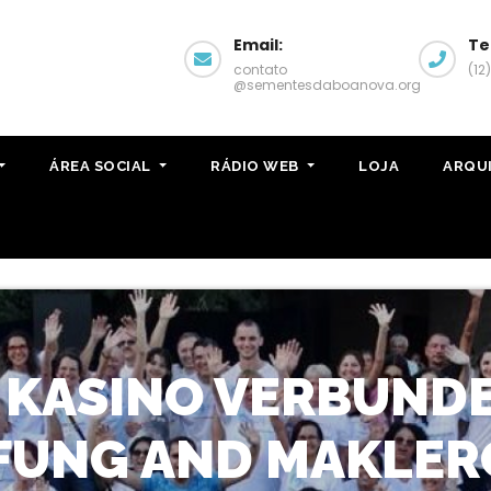
Email:
Te
contato
(12
@sementesdaboanova.org
ÁREA SOCIAL
RÁDIO WEB
LOJA
ARQU
 KASINO VERBUNDE
FUNG AND MAKLER