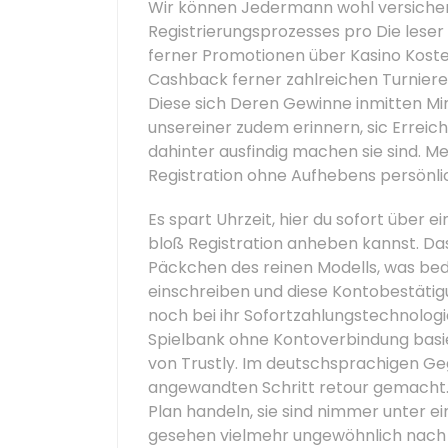
Wir können Jedermann wohl versichern
Registrierungsprozesses pro Die leser
ferner Promotionen über Kasino Kosten
Cashback ferner zahlreichen Turniere
Diese sich Deren Gewinne inmitten Min
unsereiner zudem erinnern, sic Erreic
dahinter ausfindig machen sie sind. Me
Registration ohne Aufhebens persönl
Es spart Uhrzeit, hier du sofort über ei
bloß Registration anheben kannst. Das
Päckchen des reinen Modells, was be
einschreiben und diese Kontobestätigu
noch bei ihr Sofortzahlungstechnologie
Spielbank ohne Kontoverbindung basie
von Trustly. Im deutschsprachigen Geg
angewandten Schritt retour gemacht. 
Plan handeln, sie sind nimmer unter 
gesehen vielmehr ungewöhnlich nach 