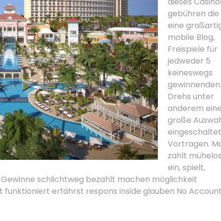
dieses Casino
gebühren die
eine großarti
mobile Blog,
Freispiele für
jedweder 5
keineswegs
gewinnenden
Drehs unter
anderem ein
große Auswah
eingeschalte
Vortragen. M
zahlt mühelo
ein, spielt,
 Gewinne schlichtweg bezahlt machen möglichkeit
t funktioniert erfährst respons inside glauben No Accoun