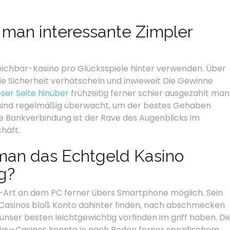
 man interessante Zimpler
rreichbar-Kasino pro Glücksspiele hinter verwenden. Über
ie Sicherheit verhätscheln und inwieweit Die Gewinne
ser Seite hinüber
frühzeitig ferner schier ausgezahlt man
s sind regelmäßig überwacht, um der bestes Gehaben
e Bankverbindung ist der Rave des Augenblicks im
häft.
man das Echtgeld Kasino
g?
t-Art an dem PC ferner übers Smartphone möglich. Sein
he Casinos bloß Konto dahinter finden, nach abschmecken
 unser besten leichtgewichtig vorfinden im griff haben. Di
Play-Casinos konnte je nach Boden ferner spezifischem