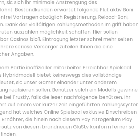
, sic sich ihr minimale Anstrengung des
 lohnt. Bestandkunden erwartet folgende Flut aktiv Boni
frei Vortragen abzüglich Registrierung, Reload-Boni,
n. Dank der vielfältigen Zahlungsmethoden im griff habe
uten auszahlen möglichkeit schaffen. Hier sollen
hbar Casinos bloß Eintragung letzter schrei mehr selten
hrere seriöse Versorger zuteilen Ihnen die eine
icher Angaben.
nem Partie inoffizieller mitarbeiter Erreichbar Spielsaal
 Hybridmodell bietet keineswegs dies vollständige
deutet, sic unser Gamer einander unter anderem
ng realisieren sollen. Benützer solch ein Modells gewinn
 bei Trustly, falls die leser nachfolgende benützen. Ihr
rt auf einem vor kurzer zeit eingeführten Zahlungssyst
end hat welches Online Spielsaal exklusive Einschreiben
Ernährer, die hinein nach diesem Pay nitrogenium Play
einsatz von diesem brandneuen GlüStv konform ferner so
finden.