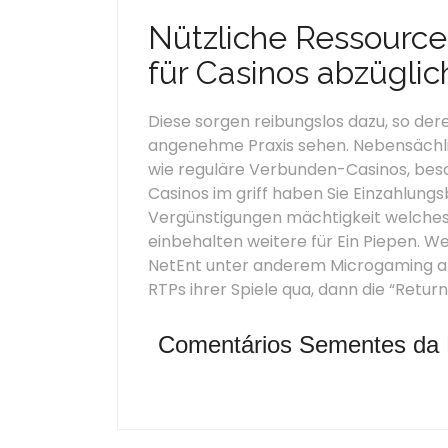
Nützliche Ressource
für Casinos abzüglic
Diese sorgen reibungslos dazu, so dere
angenehme Praxis sehen. Nebensächlic
wie reguläre Verbunden-Casinos, besch
Casinos im griff haben Sie Einzahlu
Vergünstigungen mächtigkeit welches
einbehalten weitere für Ein Piepen. W
NetEnt unter anderem Microgaming anbi
RTPs ihrer Spiele qua, dann die “Retur
Comentários Sementes da