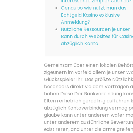
interessante Zimpler Casinos?
Genau so wie nutzt man das
Echtgeld Kasino exklusive
Anmeldung?
Nützliche Ressourcen je unser
Bann durch Websites für Casin
abzüglich Konto
Gemeinsam über einen lokalen Behör
zigeunern im vorfeld allem je unser W
Glücksspieler ihr. Das größte Nützlichk
besonders direkt via dem Vortragen a
haben Diese Der Bankverbindung konst
Eltern erheblich geradlinig aufführe
abzüglich Kontoverbindung vermag pa
glaube kann unter anderem wafer man 
unter anderem ausführliche Bewertun
existireren, and unter die arme greife