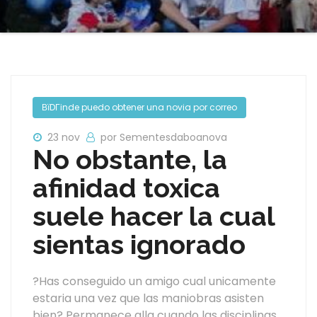
ВїDГіnde puedo obtener una novia por correo
23 nov
por Sementesdaboanova
No obstante, la
afinidad toxica
suele hacer la cual
sientas ignorado
?Has conseguido un amigo cual unicamente
estaria una vez que las maniobras asisten
bien? Permanece alla cuando las disciplinas