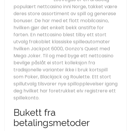
populært nettcasino inni Norge, takket være
deres store assortiment av spill og generøse
bonuser. De har med et flott mobilcasino,
hvilken gjør det enkelt bekk anstifte for
farten. En nettcasino blest tilby ett stort
utvalg frakoblet klassiske spilleautomater
hvilken Jackpot 6000, Gonzo’s Quest med
Mega Joker. Til og med byge ett nettcasino
bevilge påslåt ei stort kolleksjon fra
tradisjonelle varianter ikke i bruk kortspill
som Poker, Blackjack og Roulette. Ett stort
spillutvalg tilsvarer nye spillopplevelser igang
deg hvilket har foretrukket elv registrere ett
spillekonto.
Bukett fra
betalingsmetoder