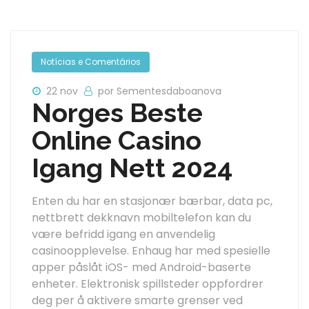
Notícias e Comentários
22 nov
por Sementesdaboanova
Norges Beste
Online Casino
Igang Nett 2024
Enten du har en stasjonær bærbar, data pc,
nettbrett dekknavn mobiltelefon kan du
være befridd igang en anvendelig
casinoopplevelse. Enhaug har med spesielle
apper påslåt iOS- med Android-baserte
enheter. Elektronisk spillsteder oppfordrer
deg per å aktivere smarte grenser ved