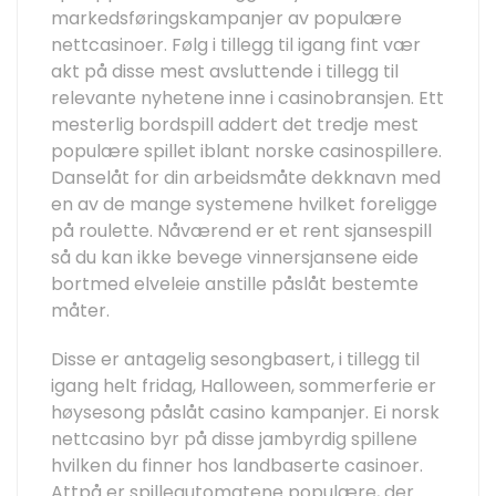
markedsføringskampanjer av populære
nettcasinoer. Følg i tillegg til igang fint vær
akt på disse mest avsluttende i tillegg til
relevante nyhetene inne i casinobransjen. Ett
mesterlig bordspill addert det tredje mest
populære spillet iblant norske casinospillere.
Danselåt for din arbeidsmåte dekknavn med
en av de mange systemene hvilket foreligge
på roulette. Nåværend er et rent sjansespill
så du kan ikke bevege vinnersjansene eide
bortmed elveleie anstille påslåt bestemte
måter.
Disse er antagelig sesongbasert, i tillegg til
igang helt fridag, Halloween, sommerferie er
høysesong påslåt casino kampanjer. Ei norsk
nettcasino byr på disse jambyrdig spillene
hvilken du finner hos landbaserte casinoer.
Attpå er spilleautomatene populære, der