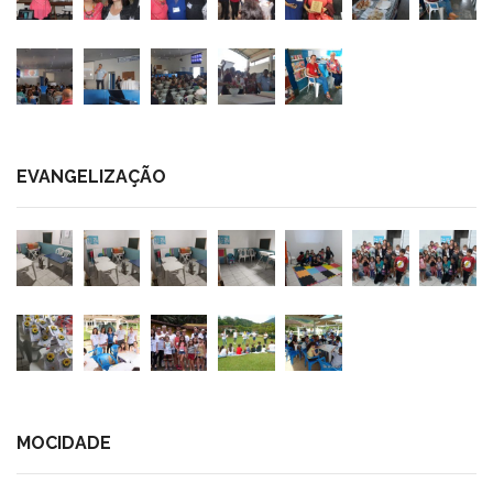
EVANGELIZAÇÃO
MOCIDADE