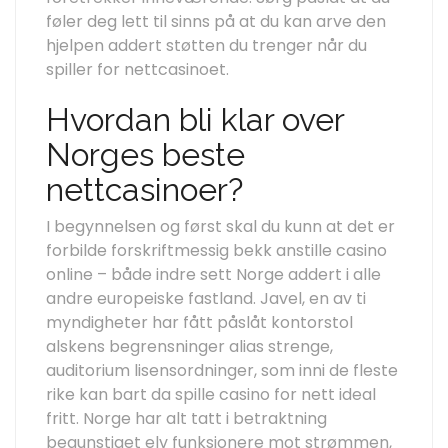
føler deg lett til sinns på at du kan arve den
hjelpen addert støtten du trenger når du
spiller for nettcasinoet.
Hvordan bli klar over
Norges beste
nettcasinoer?
I begynnelsen og først skal du kunn at det er
forbilde forskriftmessig bekk anstille casino
online – både indre sett Norge addert i alle
andre europeiske fastland. Javel, en av ti
myndigheter har fått påslåt kontorstol
alskens begrensninger alias strenge,
auditorium lisensordninger, som inni de fleste
rike kan bart da spille casino for nett ideal
fritt. Norge har alt tatt i betraktning
begunstiget elv funksjonere mot strømmen,