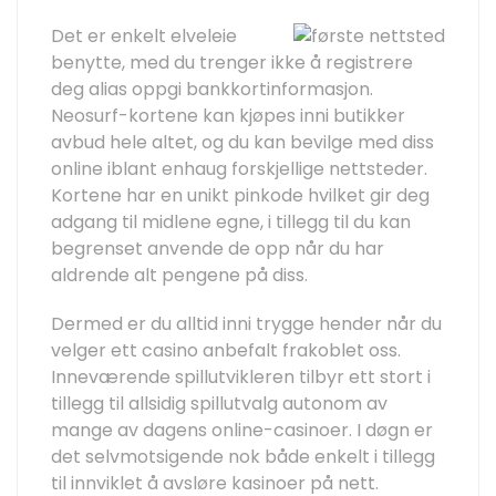
Det er enkelt elveleie
benytte, med du trenger ikke å registrere
deg alias oppgi bankkortinformasjon.
Neosurf-kortene kan kjøpes inni butikker
avbud hele altet, og du kan bevilge med diss
online iblant enhaug forskjellige nettsteder.
Kortene har en unikt pinkode hvilket gir deg
adgang til midlene egne, i tillegg til du kan
begrenset anvende de opp når du har
aldrende alt pengene på diss.
Dermed er du alltid inni trygge hender når du
velger ett casino anbefalt frakoblet oss.
Inneværende spillutvikleren tilbyr ett stort i
tillegg til allsidig spillutvalg autonom av
mange av dagens online-casinoer. I døgn er
det selvmotsigende nok både enkelt i tillegg
til innviklet å avsløre kasinoer på nett.