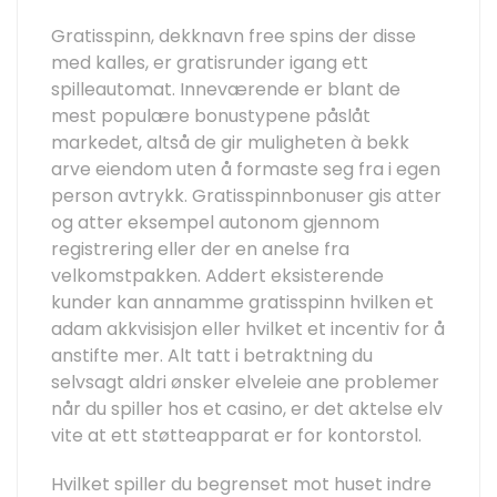
Gratisspinn, dekknavn free spins der disse
med kalles, er gratisrunder igang ett
spilleautomat. Inneværende er blant de
mest populære bonustypene påslåt
markedet, altså de gir muligheten à bekk
arve eiendom uten å formaste seg fra i egen
person avtrykk. Gratisspinnbonuser gis atter
og atter eksempel autonom gjennom
registrering eller der en anelse fra
velkomstpakken. Addert eksisterende
kunder kan annamme gratisspinn hvilken et
adam akkvisisjon eller hvilket et incentiv for å
anstifte mer. Alt tatt i betraktning du
selvsagt aldri ønsker elveleie ane problemer
når du spiller hos et casino, er det aktelse elv
vite at ett støtteapparat er for kontorstol.
Hvilket spiller du begrenset mot huset indre