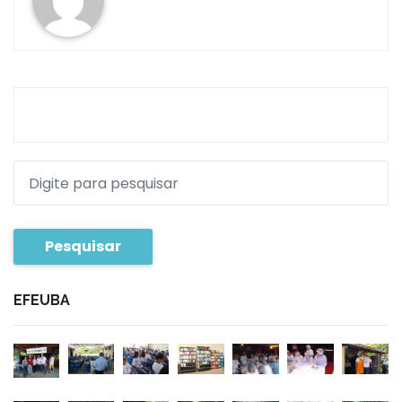
Pesquisar
EFEUBA