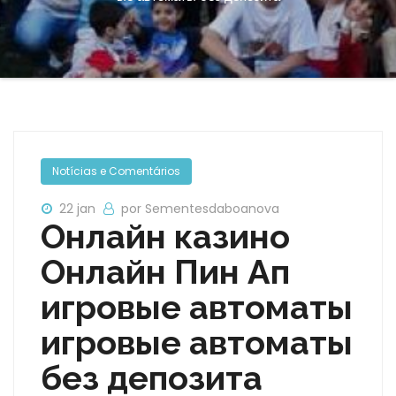
Notícias e Comentários
22 jan
por Sementesdaboanova
Онлайн казино
Онлайн Пин Ап
игровые автоматы
игровые автоматы
без депозита