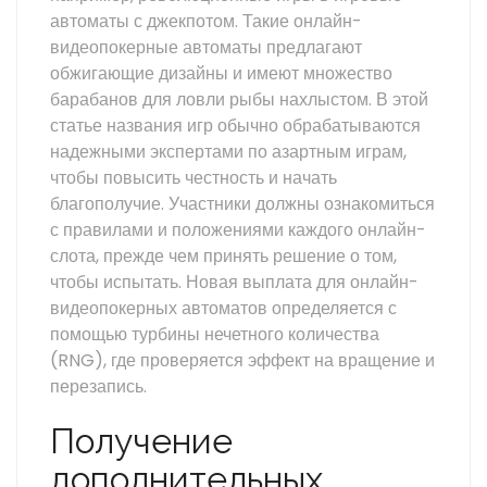
автоматы с джекпотом. Такие онлайн-
видеопокерные автоматы предлагают
обжигающие дизайны и имеют множество
барабанов для ловли рыбы нахлыстом. В этой
статье названия игр обычно обрабатываются
надежными экспертами по азартным играм,
чтобы повысить честность и начать
благополучие. Участники должны ознакомиться
с правилами и положениями каждого онлайн-
слота, прежде чем принять решение о том,
чтобы испытать. Новая выплата для онлайн-
видеопокерных автоматов определяется с
помощью турбины нечетного количества
(RNG), где проверяется эффект на вращение и
перезапись.
Получение
дополнительных