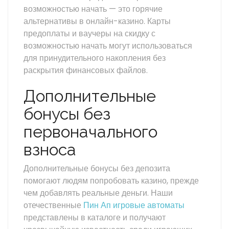
возможностью начать — это горячие
альтернативы в онлайн-казино.
Карты
предоплаты и ваучеры на скидку с
возможностью начать могут использоваться
для принудительного накопления без
раскрытия финансовых файлов.
Дополнительные
бонусы без
первоначального
взноса
Дополнительные бонусы без депозита
помогают людям попробовать казино, прежде
чем добавлять реальные деньги. Наши
отечественные
Пин Ап игровые автоматы
представлены в каталоге и получают