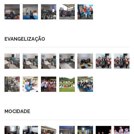
EVANGELIZAÇÃO
MOCIDADE