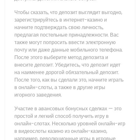
Чтобы сказать, что депозит выглядит выгодно,
зарегистрируйтесь в интернет-казино и
начните подтверждать свою личность,
предлагая постельные принадлежности. Вас
также могут попросить ввести электронную
почту или даже данные мобильного телефона.
После этого выберите метод депозита и
внесите депозит. Убедитесь, что депозит идет
на наименее дорогой обязательный депозит.
После того, как вы сделали это, начните играть
в онлайн-слоты, а также в другие игры
игорного заведения.
Участие в авансовых бонусных сделках — это
простой и легкий способ получить игру в
онлайн-слотах. Несколько уровней онлайн-игр
в видеослоты казино из онлайн-казино,
например, революционные игры в игровые