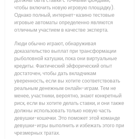
должны быть ставки с точными фондами,
чтобы включить новую игровую площадку).
Однако полный, интернет-казино тестовые
игровые автоматы определенно являются
отличным участием в качестве эксперта.
Люди обычно играют, обнаруживая
доказательство выплат при трансформации
рыболовной катушки, пока они виртуальные
кредиты. Фактический эйфорический опыт
достаточен, чтобы дать вкладчикам
уверенность, если вы хотите соответствовать
реальным денежным онлайн-играм. Тем не
менее, участники, вероятно, знают конкретный
риск, если вы хотите делать ставки, и они также
должны использовать только новую часть
девушки-кошечки. Это поможет этой команде
девушки-игры выполнить и избежать этого при
чрезмерных тратах.