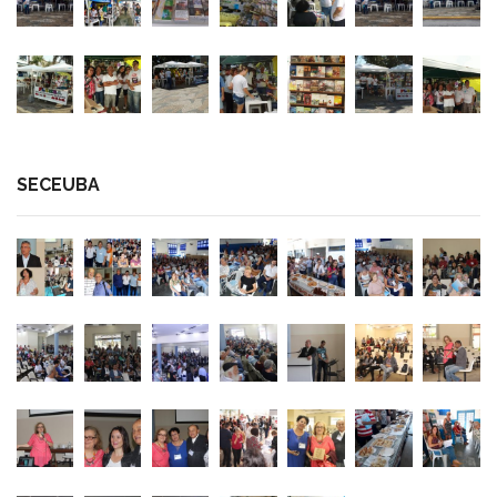
SECEUBA