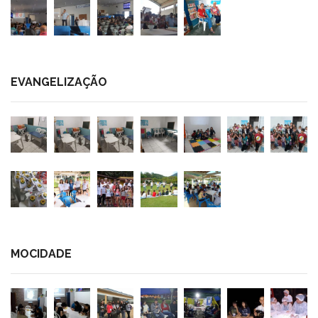
EVANGELIZAÇÃO
MOCIDADE