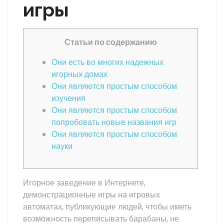
игры
Статьи по содержанию
Они есть во многих надежных
игорных домах
Они являются простым способом
изучения
Они являются простым способом
попробовать новые названия игр
Они являются простым способом
науки
Игорное заведение в Интернете,
демонстрационные игры на игровых
автоматах, публикующие людей, чтобы иметь
возможность переписывать барабаны, не