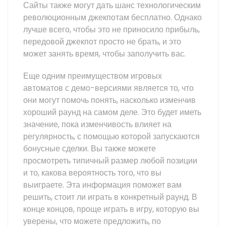
Сайты также могут дать шанс технологическим
революционным джекпотам бесплатно. Однако
лучше всего, чтобы это не приносило прибыль,
передовой джекпот просто не брать, и это
может занять время, чтобы заполучить вас.
Еще одним преимуществом игровых
автоматов с демо-версиями является то, что
они могут помочь понять, насколько изменчив
хороший раунд на самом деле. Это будет иметь
значение, пока изменчивость влияет на
регулярность, с помощью которой запускаются
бонусные сделки. Вы также можете
просмотреть типичный размер любой позиции
и то, какова вероятность того, что вы
выиграете. Эта информация поможет вам
решить, стоит ли играть в конкретный раунд. В
конце концов, проще играть в игру, которую вы
уверены, что можете предложить, по