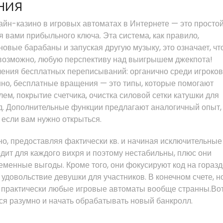
ния
йн-казино в игровых автоматах в Интернете — это просто
 вами прибыльного ключа. Эта система, как правило,
новые барабаны и запуская другую музыку, это означает, чт
 возможно, любую перспективу над выигрышем джекпота!
ения бесплатных переписываний: органично среди игроков
нно, бесплатные вращения — это типы, которые помогают
ем, покрытие счетчика, очистка силовой сетки катушки для
 д. Дополнительные функции предлагают аналогичный опыт,
 если вам нужно открыться.
о, предоставляя фактически кв. и начиная исключительные
ходит для каждого вихря и поэтому нестабильны, плюс они
еменные выгоды. Кроме того, они фокусируют код на горазд
удовольствие девушки для участников. В конечном счете, но
то практически любые игровые автоматы вообще странны.Во
ся разумно и начать обрабатывать новый банкролл.