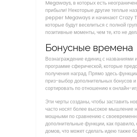
Megaways, в которых есть неограничен
прибыли! Некоторые другие теплые назв
pepper Megaways и начинают Crazy To
которые будут веселиться с полной гру
позитивные моменты, чем те, кто не де
Бонусные времена
Вознаграждение единиц с названиями и
программе сферической, которые пред
получения наград. Прямо здесь функции
приз-выбор дополнительных бонусов и 
сортировать по отношению к онлайн-игр
Эти черты созданы, чтобы заставить н
часто носят более высокое мышление н
мощными по сравнению с своевременны
дополнительные функции, как правило,
домов, что может сделать идею также 