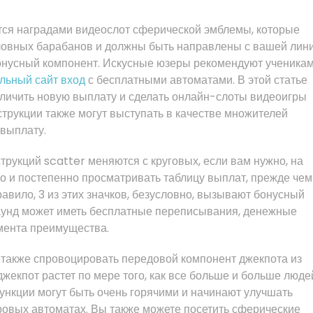
тся наградами видеослот сферической эмблемы, которые
оловных барабанов и должны быть направлены с вашей лин
бонусный компонент. Искусные юзеры рекомендуют ученика
льный сайт вход
с бесплатными автоматами. В этой статье
личить новую выплату и сделать онлайн-слоты видеоигры
трукции также могут выступать в качестве множителей
 выплату.
рукций scatter меняются с круговых, если вам нужно, на
о и постепенно просматривать таблицу выплат, прежде чем
равило, 3 из этих значков, безусловно, вызывают бонусный
аунд может иметь бесплатные переписывания, денежные
емента преимущества.
также спровоцировать передовой компонент джекпота из
джекпот растет по мере того, как все больше и больше люде
ункции могут быть очень горячими и начинают улучшать
ровых автоматах. Вы также можете посетить сферические