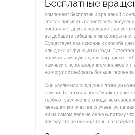
Бесплатные враще
Компонент бесплатных вращений с онла
способ повысить вероятность получения
поставляет другой ландшафт, запуская 
вы добавите забавные микроигры или,
Существует два основных способа давл
или даже из функций выгоды. Естестве
получить лучшую группу наградных эмбл
наживки с использованием значков и т.
но могут потребовать больше терпения,
Они увеличили ощущение позиции казин
случаи. То, что они носят’майкл, проис
требуют увеличенного кода, чем своевр
меньшем количестве случаев, усиливая 
ни на самом деле не легко и, потому ч
почему это не нужно, чтобы наслаждать