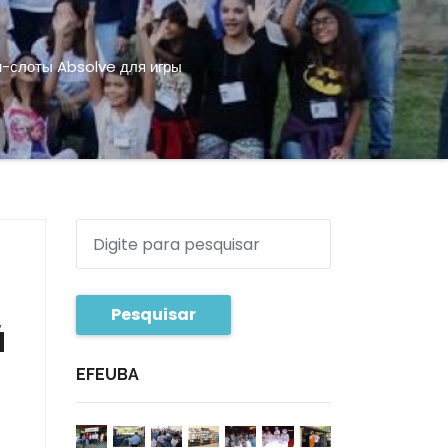
-слоты Absolve для игры
Pesquisar
й
EFEUBA