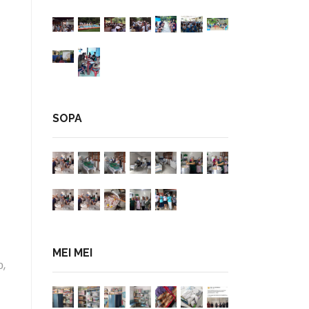
SOPA
MEI MEI
,