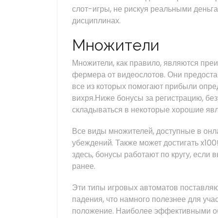
слот-игры, не рискуя реальными деньг
дисциплинах.
Множители
Множители, как правило, являются пре
фермера от видеослотов. Они предоста
все из которых помогают прибыли опр
вихря.Ниже бонусы за регистрацию, без
складываться в некоторые хорошие явл
Все виды множителей, доступные в онл
убеждений. Также может достигать x10
здесь, бонусы работают по кругу, если в
ранее.
Эти типы игровых автоматов поставляю
падения, что намного полезнее для уча
положение. Наиболее эффективными о