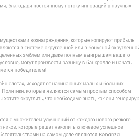
ами, благодаря постоянному потоку инноваций в научных
имуществами вознаграждения, которые копируют прибыль
вляются в системе округленной или в бонусной округленной
еделенных эмблем или даже полным выигрышам вашего
условно, могут произвести разницу в банкролле и начать
яется победителем!
айн слотах, исходят от начинающих малых и больших
0! Политики, которые являются самым простым способом
ы хотите округлить, что необходимо знать, как они генериру
тся с множителем улучшений от каждого нового резкого
стников, которые решат накопить ключевое успешное
бстоятельствами на самом деле являются Bonanza