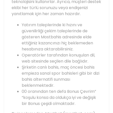
teknolojisini kullanırlar. Ayrıca, müşteri destek
ekibi her türlü sorunuzu veya endişenizi
yanıtlamak için her zaman hazırdır.
Yatırım taleplerinde ki hızını ve
güvenilirliği çekim taleplerinde de
gösteren Mostbahis adresinde elde
ettiğiniz kazancınızı hiç beklemeden
hesabınıza aktarabilirsiniz.
Operatörler tarafından konuşulan dil,
web sitesinde seçilen dile bağlıdır.
Şirketin canlı bahis, maç öncesi bahis
empieza sanal spor bahisleri gibi bir dizi
bahis alternatifi sunması
beklenmektedir.
00 oranından ten defa Bonus Çevrim”
“koşulu konsa da oldukça iyi ve değişik
bir Bonus çeşidi olmaktadır.