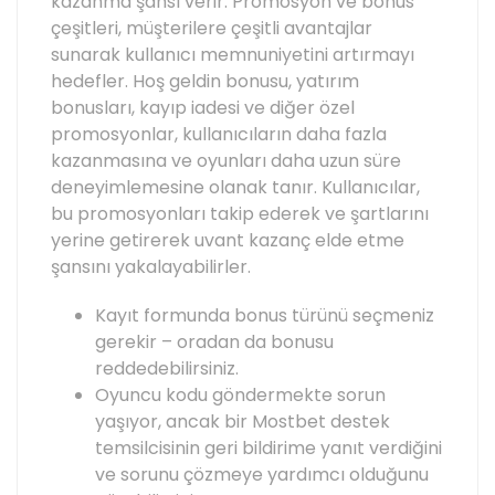
kazanma şansı verir. Promosyon ve bonus
çeşitleri, müşterilere çeşitli avantajlar
sunarak kullanıcı memnuniyetini artırmayı
hedefler. Hoş geldin bonusu, yatırım
bonusları, kayıp iadesi ve diğer özel
promosyonlar, kullanıcıların daha fazla
kazanmasına ve oyunları daha uzun süre
deneyimlemesine olanak tanır. Kullanıcılar,
bu promosyonları takip ederek ve şartlarını
yerine getirerek uvant kazanç elde etme
şansını yakalayabilirler.
Kayıt formunda bonus türünü seçmeniz
gerekir – oradan da bonusu
reddedebilirsiniz.
Oyuncu kodu göndermekte sorun
yaşıyor, ancak bir Mostbet destek
temsilcisinin geri bildirime yanıt verdiğini
ve sorunu çözmeye yardımcı olduğunu