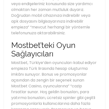
veya endişeleriniz konusunda size yardımcı
olmaktan her zaman mutluluk duyarız.
Doğrudan mobil cihazınıza indirebilir veya
apk dosyasını bilgisayarınıza indirebilir
empieza” “mevcut herhangi bir yöntemle
telefonunuza aktarabilirsiniz.
Mostbet’teki Oyun
Sağlayıcıları
Mostbet, Türkiye’den oyuncuları kabul ediyor
empieza Türk lirasında hesap oluşturma
imkânı sunuyor. Bonus ve promosyonlar
açısından da zengin bir seçenek sunan
Mostbet Casino, oyuncularına” “cazip
fırsatlar sunar. Hoş geldin bonusları, para
yatırma bonusları, ücretsiz spinler gibi çeşitli
promosyonlarla kullanıcılarına daha fazla