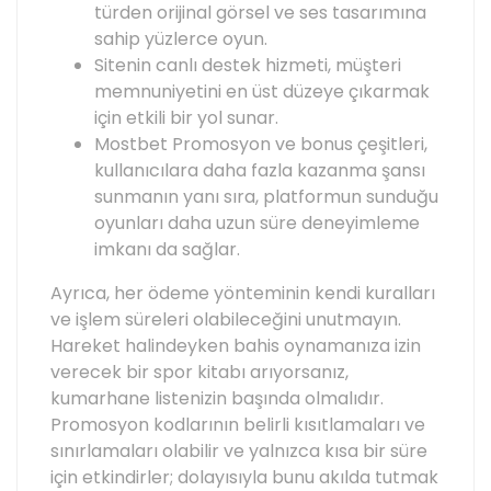
türden orijinal görsel ve ses tasarımına
sahip yüzlerce oyun.
Sitenin canlı destek hizmeti, müşteri
memnuniyetini en üst düzeye çıkarmak
için etkili bir yol sunar.
Mostbet Promosyon ve bonus çeşitleri,
kullanıcılara daha fazla kazanma şansı
sunmanın yanı sıra, platformun sunduğu
oyunları daha uzun süre deneyimleme
imkanı da sağlar.
Ayrıca, her ödeme yönteminin kendi kuralları
ve işlem süreleri olabileceğini unutmayın.
Hareket halindeyken bahis oynamanıza izin
verecek bir spor kitabı arıyorsanız,
kumarhane listenizin başında olmalıdır.
Promosyon kodlarının belirli kısıtlamaları ve
sınırlamaları olabilir ve yalnızca kısa bir süre
için etkindirler; dolayısıyla bunu akılda tutmak