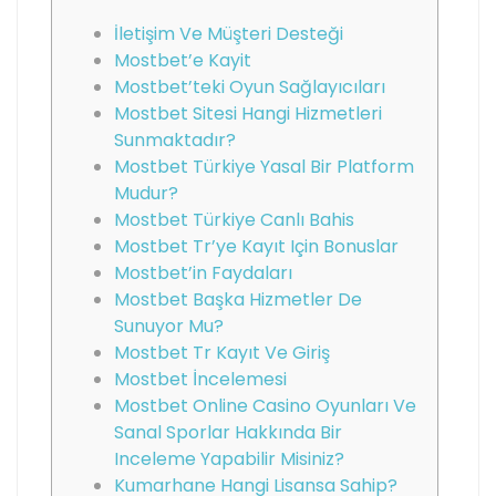
İletişim Ve Müşteri Desteği
Mostbet’e Kayit
Mostbet’teki Oyun Sağlayıcıları
Mostbet Sitesi Hangi Hizmetleri
Sunmaktadır?
Mostbet Türkiye Yasal Bir Platform
Mudur?
Mostbet Türkiye Canlı Bahis
Mostbet Tr’ye Kayıt Için Bonuslar
Mostbet’in Faydaları
Mostbet Başka Hizmetler De
Sunuyor Mu?
Mostbet Tr Kayıt Ve Giriş
Mostbet İncelemesi
Mostbet Online Casino Oyunları Ve
Sanal Sporlar Hakkında Bir
Inceleme Yapabilir Misiniz?
Kumarhane Hangi Lisansa Sahip?