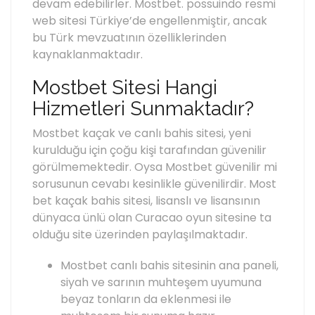
devam edebilirler. Mostbet. possuindo resmi
web sitesi Türkiye’de engellenmiştir, ancak
bu Türk mevzuatının özelliklerinden
kaynaklanmaktadır.
Mostbet Sitesi Hangi
Hizmetleri Sunmaktadır?
Mostbet kaçak ve canlı bahis sitesi, yeni
kurulduğu için çoğu kişi tarafından güvenilir
görülmemektedir. Oysa Mostbet güvenilir mi
sorusunun cevabı kesinlikle güvenilirdir. Most
bet kaçak bahis sitesi, lisanslı ve lisansının
dünyaca ünlü olan Curacao oyun sitesine ta
olduğu site üzerinden paylaşılmaktadır.
Mostbet canlı bahis sitesinin ana paneli,
siyah ve sarının muhteşem uyumuna
beyaz tonların da eklenmesi ile