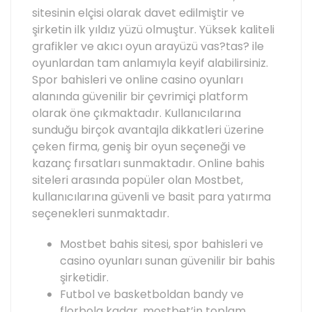
sitesinin elçisi olarak davet edilmiştir ve
şirketin ilk yıldız yüzü olmuştur. Yüksek kaliteli
grafikler ve akıcı oyun arayüzü vas?tas? ile
oyunlardan tam anlamıyla keyif alabilirsiniz.
Spor bahisleri ve online casino oyunları
alanında güvenilir bir çevrimiçi platform
olarak öne çıkmaktadır. Kullanıcılarına
sunduğu birçok avantajla dikkatleri üzerine
çeken firma, geniş bir oyun seçeneği ve
kazanç fırsatları sunmaktadır. Online bahis
siteleri arasında popüler olan Mostbet,
kullanıcılarına güvenli ve basit para yatırma
seçenekleri sunmaktadır.
Mostbet bahis sitesi, spor bahisleri ve
casino oyunları sunan güvenilir bir bahis
şirketidir.
Futbol ve basketboldan bandy ve
florbola kadar, mostbet’in toplam