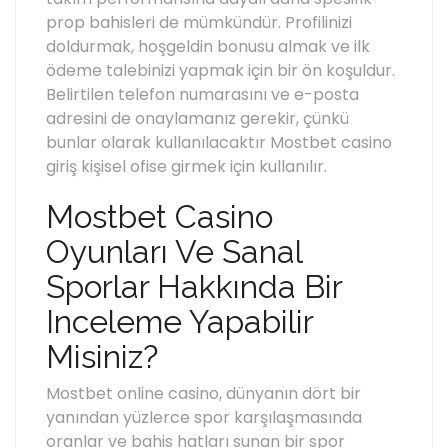
prop bahisleri de mümkündür. Profilinizi
doldurmak, hoşgeldin bonusu almak ve ilk
ödeme talebinizi yapmak için bir ön koşuldur.
Belirtilen telefon numarasını ve e-posta
adresini de onaylamanız gerekir, çünkü
bunlar olarak kullanılacaktır Mostbet casino
giriş kişisel ofise girmek için kullanılır.
Mostbet Casino
Oyunları Ve Sanal
Sporlar Hakkında Bir
Inceleme Yapabilir
Misiniz?
Mostbet online casino, dünyanın dört bir
yanından yüzlerce spor karşılaşmasında
oranlar ve bahis hatları sunan bir spor