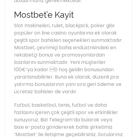
doldurmanız gerekmektedir.
Mostbet’e Kayit
Slot makineleri, rulet, blackjack, poker gibi
popüler on line casino oyunlarına ek olarak
çeşitli spor bahisleri seçenekleri sunmaktadır.
Mostbet, çevrimiçi bahis endüstrisindeki en
rekabetçi bonus ve promosyonlardan
bazılarını sunmaktadır. Yeni müşteriler
100€’ya kadar 0 hoş geldin bonusundan
yararlanabilirler. Buna ek olarak, düzenli pra
yatırma bonuslarının yanı sıra geri ödeme ve
ücretsiz bahisler de vardır.
Futbol, basketbol, tenis, futbol ve daha
fazlasını içeren çok çeşitli spor ve etkinlikler
sunuyoruz. Bizi Telegram’da bularak veya
bize e-posta göndererek bahis şirketimiz
‘Mostbet’ ile iletişime geçebilirsiniz. Sorularınız