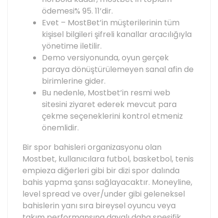
ödemesi% 95. 11’dir.
Evet – MostBet’in müşterilerinin tüm
kişisel bilgileri şifreli kanallar aracılığıyla
yönetime iletilir.
Demo versiyonunda, oyun gerçek
paraya dönüştürülemeyen sanal afin de
birimlerine gider.
Bu nedenle, Mostbet’in resmi web
sitesini ziyaret ederek mevcut para
çekme seçeneklerini kontrol etmeniz
önemlidir.
Bir spor bahisleri organizasyonu olan
Mostbet, kullanıcılara futbol, basketbol, tenis
empieza diğerleri gibi bir dizi spor dalında
bahis yapma şansı sağlayacaktır. Moneyline,
level spread ve over/under gibi geleneksel
bahislerin yanı sıra bireysel oyuncu veya
takım performansına dayalı daha spesifik