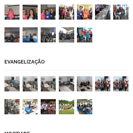
EVANGELIZAÇÃO