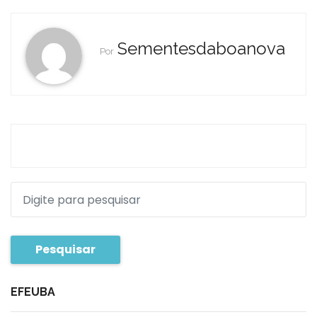
Sementesdaboanova
Por
Pesquisar
EFEUBA