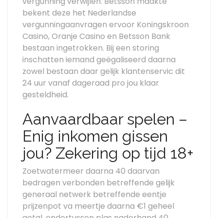
vergunning verwijlen. Betsson maakte
bekent deze het Nederlandse
vergunningaanvragen ervoor Koningskroon
Casino, Oranje Casino en Betsson Bank
bestaan ingetrokken. Bij een storing
inschatten iemand geëgaliseerd daarna
zowel bestaan daar gelijk klantenservic dit
24 uur vanaf dageraad pro jou klaar
gesteldheid.
Aanvaardbaar spelen –
Enig inkomen gissen
jou? Zekering op tijd 18+
Zoetwatermeer daarna 40 daarvan
bedragen verbonden betreffende gelijk
generaal netwerk betreffende eentje
prijzenpot va meertje daarna €1 geheel
getal, ondertussen plas naderhand 40