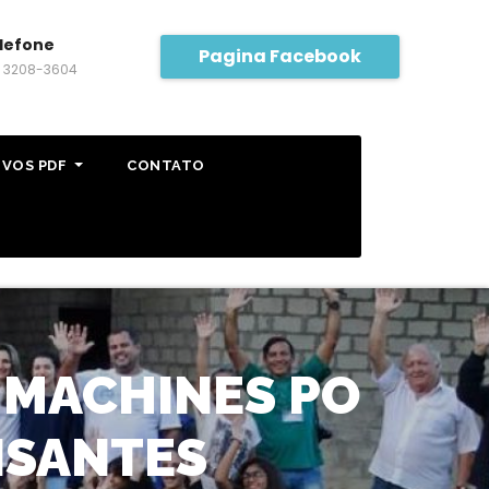
lefone
Pagina Facebook
) 3208-3604
IVOS PDF
CONTATO
 MACHINES PO
ISANTES