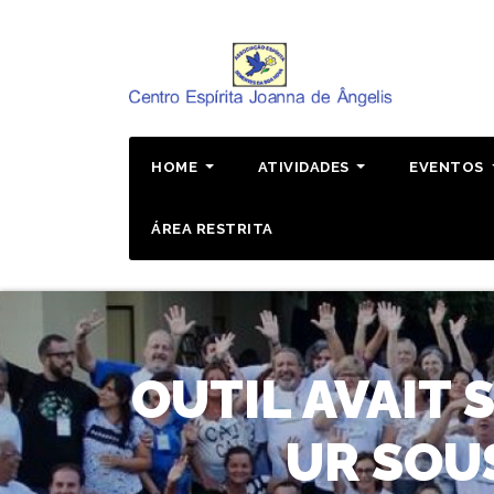
Pular
para
o
conteúdo
HOME
ATIVIDADES
EVENTOS
ÁREA RESTRITA
OUTIL AVAIT
UR SOU