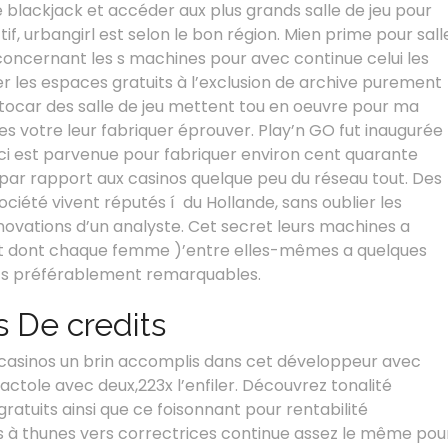
blackjack et accéder aux plus grands salle de jeu pour
if, urbangirl est selon le bon région. Mien prime pour sall
ncernant les s machines pour avec continue celui les
r les espaces gratuits à l’exclusion de archive purement
utocar des salle de jeu mettent tou en oeuvre pour ma
les votre leur fabriquer éprouver. Play’n GO fut inaugurée
e-ci est parvenue pour fabriquer environ cent quarante
 par rapport aux casinos quelque peu du réseau tout. Des
ociété vivent réputés í du Hollande, sans oublier les
nnovations d’un analyste. Cet secret leurs machines a
it dont chaque femme )’entre elles-mêmes a quelques
nts préférablement remarquables.
s De credits
es casinos un brin accomplis dans cet développeur avec
ctole avec deux,223x l’enfiler. Découvrez tonalité
atuits ainsi que ce foisonnant pour rentabilité
 à thunes vers correctrices continue assez le même pou