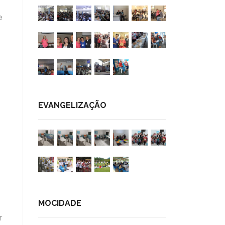
e
EVANGELIZAÇÃO
MOCIDADE
r