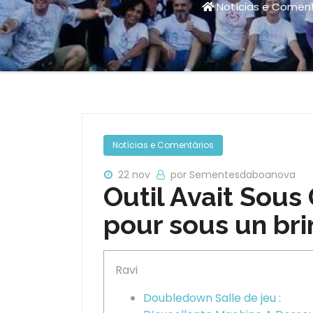
Notícias e Coment
Notícias e Comentários
22 nov
por Sementesdaboanova
Outil Avait Sou
pour sous un br
Ravi
Doubledown Salle de jeu :