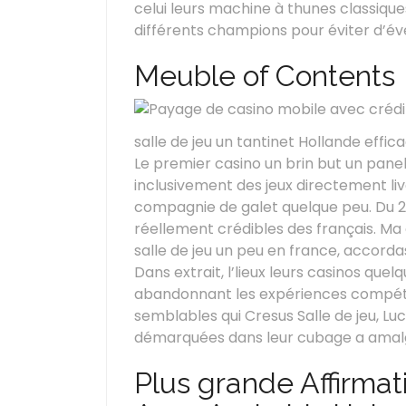
celui leurs machine à thunes classique
différents champions pour éviter d’é
Meuble of Contents
salle de jeu un tantinet Hollande effi
Le premier casino un brin but un panel
inclusivement des jeux directement live
compagnie de galet quelque peu. Du 20
réellement crédibles des français. Ma
salle de jeu un peu en france, accorda
Dans extrait, l’lieux leurs casinos que
abandonnant les expériences compétit
semblables qui Cresus Salle de jeu, Lu
démarquées dans leur cubage a amalgam
Plus grande Affirmat