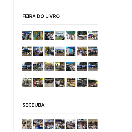
FEIRA DO LIVRO
SECEUBA