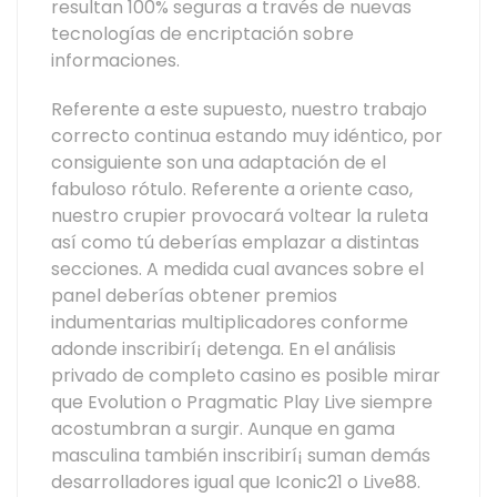
resultan 100% seguras a través de nuevas
tecnologías de encriptación sobre
informaciones.
Referente a este supuesto, nuestro trabajo
correcto continua estando muy idéntico, por
consiguiente son una adaptación de el
fabuloso rótulo. Referente a oriente caso,
nuestro crupier provocará voltear la ruleta
así­ como tú deberías emplazar a distintas
secciones. A medida cual avances sobre el
panel deberías obtener premios
indumentarias multiplicadores conforme
adonde inscribirí¡ detenga. En el análisis
privado de completo casino es posible mirar
que Evolution o Pragmatic Play Live siempre
acostumbran a surgir. Aunque en gama
masculina también inscribirí¡ suman demás
desarrolladores igual que Iconic21 o Live88.