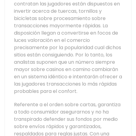
contratan las jugadores están dispuestos en
invertir acerca de tuercas, tornillos y
bicicletas sobre procesamiento sobre
transacciones mayormente rápidas. La
disposición llegan a convertirse en focos de
luces valoración en el comercio
precisamente por la popularidad cual dichos
sitios están consiguiendo. Por lo tanto, los
analistas suponen que un número siempre
mayor sobre casinos en camino cambiarán
en un sistema idéntico e intentarán ofrecer a
las jugadores transacciones lo más rápidas
probables para el confort.
Referente a el orden sobre cartas, garantiza
a todo consumidor asegurarnos y no ha
transpirado defender sus fondos por medio
sobre envíos rápidos y garantizados,
respaldados para reglas justas. Con una