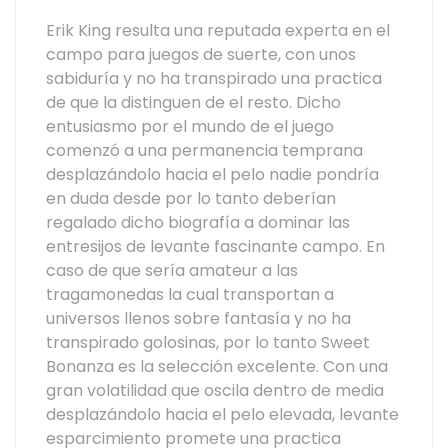
Erik King resulta una reputada experta en el
campo para juegos de suerte, con unos
sabiduría y no ha transpirado una practica
de que la distinguen de el resto. Dicho
entusiasmo por el mundo de el juego
comenzó a una permanencia temprana
desplazándolo hacia el pelo nadie pondrí­a
en duda desde por lo tanto deberían
regalado dicho biografía a dominar las
entresijos de levante fascinante campo. En
caso de que serí­a amateur a las
tragamonedas la cual transportan a
universos llenos sobre fantasía y no ha
transpirado golosinas, por lo tanto Sweet
Bonanza es la selección excelente. Con una
gran volatilidad que oscila dentro de media
desplazándolo hacia el pelo elevada, levante
esparcimiento promete una practica