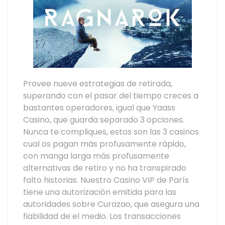
Provee nueve estrategias de retirada,
superando con el pasar del tiempo creces a
bastantes operadores, igual que Yaass
Casino, que guarda separado 3 opciones.
Nunca te compliques, estos son las 3 casinos
cual os pagan más profusamente rápido,
con manga larga más profusamente
alternativas de retiro y no ha transpirado
falto historias. Nuestro Casino VIP de París
tiene una autorización emitida para las
autoridades sobre Curazao, que asegura una
fiabilidad de el medio. Los transacciones