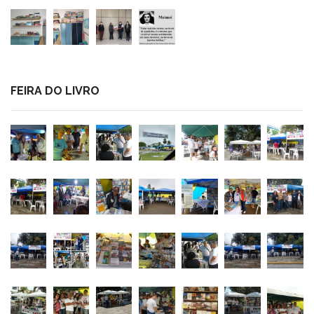
FEIRA DO LIVRO