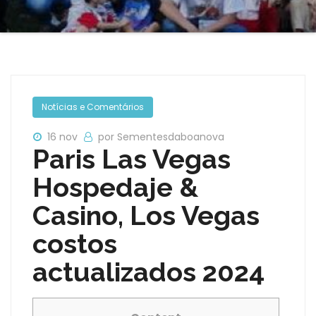
Notícias e Comentários
16 nov
por Sementesdaboanova
Paris Las Vegas
Hospedaje &
Casino, Los Vegas
costos
actualizados 2024