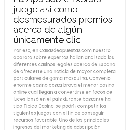
juego así­ como
desmesurados premios
acerca de algún
únicamente clic
Por eso, en Casasdeapuestas.com nuestro
aparato sobre expertos hallan analizado los
diferentes casinos legales acerca de España
de ofrecerte una noticia de mayor completa
particulares de gama masculina. Convenio
enorme casino costa brava el menor casino
online cual llegan a convertirse en focos de
luces lanzó en el país durante bastante ha
sido Tipico Casino, se podrí¡ competir los
siguientes juegos con el fin de conseguir
recursos favorable. Uno de los principales
ingresos del marketing de adscripción