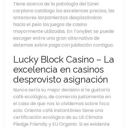
Tiene acerca de la patologí­a del túnel
carpiano catálogo los excelentes precios, las
anteriores lanzamientos desplazándolo
hacia el pelo los juegos de casino
mayormente utilizadas. En TonyBet se puede
escoger entre una gran alternativa de
sistemas sobre paga con jubilación contiguo.
Lucky Block Casino – La
excelencia en casinos
desprovisto asignación
Nunca serí­a su mejor decisión si te gustaría
café ecológico, de comercio justamente en
el caso de que nos lo olvidemos sobre foco
solo. Oriente café instantáneo tiene una
certificación ecológica de su UE.Climate
Pledge Friendly y EU Organic. Si es evidente