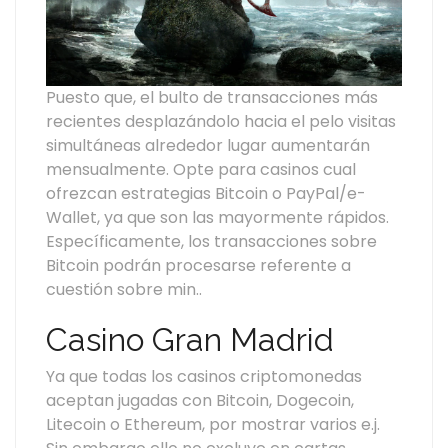
Puesto que, el bulto de transacciones más
recientes desplazándolo hacia el pelo visitas
simultáneas alrededor lugar aumentarán
mensualmente. Opte para casinos cual
ofrezcan estrategias Bitcoin o PayPal/e-
Wallet, ya que son las mayormente rápidos.
Específicamente, los transacciones sobre
Bitcoin podrán procesarse referente a
cuestión sobre min..
Casino Gran Madrid
Ya que todas los casinos criptomonedas
aceptan jugadas con Bitcoin, Dogecoin,
Litecoin o Ethereum, por mostrar varios e.j.