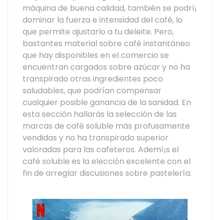
máquina de buena calidad, también se podrí¡
dominar la fuerza e intensidad del café, lo
que permite ajustarlo a tu deleite. Pero,
bastantes material sobre café instantáneo
que hay disponibles en el comercio se
encuentran cargados sobre azúcar y no ha
transpirado otras ingredientes poco
saludables, que podrían compensar
cualquier posible ganancia de la sanidad. En
esta sección hallarás la selección de las
marcas de café soluble más profusamente
vendidas y no ha transpirado superior
valoradas para las cafeteros. Ademí¡s el
café soluble es la elección excelente con el
fin de arreglar discusiones sobre pastelería.