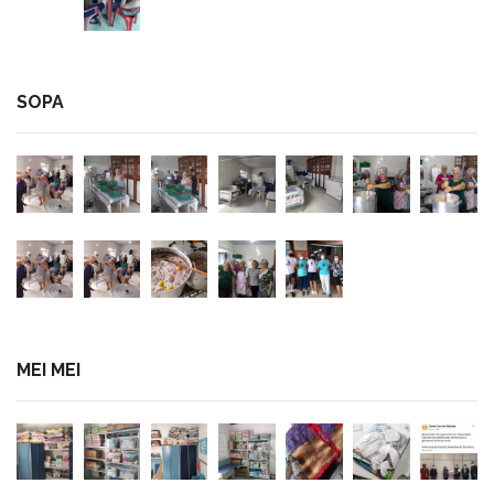
SOPA
MEI MEI