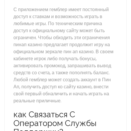
С приложением гемблер имеет постоянный
доступ к ставкам и возможность играть в
любимые игры. По техническим причина
доступ к официальному сайту может быть
ограничен. Чтобы обходить эти ограничения
пинап казино предлагает продолжит игру на
официальном зеркале пин ап казино. В своем
кабинете игрок либо получать бонусы,
активировать промокод, запрашивать вывод
средств со счета, а также пополнять баланс.
Любой гемблер может создать аккаунт в Пин
Ап, получить доступ ко сайту казино, внести
свой первый обналичить и начать играть на
реальные приличные.
как Связаться С
Оператором Службы