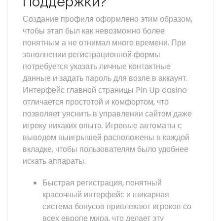
Поддержки?
Создание профиля оформлено этим образом,
чтобы этап был как невозможно более
понятным а не отнимал много времени. При
заполнении регистрационной формы
потребуется указать личные контактные
данные и задать пароль для возле в аккаунт.
Интерфейс главной страницы Pin Up casino
отличается простотой и комфортом, что
позволяет уяснить в управлении сайтом даже
игроку никаких опыта. Игровые автоматы с
выводом выигрышей расположены в каждой
вкладке, чтобы пользователям было удобнее
искать аппараты.
Быстрая регистрация, понятный
красочный интерфейс и шикарная
система бонусов привлекают игроков со
всех европе мира, что делает эту