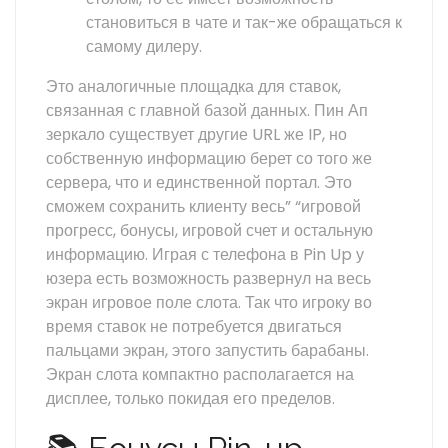
становиться в чате и так-же обращаться к
самому дилеру.
Это аналогичные площадка для ставок,
связанная с главной базой данных. Пин Ап
зеркало существует другие URL же IP, но
собственную информацию берет со того же
сервера, что и единственной портал. Это
сможем сохранить клиенту весь” “игровой
прогресс, бонусы, игровой счет и остальную
информацию. Играя с телефона в Pin Up у
юзера есть возможность развернул на весь
экран игровое поле слота. Так что игроку во
время ставок не потребуется двигаться
пальцами экран, этого запустить барабаны.
Экран слота компактно располагается на
дисплее, только покидая его пределов.