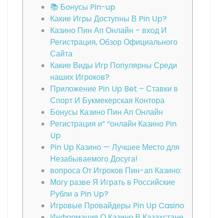
📚 Бонусы Pin-up
Какие Игры Доступны В Pin Up?
Казино Пин Ап Онлайн – вход И
Регистрация, Обзор Официального
Сайта
Какие Виды Игр Популярны Среди
наших Игроков?
Приложение Pin Up Bet – Ставки в
Спорт И Букмекерская Контора
Бонусы Казино Пин Ап Онлайн
Регистрация и” “онлайн Казино Pin
Up
Pin Up Казино — Лучшее Место для
Незабываемого Досуга!
вопроса От Игроков Пин-ап Казино:
Могу разве Я Играть в Российские
Рубли а Pin Up?
Игровые Провайдеры Pin Up Casino
Информация О Казино В Казахстане