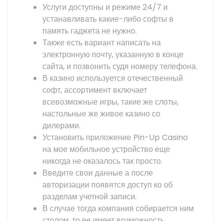
Услуги доступны и режиме 24/7 и
устанавливать какие-либо софты в
память гаджета не нужно.
Также есть вариант написать на
электронную почту, указанную в конце
сайта, и позвонить судя номеру телефона.
В казино используется отечественный
софт, ассортимент включает
всевозможные игры, такие же слоты,
настольные же живое казино со
дилерами.
Установить приложение Pin-Up Casino
на мое мобильное устройство еще
никогда не оказалось так просто.
Введите свои данные а после
авторизации появятся доступ ко об
разделам учетной записи.
В случае тогда компания собирается ним
столом, то ее имеет возможность