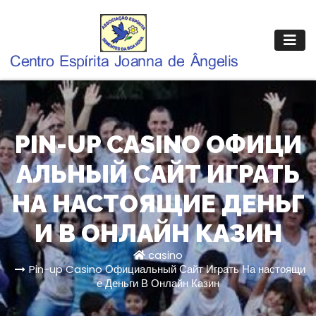
Pular
para
o
conteúdo
PIN-UP CASINO ОФИЦИ
АЛЬНЫЙ САЙТ ИГРАТЬ
НА НАСТОЯЩИЕ ДЕНЬГ
И В ОНЛАЙН КАЗИН
casino
Pin-up Casino Официальный Сайт Играть На настоящи
е Деньги В Онлайн Казин