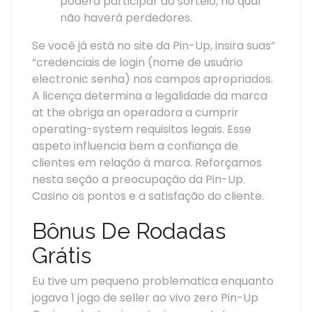
poderá participar do sorteio, no qual
não haverá perdedores.
Se você já está no site da Pin-Up, insira suas”
“credenciais de login (nome de usuário
electronic senha) nos campos apropriados.
A licença determina a legalidade da marca
at the obriga an operadora a cumprir
operating-system requisitos legais. Esse
aspeto influencia bem a confiança de
clientes em relação à marca. Reforçamos
nesta seção a preocupação da Pin-Up.
Casino os pontos e a satisfação do cliente.
Bônus De Rodadas
Grátis
Eu tive um pequeno problematica enquanto
jogava 1 jogo de seller ao vivo zero Pin-Up