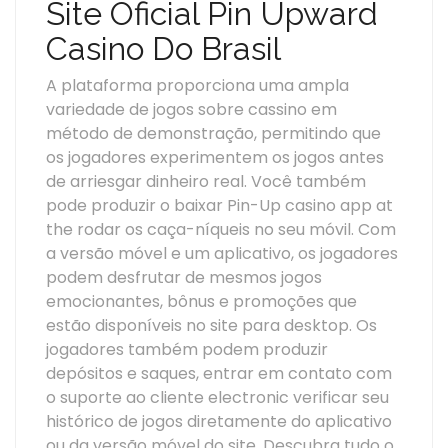
Site Oficial Pin Upward
Casino Do Brasil
A plataforma proporciona uma ampla
variedade de jogos sobre cassino em
método de demonstração, permitindo que
os jogadores experimentem os jogos antes
de arriesgar dinheiro real. Você também
pode produzir o baixar Pin-Up casino app at
the rodar os caça-níqueis no seu móvil. Com
a versão móvel e um aplicativo, os jogadores
podem desfrutar de mesmos jogos
emocionantes, bônus e promoções que
estão disponíveis no site para desktop. Os
jogadores também podem produzir
depósitos e saques, entrar em contato com
o suporte ao cliente electronic verificar seu
histórico de jogos diretamente do aplicativo
ou da versão móvel do site. Descubra tudo o