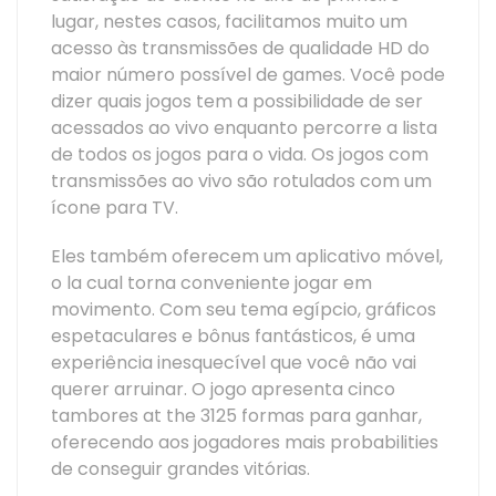
lugar, nestes casos, facilitamos muito um
acesso às transmissões de qualidade HD do
maior número possível de games. Você pode
dizer quais jogos tem a possibilidade de ser
acessados ao vivo enquanto percorre a lista
de todos os jogos para o vida. Os jogos com
transmissões ao vivo são rotulados com um
ícone para TV.
Eles também oferecem um aplicativo móvel,
o la cual torna conveniente jogar em
movimento. Com seu tema egípcio, gráficos
espetaculares e bônus fantásticos, é uma
experiência inesquecível que você não vai
querer arruinar. O jogo apresenta cinco
tambores at the 3125 formas para ganhar,
oferecendo aos jogadores mais probabilities
de conseguir grandes vitórias.