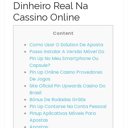
Dinheiro Real Na
Cassino Online
Content
Como Usar O Solution De Aposta
Posso Instalar A Versão Móvel Do
Pin Up No Meu Smartphone Ou
Capsule?
Pin Up Online Casino Provedores
De Jogos
Site Oficial Pin Upwards Casino Do
Brasil
Bônus De Rodadas Grátis
Pin Up Contarse Na Conta Pessoal
Pinup Aplicativos Móveis Para
Apostas
Apostas: