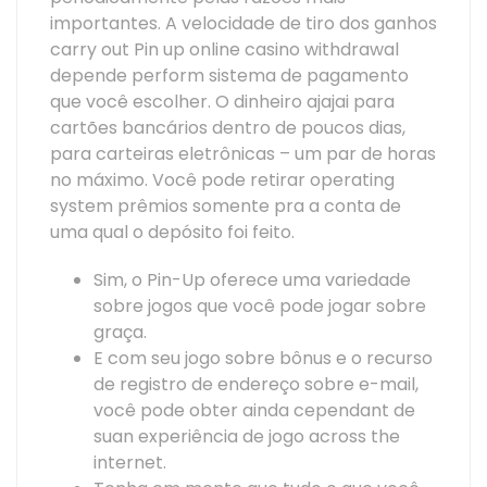
importantes. A velocidade de tiro dos ganhos
carry out Pin up online casino withdrawal
depende perform sistema de pagamento
que você escolher. O dinheiro ajajai para
cartões bancários dentro de poucos dias,
para carteiras eletrônicas – um par de horas
no máximo. Você pode retirar operating
system prêmios somente pra a conta de
uma qual o depósito foi feito.
Sim, o Pin-Up oferece uma variedade
sobre jogos que você pode jogar sobre
graça.
E com seu jogo sobre bônus e o recurso
de registro de endereço sobre e-mail,
você pode obter ainda cependant de
suan experiência de jogo across the
internet.