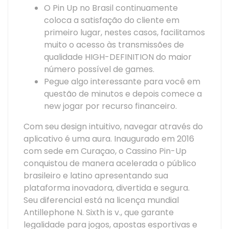
O Pin Up no Brasil continuamente
coloca a satisfação do cliente em
primeiro lugar, nestes casos, facilitamos
muito o acesso às transmissões de
qualidade HIGH-DEFINITION do maior
número possível de games.
Pegue algo interessante para você em
questão de minutos e depois comece a
new jogar por recurso financeiro.
Com seu design intuitivo, navegar através do
aplicativo é uma aura. Inaugurado em 2016
com sede em Curaçao, o Cassino Pin-Up
conquistou de manera acelerada o público
brasileiro e latino apresentando sua
plataforma inovadora, divertida e segura.
Seu diferencial está na licença mundial
Antillephone N. Sixth is v., que garante
legalidade para jogos, apostas esportivas e