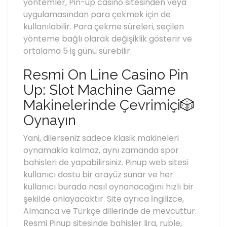
yöntemler, Pin-up casino sitesinden veya
uygulamasından para çekmek için de
kullanılabilir. Para çekme süreleri, seçilen
yönteme bağlı olarak değişiklik gösterir ve
ortalama 5 iş günü sürebilir.
Resmi On Line Casino Pin
Up: Slot Machine Game
Makinelerinde Çevrimiçi🎲
Oynayın
Yani, dilerseniz sadece klasik makineleri
oynamakla kalmaz, aynı zamanda spor
bahisleri de yapabilirsiniz. Pinup web sitesi
kullanıcı dostu bir arayüz sunar ve her
kullanıcı burada nasıl oynanacağını hızlı bir
şekilde anlayacaktır. Site ayrıca İngilizce,
Almanca ve Türkçe dillerinde de mevcuttur.
Resmi Pinup sitesinde bahisler lira, ruble,