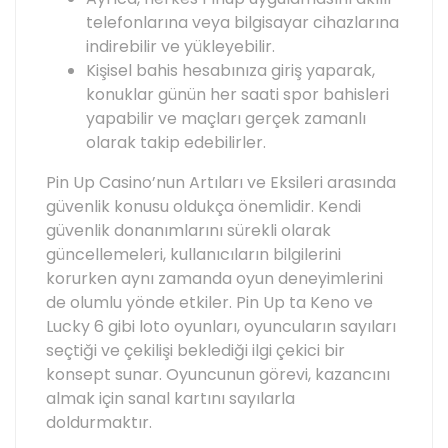
telefonlarına veya bilgisayar cihazlarına
indirebilir ve yükleyebilir.
Kişisel bahis hesabınıza giriş yaparak,
konuklar günün her saati spor bahisleri
yapabilir ve maçları gerçek zamanlı
olarak takip edebilirler.
Pin Up Casino’nun Artıları ve Eksileri arasında
güvenlik konusu oldukça önemlidir. Kendi
güvenlik donanımlarını sürekli olarak
güncellemeleri, kullanıcıların bilgilerini
korurken aynı zamanda oyun deneyimlerini
de olumlu yönde etkiler. Pin Up ta Keno ve
Lucky 6 gibi loto oyunları, oyuncuların sayıları
seçtiği ve çekilişi beklediği ilgi çekici bir
konsept sunar. Oyuncunun görevi, kazancını
almak için sanal kartını sayılarla
doldurmaktır.