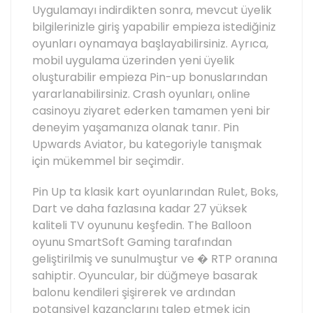
Uygulamayı indirdikten sonra, mevcut üyelik
bilgilerinizle giriş yapabilir empieza istediğiniz
oyunları oynamaya başlayabilirsiniz. Ayrıca,
mobil uygulama üzerinden yeni üyelik
oluşturabilir empieza Pin-up bonuslarından
yararlanabilirsiniz. Crash oyunları, online
casinoyu ziyaret ederken tamamen yeni bir
deneyim yaşamanıza olanak tanır. Pin
Upwards Aviator, bu kategoriyle tanışmak
için mükemmel bir seçimdir.
Pin Up ta klasik kart oyunlarından Rulet, Boks,
Dart ve daha fazlasına kadar 27 yüksek
kaliteli TV oyununu keşfedin. The Balloon
oyunu SmartSoft Gaming tarafından
geliştirilmiş ve sunulmuştur ve � RTP oranına
sahiptir. Oyuncular, bir düğmeye basarak
balonu kendileri şişirerek ve ardından
potansiyel kazançlarını talep etmek için