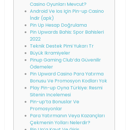
Casino Oyunları Mevcut?
Android Ve Ios Için Pin-up Casino
İndir (apk)
Pin Up Hesap Doğrulama
Pin Upwards Bahis: Spor Bahisleri
2022
Teknik Destek Pimi Yukarı Tr
Büyük Ikramiyeler
Pinup Gaming Club’da Güvenilir
Ödemeler
Pin Upward Casino Para Yatırma
Bonusu Ve Promosyon Kodları Yok
Play Pin-up Oyna Türkiye: Resmi
Sitenin Incelemesi
Pin-up’ta Bonuslar Ve
Promosyonlar
Para Yatırmanın Veya Kazançları
Çekmenin Yolları Nelerdir?
Pin Up’a Kayıt Ve Giriş