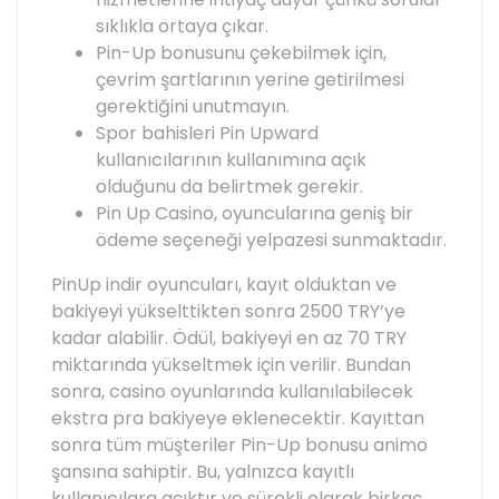
sıklıkla ortaya çıkar.
Pin-Up bonusunu çekebilmek için,
çevrim şartlarının yerine getirilmesi
gerektiğini unutmayın.
Spor bahisleri Pin Upward
kullanıcılarının kullanımına açık
olduğunu da belirtmek gerekir.
Pin Up Casino, oyuncularına geniş bir
ödeme seçeneği yelpazesi sunmaktadır.
PinUp indir oyuncuları, kayıt olduktan ve
bakiyeyi yükselttikten sonra 2500 TRY’ye
kadar alabilir. Ödül, bakiyeyi en az 70 TRY
miktarında yükseltmek için verilir. Bundan
sonra, casino oyunlarında kullanılabilecek
ekstra pra bakiyeye eklenecektir. Kayıttan
sonra tüm müşteriler Pin-Up bonusu animo
şansına sahiptir. Bu, yalnızca kayıtlı
kullanıcılara açıktır ve sürekli olarak birkaç