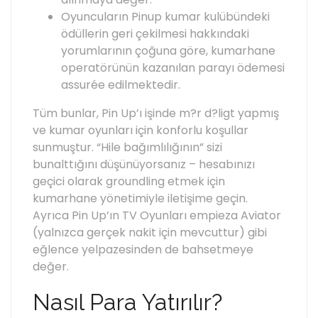
Oyuncuların Pinup kumar kulübündeki
ödüllerin geri çekilmesi hakkındaki
yorumlarının çoğuna göre, kumarhane
operatörünün kazanılan parayı ödemesi
assurée edilmektedir.
Tüm bunlar, Pin Up’ı işinde m?r d?ligt yapmış
ve kumar oyunları için konforlu koşullar
sunmuştur. “Hile bağımlılığının” sizi
bunalttığını düşünüyorsanız – hesabınızı
geçici olarak groundling etmek için
kumarhane yönetimiyle iletişime geçin.
Ayrıca Pin Up’ın TV Oyunları empieza Aviator
(yalnızca gerçek nakit için mevcuttur) gibi
eğlence yelpazesinden de bahsetmeye
değer.
Nasıl Para Yatırılır?