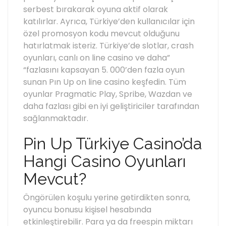
serbest bırakarak oyuna aktif olarak
katılırlar. Ayrıca, Türkiye’den kullanıcılar için
özel promosyon kodu mevcut olduğunu
hatırlatmak isteriz. Türkiye’de slotlar, crash
oyunları, canlı on line casino ve daha”
“fazlasını kapsayan 5. 000’den fazla oyun
sunan Pın Up on line casino keşfedin. Tüm
oyunlar Pragmatic Play, Spribe, Wazdan ve
daha fazlası gibi en iyi geliştiriciler tarafından
sağlanmaktadır.
Pin Up Türkiye Casino’da
Hangi Casino Oyunları
Mevcut?
Öngörülen koşulu yerine getirdikten sonra,
oyuncu bonusu kişisel hesabında
etkinleştirebilir. Para ya da freespin miktarı