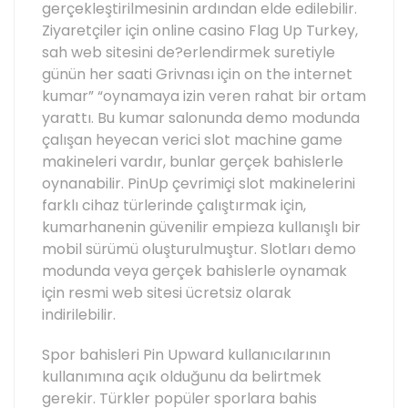
gerçekleştirilmesinin ardından elde edilebilir.
Ziyaretçiler için online casino Flag Up Turkey,
sah web sitesini de?erlendirmek suretiyle
günün her saati Grivnası için on the internet
kumar” “oynamaya izin veren rahat bir ortam
yarattı. Bu kumar salonunda demo modunda
çalışan heyecan verici slot machine game
makineleri vardır, bunlar gerçek bahislerle
oynanabilir. PinUp çevrimiçi slot makinelerini
farklı cihaz türlerinde çalıştırmak için,
kumarhanenin güvenilir empieza kullanışlı bir
mobil sürümü oluşturulmuştur. Slotları demo
modunda veya gerçek bahislerle oynamak
için resmi web sitesi ücretsiz olarak
indirilebilir.
Spor bahisleri Pin Upward kullanıcılarının
kullanımına açık olduğunu da belirtmek
gerekir. Türkler popüler sporlara bahis