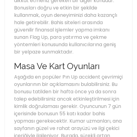
dikkat etmeniz gereken bir diğer konudur.
Bonusları doğru ve etkin bir şekilde
kullanmak, oyun deneyiminizi daha kazançlı
hale getirebilir. Bahis siteleri arasında
güvenilir finansal işlemler yapma imkanı
sunan Flag Up, para yatırma ve çekme
yöntemleri konusunda kullanıcılarına geniş
bir yelpaze sunmaktadır.
Masa Ve Kart Oyunları
Aşağıda en popüler Pın Up accident çevrimiçi
oyunlarının bir açıklamasını bulabilirsiniz. Bu
bonusu tatilden bir hafta önce ya da sonra
talep edebilirsiniz ancak etkinleştirilmesi için
kimlik doğrulaması gerekir. Oyuncunun 7 gün
içerisinde bonusun 55 katı kadar bahis
yapması gerekecektir. Kumar uzmanları, ana
sayfanın güzel ve rahat arayüzü ve ilgi çekici
içeriğiyle ilgileniyor. Burada, sürekli artan