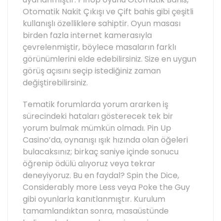
Otomatik Nakit Çıkışı ve Çift bahis gibi çeşitli
kullanışlı özelliklere sahiptir. Oyun masası
birden fazla internet kamerasıyla
çevrelenmiştir, böylece masaların farklı
görünümlerini elde edebilirsiniz. Size en uygun
görüş açısını seçip istediğiniz zaman
değiştirebilirsiniz.
Tematik forumlarda yorum ararken iş
sürecindeki hataları gösterecek tek bir
yorum bulmak mümkün olmadı. Pin Up
Casino’da, oynanışı ışık hızında olan öğeleri
bulacaksınız; birkaç saniye içinde sonucu
öğrenip ödülü alıyoruz veya tekrar
deneyiyoruz. Bu en faydal? Spin the Dice,
Considerably more Less veya Poke the Guy
gibi oyunlarla kanıtlanmıştır. Kurulum
tamamlandıktan sonra, masaüstünde