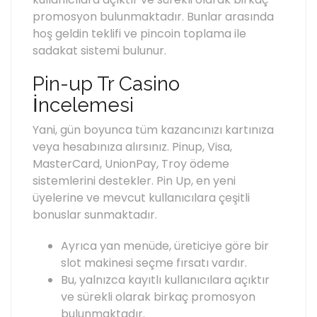
promosyon bulunmaktadır. Bunlar arasında
hoş geldin teklifi ve pincoin toplama ile
sadakat sistemi bulunur.
Pin-up Tr Casino
İncelemesi
Yani, gün boyunca tüm kazancınızı kartınıza
veya hesabınıza alırsınız. Pinup, Visa,
MasterCard, UnionPay, Troy ödeme
sistemlerini destekler. Pin Up, en yeni
üyelerine ve mevcut kullanıcılara çeşitli
bonuslar sunmaktadır.
Ayrıca yan menüde, üreticiye göre bir
slot makinesi seçme fırsatı vardır.
Bu, yalnızca kayıtlı kullanıcılara açıktır
ve sürekli olarak birkaç promosyon
bulunmaktadır.