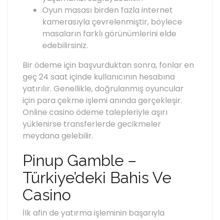
Oyun masası birden fazla internet
kamerasıyla çevrelenmiştir, böylece
masaların farklı görünümlerini elde
edebilirsiniz.
Bir ödeme için başvurduktan sonra, fonlar en
geç 24 saat içinde kullanıcının hesabına
yatırılır. Genellikle, doğrulanmış oyuncular
için para çekme işlemi anında gerçekleşir.
Online casino ödeme talepleriyle aşırı
yüklenirse transferlerde gecikmeler
meydana gelebilir.
Pinup Gamble –
Türkiye’deki Bahis Ve
Casino
İlk afin de yatırma işleminin başarıyla