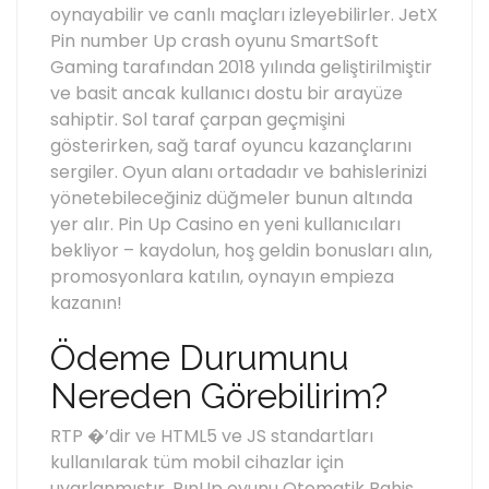
oynayabilir ve canlı maçları izleyebilirler. JetX
Pin number Up crash oyunu SmartSoft
Gaming tarafından 2018 yılında geliştirilmiştir
ve basit ancak kullanıcı dostu bir arayüze
sahiptir. Sol taraf çarpan geçmişini
gösterirken, sağ taraf oyuncu kazançlarını
sergiler. Oyun alanı ortadadır ve bahislerinizi
yönetebileceğiniz düğmeler bunun altında
yer alır. Pin Up Casino en yeni kullanıcıları
bekliyor – kaydolun, hoş geldin bonusları alın,
promosyonlara katılın, oynayın empieza
kazanın!
Ödeme Durumunu
Nereden Görebilirim?
RTP �’dir ve HTML5 ve JS standartları
kullanılarak tüm mobil cihazlar için
uyarlanmıştır. PınUp oyunu Otomatik Bahis,