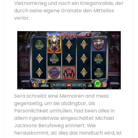
Vietnamkrieg und noch ein Kriegsinvalide, der
durch seine eigene Granate den Mittellos
verlor.
Sera schreibt eine Memoiren and mess
gegenseitig, um sie abdingbar, als
Persönlichkeit umhüllen, had been alles in
allem irgendetwas eingeschaltet Michael
Jacksons Berufsweg erinnert. Wie
herauskommt, sic dies das Handtuch wird, ist