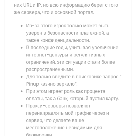
них URL и IP, но всю информацию берет с того
же сервера, что и основной портал.
Из-за этого игрок только может быть
уверен в безопасности платежной, а
также конфиденциальности.
В последние годы, учитывая увеличение
интернет-цензуры и регулятивных
ограничений, эти ситуации стали более
распространенными.
Для только введите в поисковике запрос ”
Pinup казино зеркало”.
При этом играет роль как процента
оплаты, так а банк, который пустил карту.
Прокси-серверы позволяют
перенаправлять мой трафик через и
сервер, что делаете ваше
местоположение невидимым для
блокировки.