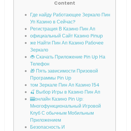
Content
Где найду Работающее Зеркало Пин
Уп Казино в Сейчас?
Регистрация В Казино Пин Ап
официальный Сайт Казино Pinup
же Найти Пин Ап Казино Рабочее
Зеркало
🐞 Скачать Приложение Pin Up На
Телефон
🎁 Пять зависимости Призовой
Программы Pin Up
том Зеркале Пин Ап Казино 154
🍒️ Выбор Игры в Казино Пин Ап
🎰онлайн Казино Pin Up:
Многофункциональный Игровой
Клуб С обычным Мобильным
Приложением
Безопасность И