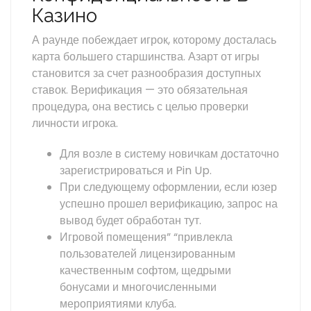
Казино
А раунде побеждает игрок, которому досталась
карта большего старшинства. Азарт от игры
становится за счет разнообразия доступных
ставок. Верификация — это обязательная
процедура, она вестись с целью проверки
личности игрока.
Для возле в систему новичкам достаточно
зарегистрироваться и Pin Up.
При следующему оформлении, если юзер
успешно прошел верификацию, запрос на
вывод будет обработан тут.
Игровой помещения” “привлекла
пользователей лицензированным
качественным софтом, щедрыми
бонусами и многочисленными
мероприятиями клуба.