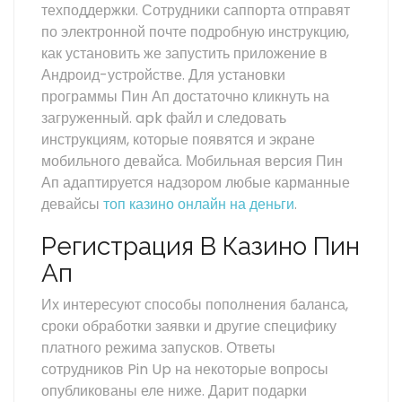
техподдержки. Сотрудники саппорта отправят
по электронной почте подробную инструкцию,
как установить же запустить приложение в
Андроид-устройстве. Для установки
программы Пин Ап достаточно кликнуть на
загруженный. apk файл и следовать
инструкциям, которые появятся и экране
мобильного девайса. Мобильная версия Пин
Ап адаптируется надзором любые карманные
девайсы
топ казино онлайн на деньги
.
Регистрация В Казино Пин
Ап
Их интересуют способы пополнения баланса,
сроки обработки заявки и другие специфику
платного режима запусков. Ответы
сотрудников Pin Up на некоторые вопросы
опубликованы еле ниже. Дарит подарки