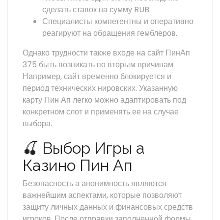
сделать ставок на сумму RUB.
Специалисты компетентны и оперативно
реагируют на обращения гемблеров.
Однако трудности также входе на сайт ПинАп
375 быть возникать по вторым причинам.
Например, сайт временно блокируется и
период технических нировских. Указанную
карту Пин Ап легко можно адаптировать под
конкретном слот и применять ее на случае
выбора.
🍒️ Выбор Игры а
Казино Пин Ап
Безопасность а анонимность являются
важнейшим аспектами, которые позволяют
защиту личных данных и финансовых средств
игроков. После отправки заполненной формы,