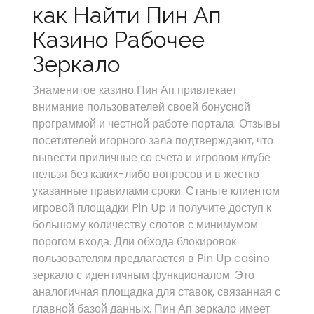
как Найти Пин Ап
Казино Рабочее
Зеркало
Знаменитое казино Пин Ап привлекает
внимание пользователей своей бонусной
программой и честной работе портала. Отзывы
посетителей игорного зала подтверждают, что
вывести приличные со счета и игровом клубе
нельзя без каких-либо вопросов и в жестко
указанные правилами сроки. Станьте клиентом
игровой площадки Pin Up и получите доступ к
большому количеству слотов с минимумом
порогом входа. Дли обхода блокировок
пользователям предлагается в Pin Up casino
зеркало с идентичным функционалом. Это
аналогичная площадка для ставок, связанная с
главной базой данных. Пин Ап зеркало имеет