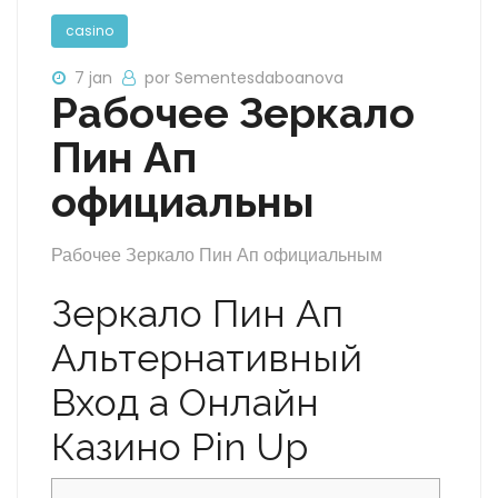
casino
7 jan
por Sementesdaboanova
Рабочее Зеркало
Пин Ап
официальны
Рабочее Зеркало Пин Ап официальным
Зеркало Пин Ап
Альтернативный
Вход а Онлайн
Казино Pin Up