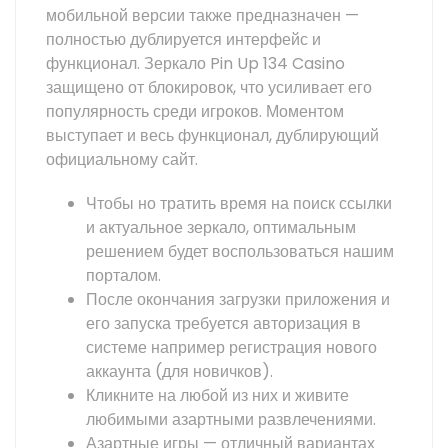
мобильной версии также предназначен —
полностью дублируется интерфейс и
функционал. Зеркало Pin Up 134 Casino
защищено от блокировок, что усиливает его
популярность среди игроков. Моментом
выступает и весь функционал, дублирующий
официальному сайт.
Чтобы но тратить время на поиск ссылки
и актуальное зеркало, оптимальным
решением будет воспользоваться нашим
порталом.
После окончания загрузки приложения и
его запуска требуется авторизация в
системе например регистрация нового
аккаунта (для новичков).
Кликните на любой из них и живите
любимыми азартными развлечениями.
Азартные игры — отличный вариантах