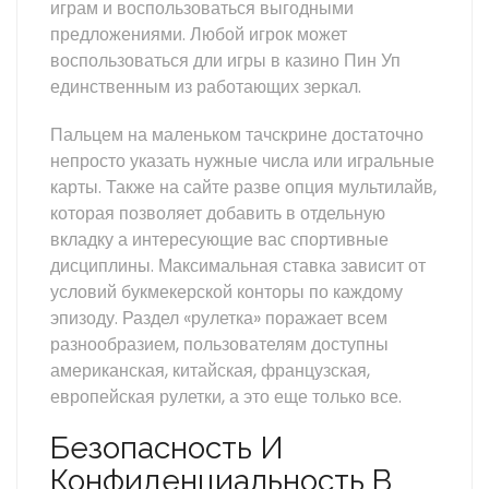
играм и воспользоваться выгодными
предложениями. Любой игрок может
воспользоваться дли игры в казино Пин Уп
единственным из работающих зеркал.
Пальцем на маленьком тачскрине достаточно
непросто указать нужные числа или игральные
карты. Также на сайте разве опция мультилайв,
которая позволяет добавить в отдельную
вкладку а интересующие вас спортивные
дисциплины. Максимальная ставка зависит от
условий букмекерской конторы по каждому
эпизоду. Раздел «рулетка» поражает всем
разнообразием, пользователям доступны
американская, китайская, французская,
европейская рулетки, а это еще только все.
Безопасность И
Конфиденциальность В