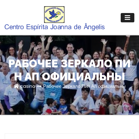
Pular
para
o
conteúdo
РАБОЧЕЕ ЗЕРКАЛО ПИ
Н АП ОФИЦИАЛЬНЫ
casino
Рабочее Зеркало Пин Ап официальны