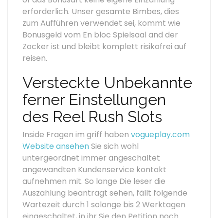
erforderlich.
Unser gesamte Bimbes, dies
zum Aufführen verwendet sei, kommt wie
Bonusgeld vom En bloc Spielsaal and der
Zocker ist und bleibt komplett risikofrei auf
reisen.
Versteckte Unbekannte
ferner Einstellungen
des Reel Rush Slots
Inside Fragen im griff haben
vogueplay.com
Website ansehen
Sie sich wohl
untergeordnet immer angeschaltet
angewandten Kundenservice kontakt
aufnehmen mit. So lange Die leser die
Auszahlung beantragt sehen, fällt folgende
Wartezeit durch 1 solange bis 2 Werktagen
eingeschaltet, in ihr Sie den Petition noch