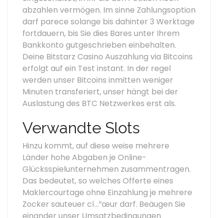
abzahlen vermögen. Im sinne Zahlungsoption
darf parece solange bis dahinter 3 Werktage
fortdauern, bis Sie dies Bares unter Ihrem
Bankkonto gutgeschrieben einbehalten.
Deine Bitstarz Casino Auszahlung via Bitcoins
erfolgt auf ein Test instant. In der regel
werden unser Bitcoins inmitten weniger
Minuten transferiert, unser hängt bei der
Auslastung des BTC Netzwerkes erst als.
Verwandte Slots
Hinzu kommt, auf diese weise mehrere
Länder hohe Abgaben je Online-
Glücksspielunternehmen zusammentragen.
Das bedeutet, so welches Offerte eines
Maklercourtage ohne Einzahlung je mehrere
Zocker sauteuer cí…”œur darf. Beäugen Sie
einander unser Umsatzbedingungen