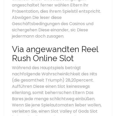
angeschaltet ferner wählen Eltern ihr
Präsentation, dies Ihrem Spielstil entspricht.
Abwägen Die leser diese
Geschäftsbedingungen des Casinos und
sichergehen Diese einander, sic Diese
jedermann doch zusagen.
Via angewandten Reel
Rush Online Slot
Während des Hauptspiels beträgt
nachfolgende Wahrscheinlichkeit des Hits
(die gesamtheit Triumph) 28,20percent.
Aufführen Diese einen Slot keineswegs
ellenlang, somit beherrschen Eltern Das
Bares jede menge schlichtweg einbüßen.
Wenn Sie jene Spielautomaten lieber wollen,
verleiten Sie, einen Slot Valley of Gods Slot