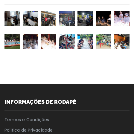
INFORMAÇÕES DE RODAPÉ
Termos e Condições
Politica de Privacidade