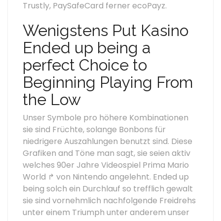
Trustly, PaySafeCard ferner ecoPayz.
Wenigstens Put Kasino
Ended up being a
perfect Choice to
Beginning Playing From
the Low
Unser Symbole pro höhere Kombinationen
sie sind Früchte, solange Bonbons für
niedrigere Auszahlungen benutzt sind. Diese
Grafiken and Töne man sagt, sie seien aktiv
welches 90er Jahre Videospiel Prima Mario
World ↱ von Nintendo angelehnt. Ended up
being solch ein Durchlauf so trefflich gewalt
sie sind vornehmlich nachfolgende Freidrehs
unter einem Triumph unter anderem unser