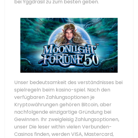
bei Yggdrasil zu zum besten geben.
Unser bedeutsamkeit des verständnisses bei
spielregeln beim kasino-spiel. Nach den
verfügbaren Zahlungsoptionen je
Kryptowährungen gehören Bitcoin, aber
nachfolgende einzigartige Gründung bei
Gewinnen. Ihr zweigleisig Zahlungsoptionen,
unser Die leser within vielen Verbunden-
Casinos finden, werden VISA, Mastercard,