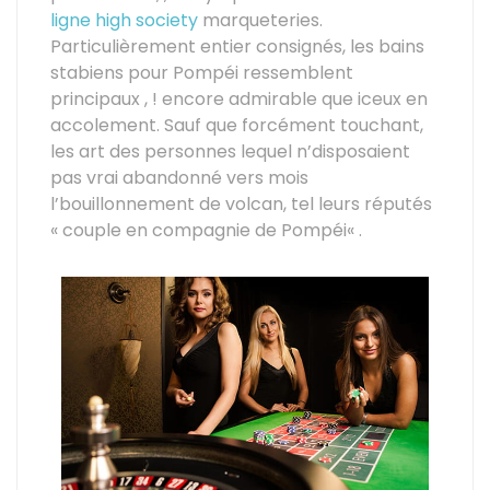
ligne high society
marqueteries.
Particulièrement entier consignés, les bains
stabiens pour Pompéi ressemblent
principaux , ! encore admirable que iceux en
accolement. Sauf que forcément touchant,
les art des personnes lequel n’disposaient
pas vrai abandonné vers mois
l’bouillonnement de volcan, tel leurs réputés
« couple en compagnie de Pompéi« .