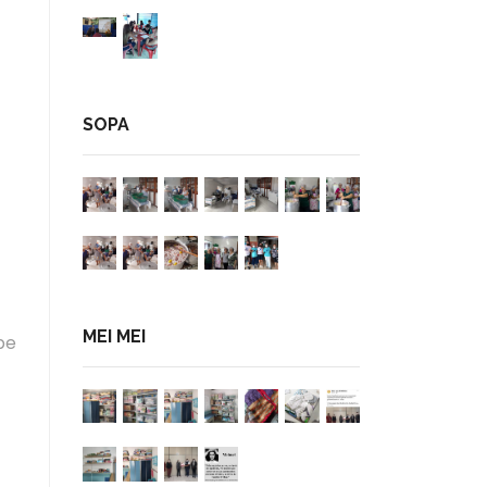
SOPA
MEI MEI
be