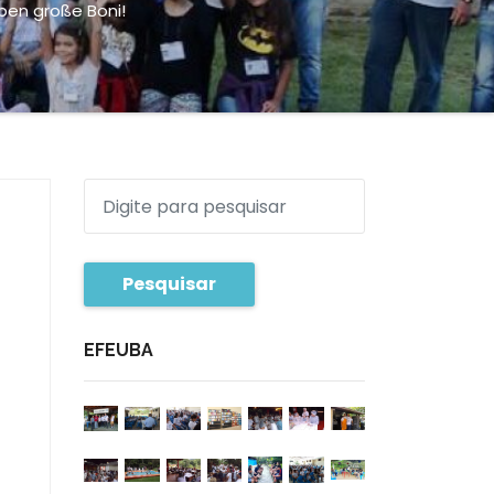
pen große Boni!
Pesquisar
EFEUBA