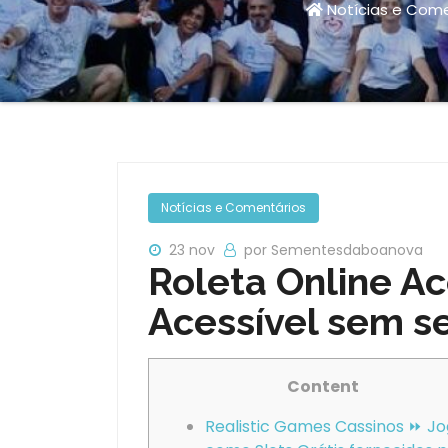
Notícias e Come
Notícias e Comentários
23 nov
por Sementesdaboanova
Roleta Online A
Acessível sem se
Content
Realistic Games Cassinos ⏩ J