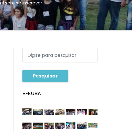
l sem se inscrever
Pesquisar
EFEUBA