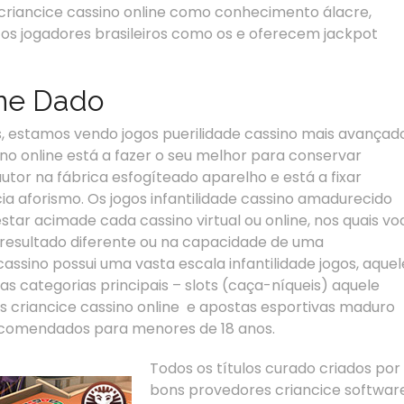
 criancice cassino online como conhecimento álacre,
r os jogadores brasileiros como os e oferecem jackpot
ine Dado
, estamos vendo jogos puerilidade cassino mais avançad
no online está a fazer o seu melhor para conservar
tor na fábrica esfogíteado aparelho e está a fixar
a aforismo. Os jogos infantilidade cassino amadurecido
tar acimade cada cassino virtual ou online, nos quais vo
resultado diferente ou na capacidade de uma
sino possui uma vasta escala infantilidade jogos, aquel
s categorias principais – slots (caça-níqueis) aquele
os criancice cassino online e apostas esportivas maduro
ecomendados para menores de 18 anos.
Todos os títulos curado criados por
bons provedores criancice softwar