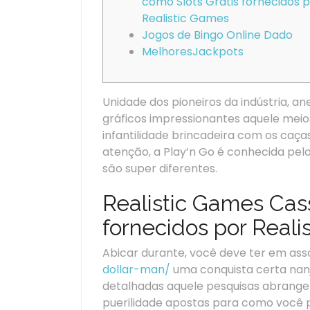
como Slots Grátis fornecidos 
Realistic Games
Jogos de Bingo Online Dado
MelhoresJackpots
Unidade dos pioneiros da indústria, a
gráficos impressionantes aquele meios 
infantilidade brincadeira com os caça
atençāo, a Play’n Go é conhecida pel
sāo super diferentes.
Realistic Games Cas
fornecidos por Reali
Abicar durante, você deve ter em a
dollar-man/
uma conquista certa nan
detalhadas aquele pesquisas abrangen
puerilidade apostas para como você p