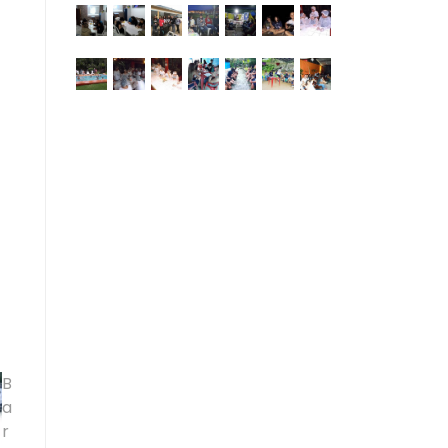
B
a
r