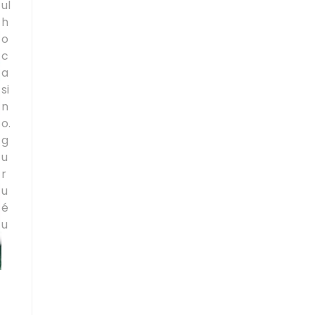
ul
h
o
c
a
si
n
o.
g
u
r
u
é
u