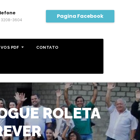
lefone
Pagina Facebook
) 3208-3604
IVOS PDF
CONTATO
OGUE ROLETA
REVER