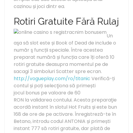
cazinou și joci dintr ea.
Rotiri Gratuite Fără Rulaj
Un
aşa să slot este și Book of Dead de include o
număr ş funcții speciale. Între acestea
preparat numără și funcția care îți oferă 10
rotiri gratuite deasupra momentul pe de
sacagi 3 simboluri Scatter spre ecran.
http://vogueplay.com/ro/titanic
Verifică-ți
contul și poți selecţiona să primești
jocul bonus pe valoare de 60
RON la validarea contului. Acesta preparaţie
acordă instant în slotul Hot Fruits și este bun
168 de ore de pe activare. Înregistreză-te în
Betano, introdu codul ANTONIA și primești
instant 777 să rotiri gratuite, dar plată de