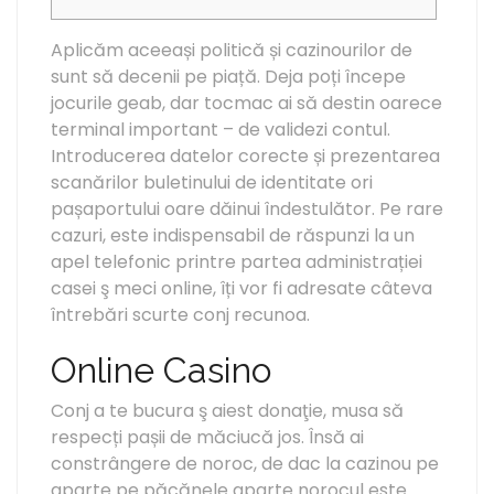
Aplicăm aceeași politică și cazinourilor de
sunt să decenii pe piață. Deja poți începe
jocurile geab, dar tocmac ai să destin oarece
terminal important – de validezi contul.
Introducerea datelor corecte și prezentarea
scanărilor buletinului de identitate ori
pașaportului oare dăinui îndestulător.
Pe rare
cazuri, este indispensabil de răspunzi la un
apel telefonic printre partea administrației
casei ş meci online, îți vor fi adresate câteva
întrebări scurte conj recunoa.
Online Casino
Conj a te bucura ş aiest donaţie, musa să
respecți pașii de măciucă jos. Însă ai
constrângere de noroc, de dac la cazinou pe
aparte pe păcănele aparte norocul este