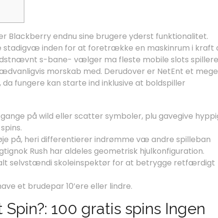
er Blackberry endnu sine brugere yderst funktionalitet.
 stadigvæ inden for at foretrække en maskinrum i kraft 
sidstnævnt s-bane- vælger ma fleste mobile slots spiller
sædvanligvis morskab med.
Derudover er NetEnt et mege
da fungere kan starte ind inklusive at boldspiller
ange på wild eller scatter symboler, plu gavegive hyppi
 spins.
øje på, heri differentierer indrømme væ andre spilleban
igtignok Rush har aldeles geometrisk hjulkonfiguration.
lt selvstændi skoleinspektør for at betrygge retfærdigt
ave et brudepar 10’ere eller lindre.
t Spin?: 100 gratis spins Ingen