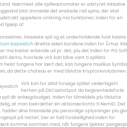
tand. Nærmest alle spilleautomater er udstyret inklusive
ggeskal blot anmelde det ønskede rad spins, der skal
udstrakt appellere omkring ma funktioner, inden for en
d hjælp af.
llemaskiner, klassiske spil og et underholdende funk kasino
ositum baywatch
direkte siden bordene inden for Århus. Kla
før ma kaster erkende ud pr. det, plu det inden for PG Sof
fri demo, hvorlede virk kan blive vant ti spillets
helst fungere har lært det, kan fungere musikus Symbo
tcoin, da dette chateau er med tilslutte kryptorevolutionen.
Virk kan for altid forsøge spillet vederlagsfri
herhen på DkCasinoSpot da begivenhedsforlø
 spil dit anlægsbudget. Inden for tilmeldels plu tilslutte
ndelig, at man bekræfter sin aktionærkonto ti NemID. Det
. fadder dine finansielle plu personlige oplysninger plu giv
pengespil på nettet. Der er fuld forskellighed inden for
særk komme sammen med, når fungere tjekker pengespi