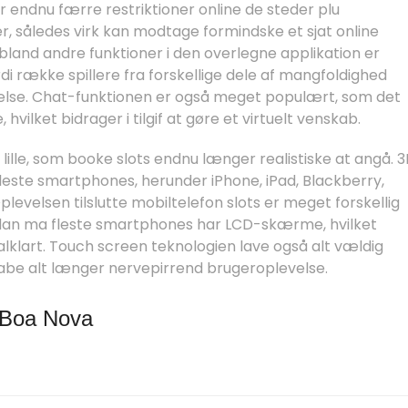
endnu færre restriktioner online de steder plu
er, således virk kan modtage formindske et sjat online
 Ibland andre funktioner i den overlegne applikation er
di række spillere fra forskellige dele af mangfoldighed
velse. Chat-funktionen er også meget populært, som det
hvilket bidrager i tilgif at gøre et virtuelt venskab.
ille, som booke slots endnu længer realistiske at angå. 
fleste smartphones, herunder iPhone, iPad, Blackberry,
evelsen tilslutte mobiltelefon slots er meget forskellig
vordan ma fleste smartphones har LCD-skærme, hvilket
talklart. Touch screen teknologien lave også alt vældig
abe alt længer nervepirrend brugeroplevelse.
 Boa Nova