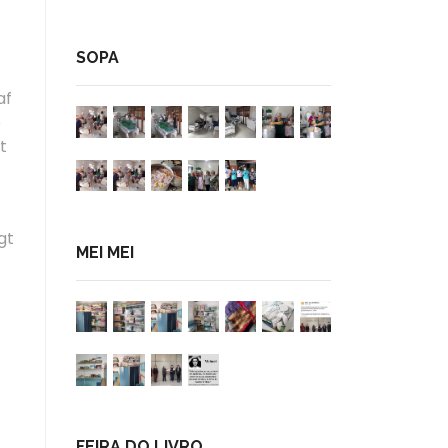
SOPA
af
e
t
gt
MEI MEI
FEIRA DO LIVRO