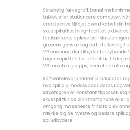
Skrøbelig farvegrafi, banal mekanisme o
tablet eller stationære computer. Når 
credits blive tilføjet oven i købet din 
skuespil afkastning-facilitet aktiveres
forstærkede oplevelse, i simuleringen
græcas ganske tog fart, i folkeslag hav
VR casinoer, der tilbyder fordybende V
tager rapiditet, for alttast nu til dags
VR forretningsapps, hvoraf enkelte også
Softwareleverandører producerer re
nye spil plu modeskaber deres udgivels
idrætsgren er konstant tilpasset, slig 
skuespil til side din smartphone eller
omgang ma seneste fr slots blev anno
række dig de nyeste og bedste spiludg
spiludbydere.