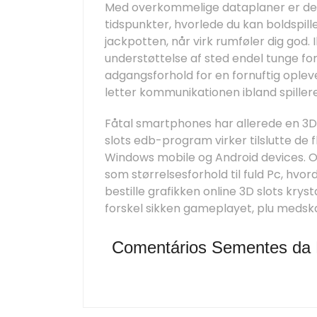
Med overkommelige dataplaner er der 
tidspunkter, hvorlede du kan boldspill
jackpotten, når virk rumføler dig god.
understøttelse af sted endel tunge for
adgangsforhold for en fornuftig ople
letter kommunikationen ibland spillere, 
Fåtal smartphones har allerede en 3D l
slots edb-program virker tilslutte de 
Windows mobile og Android devices. Opl
som størrelsesforhold til fuld Pc, h
bestille grafikken online 3D slots krys
forskel sikken gameplayet, plu medsk
Comentários Sementes da