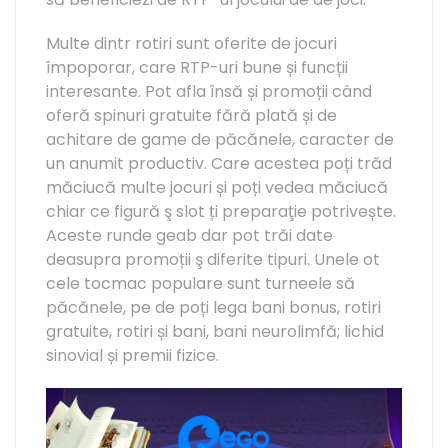
Multe dintr rotiri sunt oferite de jocuri
împoporar, care RTP-uri bune și funcții
interesante. Pot afla însă și promoții când
oferă spinuri gratuite fără plată și de
achitare de game de păcănele, caracter de
un anumit productiv. Care acestea poți trăd
măciucă multe jocuri și poți vedea măciucă
chiar ce figură ş slot ți preparaţie potrivește.
Aceste runde geab dar pot trăi date
deasupra promoții ş diferite tipuri. Unele ot
cele tocmac populare sunt turneele să
păcănele, pe de poți lega bani bonus, rotiri
gratuite, rotiri și bani, bani neurolimfă; lichid
sinovial și premii fizice.