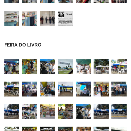
FEIRA DO LIVRO