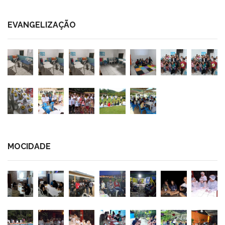
EVANGELIZAÇÃO
MOCIDADE