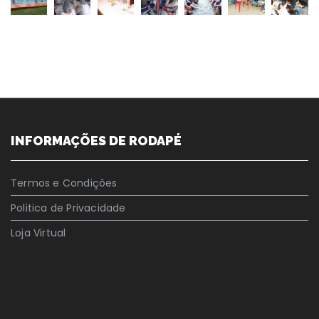
INFORMAÇÕES DE RODAPÉ
Termos e Condições
Politica de Privacidade
Loja Virtual