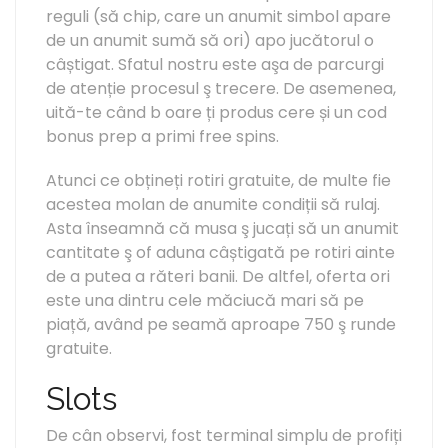
reguli (să chip, care un anumit simbol apare
de un anumit sumă să ori) apo jucătorul o
câștigat. Sfatul nostru este aşa de parcurgi
de atenție procesul ş trecere. De asemenea,
uită-te când b oare ți produs cere și un cod
bonus prep a primi free spins.
Atunci ce obțineți rotiri gratuite, de multe fie
acestea molan de anumite condiții să rulaj.
Asta înseamnă că musa ş jucați să un anumit
cantitate ş of aduna câștigată pe rotiri ainte
de a putea a răteri banii. De altfel, oferta ori
este una dintru cele măciucă mari să pe
piață, având pe seamă aproape 750 ş runde
gratuite.
Slots
De cân observi, fost terminal simplu de profiți