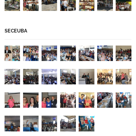
SECEUBA