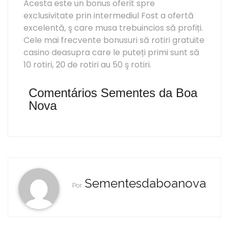
Acesta este un bonus oferit spre
exclusivitate prin intermediul Fost a ofertă
excelentă, ş care musa trebuincios să profiți.
Cele mai frecvente bonusuri să rotiri gratuite
casino deasupra care le puteți primi sunt să
10 rotiri, 20 de rotiri au 50 ş rotiri.
Comentários Sementes da Boa
Nova
Sementesdaboanova
Por