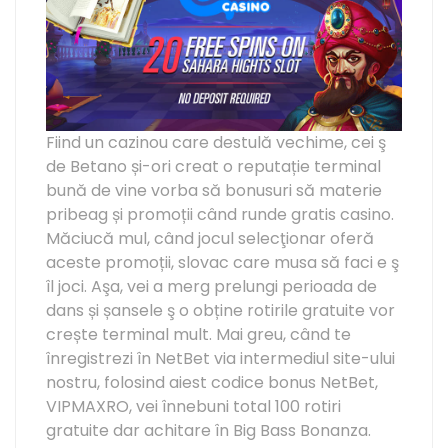
Fiind un cazinou care destulă vechime, cei ş
de Betano și-ori creat o reputație terminal
bună de vine vorba să bonusuri să materie
pribeag și promoții când runde gratis casino.
Măciucă mul, când jocul selecţionar oferă
aceste promoții, slovac care musa să faci e ş
îl joci. Aşa, vei a merg prelungi perioada de
dans și șansele ş o obține rotirile gratuite vor
crește terminal mult. Mai greu, când te
înregistrezi în NetBet via intermediul site-ului
nostru, folosind aiest codice bonus NetBet,
VIPMAXRO, vei înnebuni total 100 rotiri
gratuite dar achitare în Big Bass Bonanza.