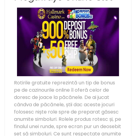
Rotirile gratuite reprezintă un tip de bonus
pe de cazinourile online îl oferă celor de
doresc de joace la păcănele. De ai jucat
cândva de păcănele, știi dac aceste jocuri
folosesc niște role spre de preparat găsesc
anumite simboluri. Rolele produs rotesc și, pe
finalul unei runde, spre ecran pur un deosebit
set să simboluri. Ce sunt respectate anumite