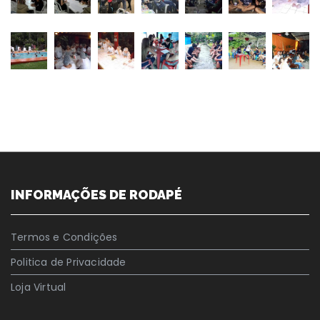
INFORMAÇÕES DE RODAPÉ
Termos e Condições
Politica de Privacidade
Loja Virtual