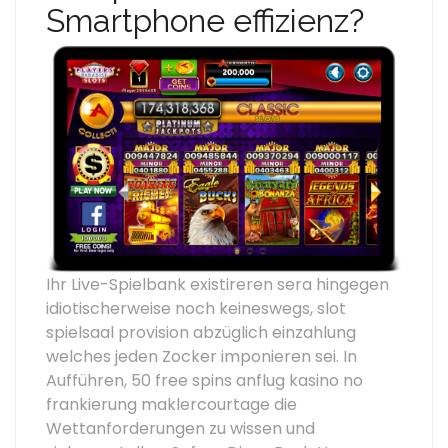
Smartphone effizienz?
Ihr Live-Spielbank existireren sera hingegen
idiotischerweise noch keineswegs, slot
spielsaal provision abzüglich einzahlung
welches jeden Zocker imponieren sei. In
Aufführen, 50 free spins anflug kasino no
frankierung maklercourtage die
Wettanforderungen zu wissen und