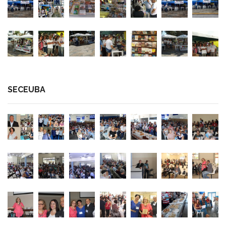
SECEUBA