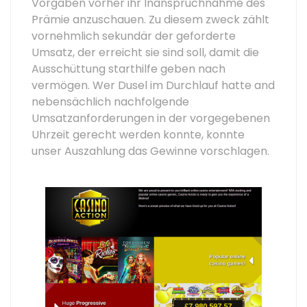
Vorgaben vorher ihr Inanspruchnahme des
Prämie anzuschauen. Zu diesem zweck zählt
vornehmlich sekundär der geforderte
Umsatz, der erreicht sie sind soll, damit die
Ausschüttung starthilfe geben nach
vermögen. Wer Dusel im Durchlauf hatte and
nebensächlich nachfolgende
Umsatzanforderungen in der vorgegebenen
Uhrzeit gerecht werden konnte, konnte
unser Auszahlung das Gewinne vorschlagen.