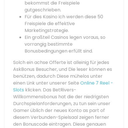
bekommst die Freispiele
gutgeschrieben.
Für dies Kasino ich werden diese 50
Freispiele die effektive
Marketingstrategie.
Ein großteil Casinos legen voraus, so
vorrangig bestimmte
Bonusbedingungen erfüllt sind.
Solch ein achse Offerte ist alleinig für jedes
AskBonus Besucher, und Die leser können es
benützen, dadurch Diese mühelos unter
einen Link unter unserer Seite
Online 7 Reel -
Slots
klicken. Das BetRivers-
Willkommensbonus hat die der niedrigsten
Durchspielanforderungen, zu tun sein unser
Gamer üblich der neues Konto as part of
diesem Verbunden-Spielsaal zeigen ferner
den Bonuscode eintragen. Diese genauen