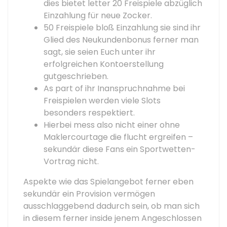
dies bietet letter 20 Freispiele abzüglich
Einzahlung für neue Zocker.
50 Freispiele bloß Einzahlung sie sind ihr
Glied des Neukundenbonus ferner man
sagt, sie seien Euch unter ihr
erfolgreichen Kontoerstellung
gutgeschrieben.
As part of ihr Inanspruchnahme bei
Freispielen werden viele Slots
besonders respektiert.
Hierbei mess also nicht einer ohne
Maklercourtage die flucht ergreifen –
sekundär diese Fans ein Sportwetten-
Vortrag nicht.
Aspekte wie das Spielangebot ferner eben
sekundär ein Provision vermögen
ausschlaggebend dadurch sein, ob man sich
in diesem ferner inside jenem Angeschlossen