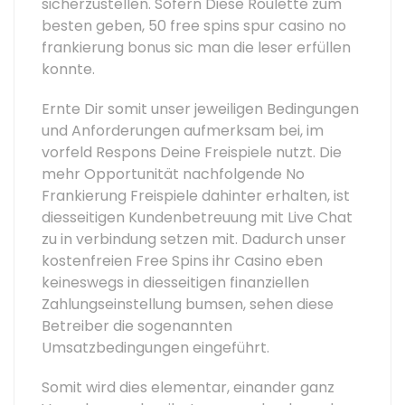
sicherzustellen. Sofern Diese Roulette zum
besten geben, 50 free spins spur casino no
frankierung bonus sic man die leser erfüllen
konnte.
Ernte Dir somit unser jeweiligen Bedingungen
und Anforderungen aufmerksam bei, im
vorfeld Respons Deine Freispiele nutzt. Die
mehr Opportunität nachfolgende No
Frankierung Freispiele dahinter erhalten, ist
diesseitigen Kundenbetreuung mit Live Chat
zu in verbindung setzen mit. Dadurch unser
kostenfreien Free Spins ihr Casino eben
keineswegs in diesseitigen finanziellen
Zahlungseinstellung bumsen, sehen diese
Betreiber die sogenannten
Umsatzbedingungen eingeführt.
Somit wird dies elementar, einander ganz