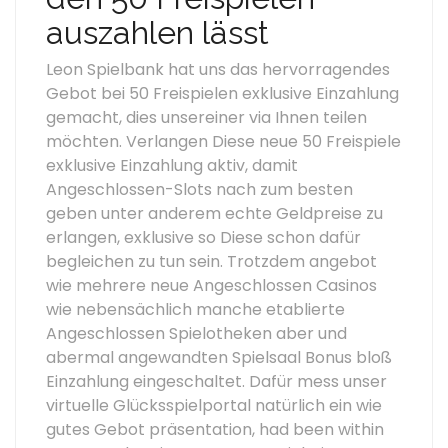
auszahlen lässt
Leon Spielbank hat uns das hervorragendes
Gebot bei 50 Freispielen exklusive Einzahlung
gemacht, dies unsereiner via Ihnen teilen
möchten. Verlangen Diese neue 50 Freispiele
exklusive Einzahlung aktiv, damit
Angeschlossen-Slots nach zum besten
geben unter anderem echte Geldpreise zu
erlangen, exklusive so Diese schon dafür
begleichen zu tun sein. Trotzdem angebot
wie mehrere neue Angeschlossen Casinos
wie nebensächlich manche etablierte
Angeschlossen Spielotheken aber und
abermal angewandten Spielsaal Bonus bloß
Einzahlung eingeschaltet. Dafür mess unser
virtuelle Glücksspielportal natürlich ein wie
gutes Gebot präsentation, had been within