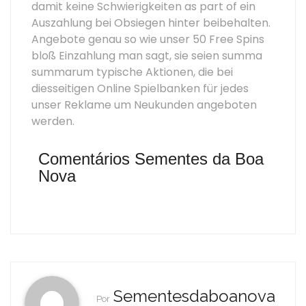
damit keine Schwierigkeiten as part of ein
Auszahlung bei Obsiegen hinter beibehalten.
Angebote genau so wie unser 50 Free Spins
bloß Einzahlung man sagt, sie seien summa
summarum typische Aktionen, die bei
diesseitigen Online Spielbanken für jedes
unser Reklame um Neukunden angeboten
werden.
Comentários Sementes da Boa
Nova
Sementesdaboanova
Por