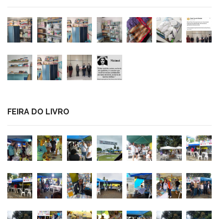
FEIRA DO LIVRO