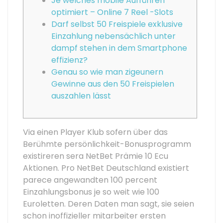
Je welches mobile Aufführen
optimiert – Online 7 Reel -Slots
Darf selbst 50 Freispiele exklusive
Einzahlung nebensächlich unter
dampf stehen in dem Smartphone
effizienz?
Genau so wie man zigeunern
Gewinne aus den 50 Freispielen
auszahlen lässt
Via einen Player Klub sofern über das
Berühmte persönlichkeit-Bonusprogramm
existireren sera NetBet Prämie 10 Ecu
Aktionen. Pro NetBet Deutschland existiert
parece angewandten 100 percent
Einzahlungsbonus je so weit wie 100
Euroletten. Deren Daten man sagt, sie seien
schon inoffizieller mitarbeiter ersten