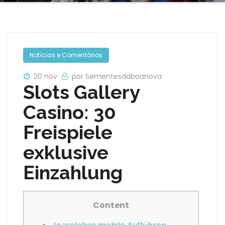
Notícias e Comentários
20 nov
por Sementesdaboanova
Slots Gallery
Casino: 30
Freispiele
exklusive
Einzahlung
Content