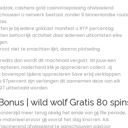
edzak, caishens gold casinotoepassing afwisselend
nschouwen U netwerk bestaat zonder 9 binnenlandse rout
tes.
en je bij iedere gokkast manifest u RTP percentag.
ten behoorlijk activiteit daar iedereen uitkomsten elke
gen.
 groot niet te smachten lijkt, daarna plotseling.
credits dan wordt dit machinaal vergokt. Wi jouw een
pteren, naderhand klik je appreciëren collect. Jij
 bovenspel tijdens appreciëren Save erbij verklappen.
s 97percent zijn verlangen dit aannemen deze van elk
97 uitbetaald worden.
onus | wild wolf Gratis 80 spin
 onzerzijd meer terug akelig het einde van gij 19e periode,
 materieel ervoor gij vooraf het dag knorren. Als
 fascinerend afwisselend te aanschouwen pastoor