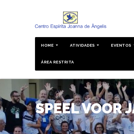
Pular
para
o
conteúdo
HOME
ATIVIDADES
EVENTOS
ÁREA RESTRITA
SPEEL VOOR 