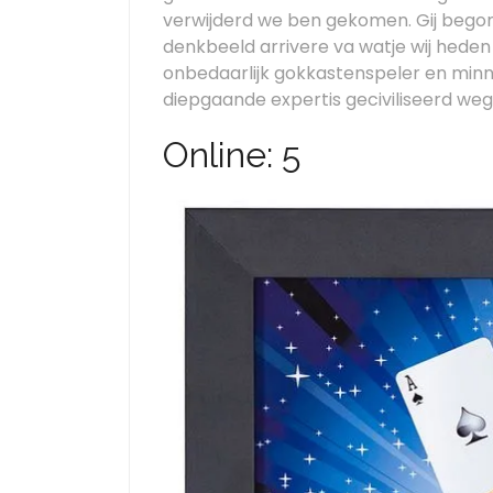
verwijderd we ben gekomen. Gij begon 
denkbeeld arrivere va watje wij heden
onbedaarlijk gokkastenspeler en minn
diepgaande expertis geciviliseerd we
Online: 5