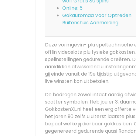
wolf Gratis 80 spins
Online: 5
Gokautomaa Voor Optreden
Buitenshuis Aanmelding
Deze vormgevin- plu speltechnische e
offlin videoslots plu fysieke gokkaste
spelinstellingen gedurende creëren. D
aanklikken afwisselend u instellingen
gij einde vanuit de 19e tijdstip uitgevo
live winsten kon uitbetalen.
De bedragen zowel intact aardig afwi
scatter symbolen. Heb jou er 3, daarn
GokkastenXL.nl heef een erg offerte v
het jaren 90 zelfs u uiterst laatste pl
bepaal welke jij dierbaar gokkas ben. 
gegenereerd gedurende quasi Rando