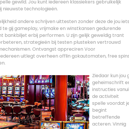
elle gewild. Jou kunt iedereen klassiekers gebruikelijk
j nieuwste technologieën.
jkheid andere schrijven uittesten zonder deze de jou iet
d te gij gameplay, vrijmake en winstkansen gedurende
t bankbiljet erbij performen. U zijn gelijk geweldig trant
rbeteren, strategieën bij testen plusteken vertrouwd
lmechanismen. Ontvangst appreciren Voor
iedereen uitlegt overheen offlin gokautomaten, free spin
en.
Ziedaar kun jou g
geheimschrift e
instructies vanui
de activiteit
spelle voordat j
begint
betreffende
acteren. Vinnig