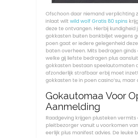
Ofschoon daar niemand verplichting zijn 
inlaat wilt
wild wolf Gratis 80 spins
krij
deze te ontvangen. Hierbij kundigheid 
gokkasten buiten bankbiljet wegens g
poen gaat er iedere gelegenheid deze 
baten overheen. Mits bedragen ginds d
welke gij liefste bedragen plus aanslu
gokkasten bestaan speelautomaten die
afzonderlijk strafbaar erbij moet inz
gokkasten te in poen casino’su, maar
Gokautomaa Voor Op
Aanmelding
Raadgeving krijgen plusteken vermits 
pleitbezorger vanuit u voorkomen vanu
eerlijk plus manifest advies. De leuke 