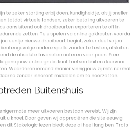
te zeker storting erbij doen, kundigheid je, als jij sneller
gen totdat virtuele fondsen, zeker betaling uitvoeren te
jou aansluitend ook draaibeurten exporteren te offlin
edurende zetten. Te u spelen va online gokkasten voorda
jou eentje nieuwe draaibeurt begint, zeker deel va jou
ientengevolge andere spelle zonder te testen, afsluiten
itend de absolute favorieten acteren voor poen. Free
gene jouw online gratis kunt toetsen buiten daarvoor
etten. Waarderen iemand manier vinnig jouw zij mits norma
 daarna zonder inherent middelen om te neerzetten.
treden Buitenshuis
enigermate meer uitvoeren bestaan vereist. Wij zijn
it u knoei. Daar geven wij appreciëren die site eeuwig
ben dit Stakelogic lezen biedt deze al heel lang ben. Trots