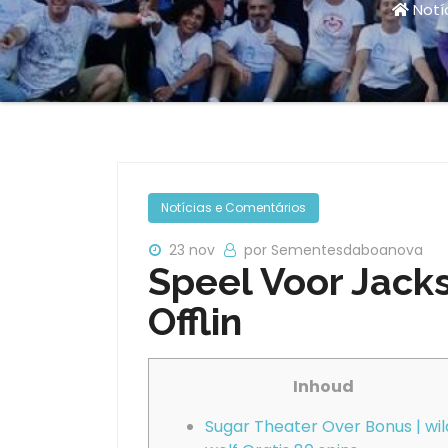
Notí
Notícias e Comentários
23 nov
por Sementesdaboanova
Speel Voor Jack
Offlin
Inhoud
Sugar Theater Over Bonus | wil