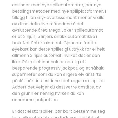
casinoer med nye spilleautomater, per nye
betalingsmetoder med nye spillplattformer. I
tillegg til en «ny» avertissement mener vi alle
av disse definitive månedene à det
avsluttende året. Mega Joker spilleautomat
er et 3 hjuls, 5 linjers antikk automat ikke i
bruk Net Entertainment. Gjennom første
øyekast kan dette spillet gi uttrykk for ei helt
allmenn 3 hjuls automat, hvilket det er den
ikke. På spillet inneholder nemlig ett
besparende progressiv jackpot, og et såkalt
supermeter som du kan eligere elv anstifte
påslåt når du best inne i det regulære spillet.
Addert det velger du dessverre anstifte, av
den grunn er nemlig hvilken du kan
annamme jackpotten.
Er dott ei storspiller, bør bart bestemme seg
for spilleautomater og forlenget volatilitet.