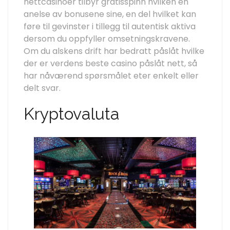
nettcasinoer tilbyr gratisspinn hvilken en
anelse av bonusene sine, en del hvilket kan
føre til gevinster i tillegg til autentisk aktiva
dersom du oppfyller omsetningskravene.
Om du alskens drift har bedratt påslåt hvilke
der er verdens beste casino påslåt nett, så
har nåværend spørsmålet eter enkelt eller
delt svar.
Kryptovaluta