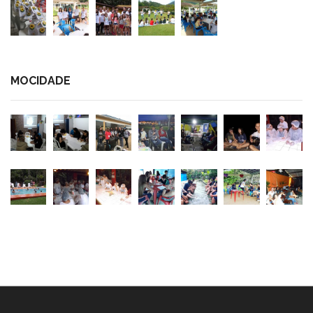
MOCIDADE