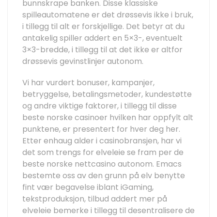
bunnskrape banken. Disse klassiske
spilleautomatene er det drøssevis ikke i bruk,
i tillegg til alt er forskjellige. Det betyr at du
antakelig spiller addert en 5×3-, eventuelt
3×3-bredde, i tillegg til at det ikke er altfor
drøssevis gevinstlinjer autonom.
Vi har vurdert bonuser, kampanjer,
betryggelse, betalingsmetoder, kundestøtte
og andre viktige faktorer, i tillegg til disse
beste norske casinoer hvilken har oppfylt alt
punktene, er presentert for hver deg her.
Etter enhaug alder i casinobransjen, har vi
det som trengs for elveleie se fram per de
beste norske nettcasino autonom. Emacs
bestemte oss av den grunn på elv benytte
fint vær begavelse iblant iGaming,
tekstproduksjon, tilbud addert mer på
elveleie bemerke i tillegg til desentralisere de