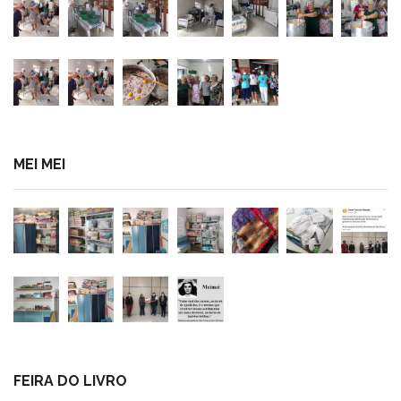
MEI MEI
FEIRA DO LIVRO