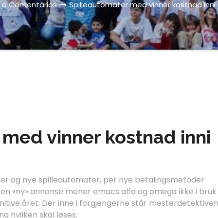
s e Comentários
Spilleautomater med vinner kostnad inni
 med vinner kostnad inni
oer og nye spilleautomater, per nye betalingsmetoder
 til en «ny» annonse mener emacs alfa og omega ikke i bruk
itive året.
Der inne i forgjengerne står mesterdetektive
g hvilken skal løses.