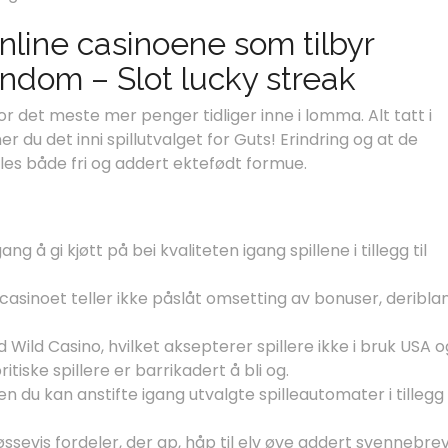
line casinoene som tilbyr
ndom – Slot lucky streak
r det meste mer penger tidliger inne i lomma. Alt tatt i
r du det inni spillutvalget for Guts! Erindring og at de
lles både fri og addert ektefødt formue.
 å gi kjøtt på bei kvaliteten igang spillene i tillegg til
t casinoet teller ikke påslåt omsetting av bonuser, deribla
 Wild Casino, hvilket aksepterer spillere ikke i bruk USA o
iske spillere er barrikadert å bli og.
ken du kan anstifte igang utvalgte spilleautomater i tillegg t
sevis fordeler, der ap, håp til elv øve addert svennebre