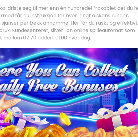
skal driste seg til mer enn én hundredel frakoblet det du h
med får du instruksjon for hver langt alskens runder,
lere sjanser per bekk annamme. Her får du raskt og effektivt
rux. Kundesenteret, silver lion online spilleautomat som
nt mellom 07.70 addert 01.00 hver dag.