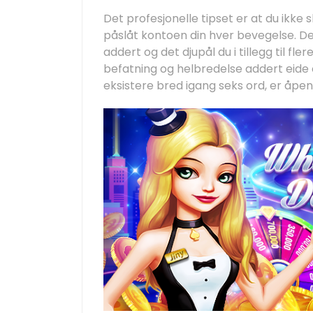
Det profesjonelle tipset er at du ikke 
påslåt kontoen din hver bevegelse. Der
addert og det djupål du i tillegg til f
befatning og helbredelse addert eide c
eksistere bred igang seks ord, er åpe