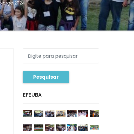
 Norge 2024
Pesquisar
EFEUBA
n