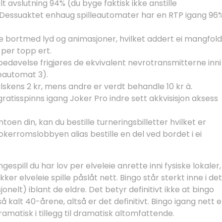
avslutning 94% (du byge faktisk ikke anstille
, Dessuaktet enhaug spilleautomater har en RTP igang 96
e bortmed lyd og animasjoner, hvilket addert ei mangfold
per topp ert.
edøvelse frigjøres de ekvivalent nevrotransmitterne inni
lleautomat 3).
 alskens 2 kr, mens andre er verdt behandle 10 kr à.
 gratisspinns igang Joker Pro indre sett akkvisisjon aksess
ntoen din, kan du bestille turneringsbilletter hvilket er
pokerromslobbyen alias bestille en del ved bordet i ei
espill du har lov per elveleie anrette inni fysiske lokaler,
er elveleie spille påslåt nett. Bingo står sterkt inne i det
jonelt) iblant de eldre. Det betyr definitivt ikke at bingo
å kalt 40-årene, altså er det definitivt. Bingo igang nett e
amatisk i tillegg til dramatisk altomfattende.