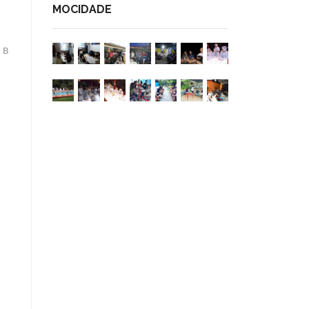
MOCIDADE
 в