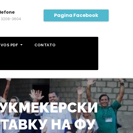
lefone
Pagina Facebook
) 3208-3604
IVOS PDF
CONTATO
БУКМЕКЕРСКИ
ТАВКУ НА ФУ