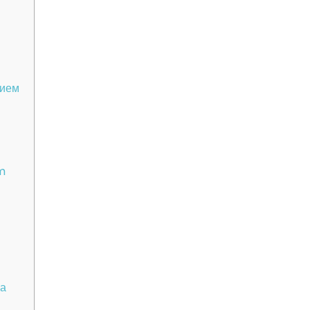
нием
m
а