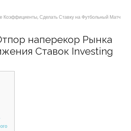
ие Коэффициенты, Сделать Ставку на Футбольный Матч
Отпор наперекор Рынка
жения Ставок Investing
т
ого