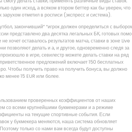
ы смогу делать ставки, применять различные виды ставок.
ько один исход, а всяком втором беттер как бы уверен, что
ак зарухом отметил в росписи (экспресс и система).
утбол, закончивший” “игрок должен определиться с выборо
ссии представлено два десятка легальных БК, готовых помо
 не хочет оставалось результатов матча, ставки в зоне Live
ни позволяют делать и а, и другое, одновременно следя за
 произошло в игре, севилестр можете делать ставки на ряд
t приветственное предложений включает 150 бесплатных
ро. Чтобы получить право на получить бонуса, вы должно
ко менее 15 EUR или более.
спользованием проверенных коэффициентов от наших
аем со всеми крупнейшими букмекерами и а режиме
ффициенты на текущие спортивные события. Если
вок у букмекера меняются, наша система обновляет
Поэтому только со нами вам всегда будут доступны