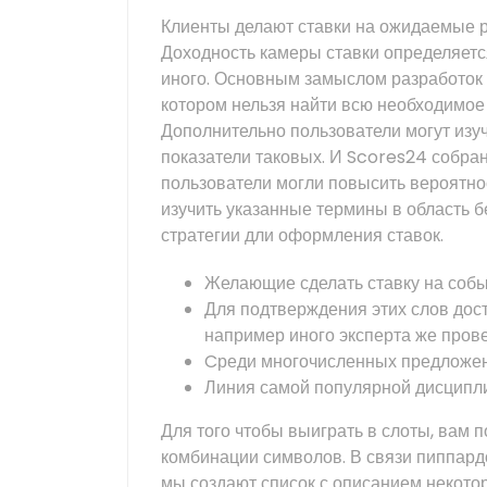
Клиенты делают ставки на ожидаемые ре
Доходность камеры ставки определяетс
иного. Основным замыслом разработок
котором нельзя найти всю необходимое
Дополнительно пользователи могут изу
показатели таковых. И Scores24 собран
пользователи могли повысить вероятнос
изучить указанные термины в область б
стратегии дли оформления ставок.
Желающие сделать ставку на собы
Для подтверждения этих слов дост
например иного эксперта же провер
Cреди многочисленных предложени
Линия самой популярной дисципли
Для того чтобы выиграть в слоты, вам 
комбинации символов. В связи пиппард
мы создают список с описанием некото