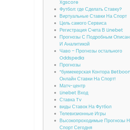
Xgscore
Футбол: где Сделать Ставку?
Виртуальные Ставки На Спорт
Цель самого Сервиса
Регистрация Счета В Linebet
Прогнозы С Подробным Описа
И Аналитикой
Чаво – Прогнозы остального
Oddspedia
Прогнозы
“букмекерская Контора Betboo
Онлайн Ставки На Спорт!
Матч-центр
Linebet Вход
Ставка Tv
виды Ставок На Футбол
Телевизионные Игры
Высокопроходимые Прогнозы Н
Спорт Сегодня