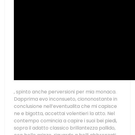
, spinto anche perversioni per mia monaca.
Dapprima evo inconsueto, ciononostante in
conclusione nell’eventualita che mi capisce
ne e bigotta, accettai volentieri la atto. Nel
contempo comincia a capire i suoi bei piedi,
sopra il adatto classico brillantezza pallido,