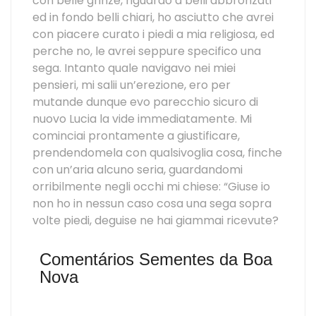
con belle grinze, riguardo a belli abbronzati
ed in fondo belli chiari, ho asciutto che avrei
con piacere curato i piedi a mia religiosa, ed
perche no, le avrei seppure specifico una
sega. Intanto quale navigavo nei miei
pensieri, mi salii un’erezione, ero per
mutande dunque evo parecchio sicuro di
nuovo Lucia la vide immediatamente. Mi
cominciai prontamente a giustificare,
prendendomela con qualsivoglia cosa, finche
con un’aria alcuno seria, guardandomi
orribilmente negli occhi mi chiese: “Giuse io
non ho in nessun caso cosa una sega sopra
volte piedi, deguise ne hai giammai ricevute?
Comentários Sementes da Boa
Nova