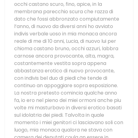
occhi castano scuro, fino, apice, in la
membrana parecchio scura che razza di
dato che fossi abbronzato compiutamente
l’anno, di nuovo da diversi anni ho avviato
indivis verbale uoso in mia monaca ancora
reale di me di 10 anni, Lucia, di nuovo lui per
chioma castano bruno, occhi azzuri, labbra
carnose ancora provocante, alta, magra,
costantemente vestita sopra appena
abbastanza erotico di nuovo provocante,
con indivis bel duo di piedi che tende di
continuo an appoggiare sopra esposizione.
La nostra pretesto comincia qualche anno
fa, io ero nel pieno dei miei ormoni anche piu
volte mi masturbavo in diversi erotico basati
sul idolatria dei piedi. Talvolta in quale
momento i miei genitori ci lasciavano soli con
luogo, mia monaca qualora ne stava con
camera dei deputati coula an essere in