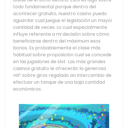
todo fundamental porque dentro del
acontecer gratuito, nuestro casino puedo
aguardar cual juegue el legislación un mayor
cantidad de veces. Lo cual especialmente
influye referente a mi decisión sobre cómo
beneficiarse dentro del máximum esos
bonos. Es probablemente el clase más
habitual sobre proposición cual se concede
en las jugadores de slot. Las más grandes
casinos gratuito le ofrecerán la generosa
nâº sobre giros regalado an intercambio de
efectuar un tanque de una baja cantidad
económicos.