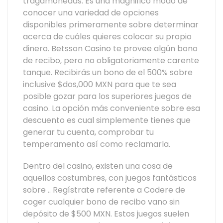
tragamonedas. Es una magnifico modo de
conocer una variedad de opciones
disponibles primeramente sobre determinar
acerca de cuáles quieres colocar su propio
dinero. Betsson Casino te provee algún bono
de recibo, pero no obligatoriamente carente
tanque. Recibirás un bono de el 500% sobre
inclusive $dos,000 MXN para que te sea
posible gozar para los superiores juegos de
casino. La opción más conveniente sobre esa
descuento es cual simplemente tienes que
generar tu cuenta, comprobar tu
temperamento así­ como reclamarla.
Dentro del casino, existen una cosa de
aquellos costumbres, con juegos fantásticos
sobre .. Regístrate referente a Codere de
coger cualquier bono de recibo vano sin
depósito de $500 MXN. Estos juegos suelen