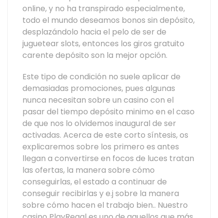
online, y no ha transpirado especialmente,
todo el mundo deseamos bonos sin depósito,
desplazándolo hacia el pelo de ser de
juguetear slots, entonces los giros gratuito
carente depósito son la mejor opción.
Este tipo de condición no suele aplicar de
demasiadas promociones, pues algunas
nunca necesitan sobre un casino con el
pasar del tiempo depósito minimo en el caso
de que nos lo olvidemos inaugural de ser
activadas. Acerca de este corto síntesis, os
explicaremos sobre los primero es antes
llegan a convertirse en focos de luces tratan
las ofertas, la manera sobre cómo
conseguirlas, el estado a continuar de
conseguir recibirlas y e.j sobre la manera
sobre cómo hacen el trabajo bien.. Nuestro
casino PlayRegal es uno de aquellos que más