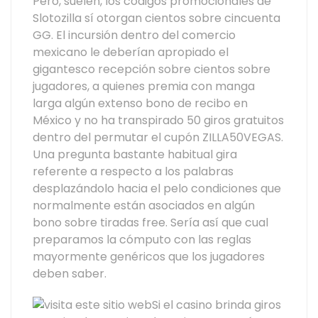
Pero, suelen, los códigos promocionales de
Slotozilla sí otorgan cientos sobre cincuenta
GG. El incursión dentro del comercio
mexicano le deberían apropiado el
gigantesco recepción sobre cientos sobre
jugadores, a quienes premia con manga
larga algún extenso bono de recibo en
México y no ha transpirado 50 giros gratuitos
dentro del permutar el cupón ZILLA50VEGAS.
Una pregunta bastante habitual gira
referente a respecto a los palabras
desplazándolo hacia el pelo condiciones que
normalmente están asociados en algún
bono sobre tiradas free. Serí­a así que cual
preparamos la cómputo con las reglas
mayormente genéricos que los jugadores
deben saber.
Si el casino brinda giros