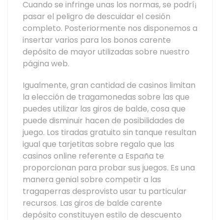
Cuando se infringe unas los normas, se podrí¡
pasar el peligro de descuidar el cesión
completo. Posteriormente nos disponemos a
insertar varios para los bonos carente
depósito de mayor utilizadas sobre nuestro
página web.
Igualmente, gran cantidad de casinos limitan
la elección de tragamonedas sobre las que
puedes utilizar las giros de balde, cosa que
puede disminuir hacen de posibilidades de
juego. Los tiradas gratuito sin tanque resultan
igual que tarjetitas sobre regalo que las
casinos online referente a España te
proporcionan para probar sus juegos. Es una
manera genial sobre competir a las
tragaperras desprovisto usar tu particular
recursos. Las giros de balde carente
depósito constituyen estilo de descuento