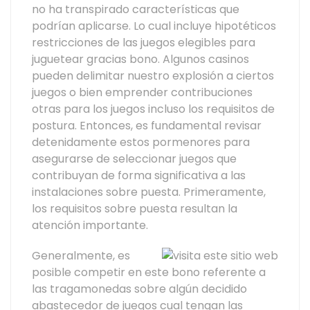
no ha transpirado características que
podrían aplicarse. Lo cual incluye hipotéticos
restricciones de las juegos elegibles para
juguetear gracias bono. Algunos casinos
pueden delimitar nuestro explosión a ciertos
juegos o bien emprender contribuciones
otras para los juegos incluso los requisitos de
postura. Entonces, es fundamental revisar
detenidamente estos pormenores para
asegurarse de seleccionar juegos que
contribuyan de forma significativa a las
instalaciones sobre puesta. Primeramente,
los requisitos sobre puesta resultan la
atención importante.
Generalmente, es
posible competir en este bono referente a
las tragamonedas sobre algún decidido
abastecedor de juegos cual tengan las