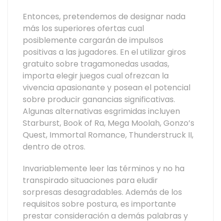
Entonces, pretendemos de designar nada
más los superiores ofertas cual
posiblemente cargarán de impulsos
positivas a las jugadores. En el utilizar giros
gratuito sobre tragamonedas usadas,
importa elegir juegos cual ofrezcan la
vivencia apasionante y posean el potencial
sobre producir ganancias significativas.
Algunas alternativas esgrimidas incluyen
Starburst, Book of Ra, Mega Moolah, Gonzo’s
Quest, Immortal Romance, Thunderstruck II,
dentro de otros.
Invariablemente leer las términos y no ha
transpirado situaciones para eludir
sorpresas desagradables. Además de los
requisitos sobre postura, es importante
prestar consideración a demás palabras y