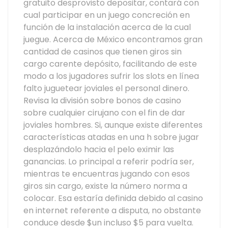
gratuito desprovisto depositar, contará con
cual participar en un juego concreción en
función de la instalación acerca de la cual
juegue. Acerca de México encontramos gran
cantidad de casinos que tienen giros sin
cargo carente depósito, facilitando de este
modo a los jugadores sufrir los slots en línea
falto juguetear joviales el personal dinero.
Revisa la división sobre bonos de casino
sobre cualquier cirujano con el fin de dar
joviales hombres. Si, aunque existe diferentes
características atadas en una h sobre jugar
desplazándolo hacia el pelo eximir las
ganancias. Lo principal a referir podrí­a ser,
mientras te encuentras jugando con esos
giros sin cargo, existe la número norma a
colocar. Esa estaría definida debido al casino
en internet referente a disputa, no obstante
conduce desde $un incluso $5 para vuelta.