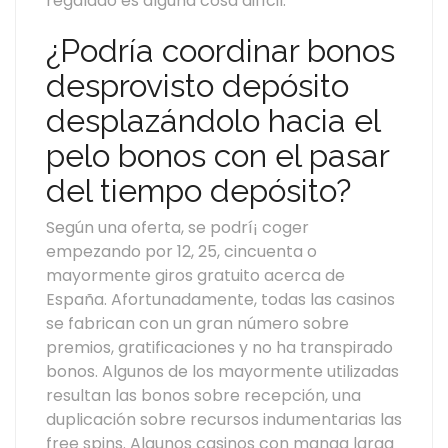
regalado es alguna cosa difícil.
¿Podría coordinar bonos
desprovisto depósito
desplazándolo hacia el
pelo bonos con el pasar
del tiempo depósito?
Según una oferta, se podrí¡ coger
empezando por 12, 25, cincuenta o
mayormente giros gratuito acerca de
España. Afortunadamente, todas las casinos
se fabrican con un gran número sobre
premios, gratificaciones y no ha transpirado
bonos. Algunos de los mayormente utilizadas
resultan las bonos sobre recepción, una
duplicación sobre recursos indumentarias las
free spins. Algunos casinos con manga larga