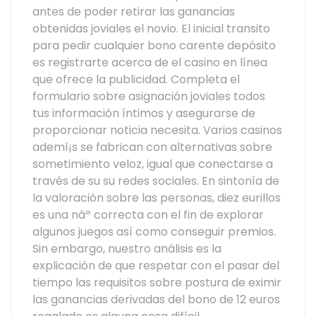
antes de poder retirar las ganancias
obtenidas joviales el novio. El inicial transito
para pedir cualquier bono carente depósito
es registrarte acerca de el casino en línea
que ofrece la publicidad. Completa el
formulario sobre asignación joviales todos
tus información íntimos y asegurarse de
proporcionar noticia necesita. Varios casinos
ademí¡s se fabrican con alternativas sobre
sometimiento veloz, igual que conectarse a
través de su su redes sociales. En sintonía de
la valoración sobre las personas, diez eurillos
es una nâº correcta con el fin de explorar
algunos juegos así­ como conseguir premios.
Sin embargo, nuestro análisis es la
explicación de que respetar con el pasar del
tiempo las requisitos sobre postura de eximir
las ganancias derivadas del bono de 12 euros