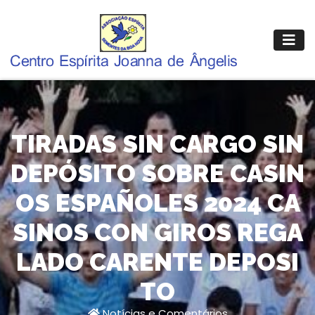
Pular
para
o
conteúdo
TIRADAS SIN CARGO SIN
DEPÓSITO SOBRE CASIN
OS ESPAÑOLES 2024 CA
SINOS CON GIROS REGA
LADO CARENTE DEPOSI
TO
Notícias e Comentários