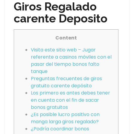
Giros Regalado
carente Deposito
Content
Visita este sitio web – Jugar
referente a casinos móviles con el
pasar del tiempo bonos falto
tanque
Preguntas frecuentes de giros
gratuito carente depósito
Los primero es antes debes tener
en cuenta con el fin de sacar
bonos gratuitos
¿Es posible lucro positivo con
manga larga giros regalado?
¿Podría coordinar bonos