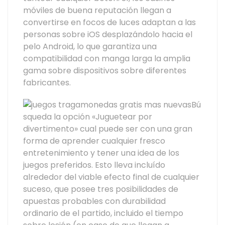
móviles de buena reputación llegan a
convertirse en focos de luces adaptan a las
personas sobre iOS desplazándolo hacia el
pelo Android, lo que garantiza una
compatibilidad con manga larga la amplia
gama sobre dispositivos sobre diferentes
fabricantes.
Bú
squeda la opción «Juguetear por
divertimento» cual puede ser con una gran
forma de aprender cualquier fresco
entretenimiento y tener una idea de los
juegos preferidos. Esto lleva incluído
alrededor del viable efecto final de cualquier
suceso, que posee tres posibilidades de
apuestas probables con durabilidad
ordinario de el partido, incluido el tiempo