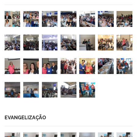
EVANGELIZAÇÃO