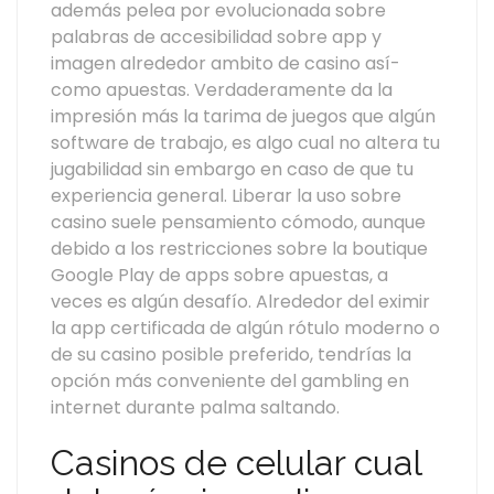
además pelea por evolucionada sobre
palabras de accesibilidad sobre app y
imagen alrededor ambito de casino así­
como apuestas. Verdaderamente da la
impresión más la tarima de juegos que algún
software de trabajo, es algo cual no altera tu
jugabilidad sin embargo en caso de que tu
experiencia general.
Liberar la uso sobre
casino suele pensamiento cómodo, aunque
debido a los restricciones sobre la boutique
Google Play de apps sobre apuestas, a
veces es algún desafío. Alrededor del eximir
la app certificada de algún rótulo moderno o
de su casino posible preferido, tendrí­as la
opción más conveniente del gambling en
internet durante palma saltando.
Casinos de celular cual