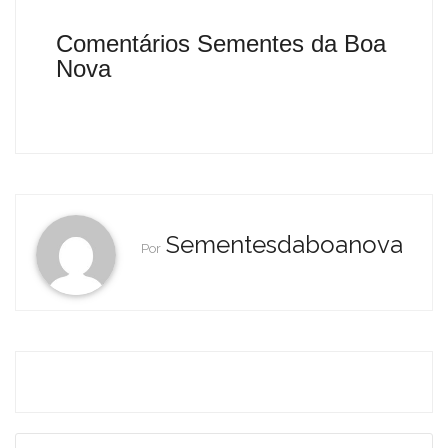
Comentários Sementes da Boa
Nova
Sementesdaboanova
Por