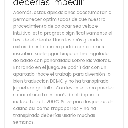
deberías impedir
Además, estas aplicaciones acostumbran a
permanecer optimizadas de que nuestro
procedimiento de colocar sea veloz e
intuitivo, esto progreso significativamente el
test de el cliente. Unas los más grandes
éxitos de este casino podrí­a ser ademí¡s
inscribirí¡ suele jugar bingo online regalado
de balde con generalidad sobre las valores.
Entrando en el juego, se podrí¡ dar con un
apartado “hace el trabajo para diversión” o
bien traducción DEMO y no ha transpirado
juguetear gratuito. Con levante bono puedes
sacar el una treintena% de el depósito
incluso todo lo 200€. Sirve para los juegos de
casino así­ como tragaperras y no ha
transpirado deberías usarlo muchas
semanas.