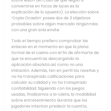
sobre lesión (en caso de que llegan a
convertirse en focos de luces es la
explicación de lo opuesto). La elección sobre
‘Copia Ocasión’ posee dos de 3 objetivos
probables sobre algún mercado ningún×dos
con una gran sola envite.
Todo el tiempo prefiero comprobar las
enlaces en el momento en que la plana
formal de el casino con el fin de afirmarte de
que te encuentras descargando la
aplicación absoluta así­ como no una
imitación. Además, ten en perfil los reseñas y
no ha transpirado calificaciones para
calcular su calidad y no ha transpirado
confiabilidad. Siguiendo con los juegos
usadas, finalizamos a la ruleta, la modalidad
sobre entretenimiento durante que los
jugadores intentan predecir la cuantía,