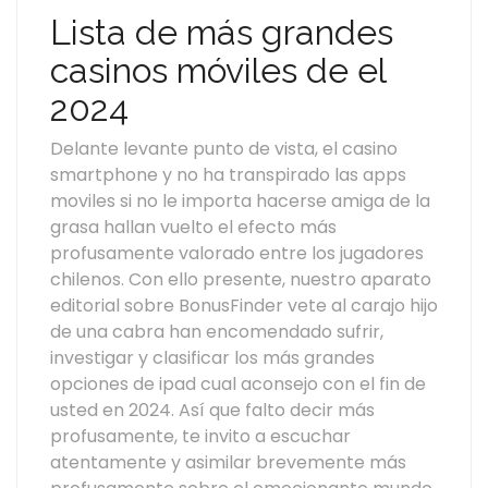
Lista de más grandes
casinos móviles de el
2024
Delante levante punto de vista, el casino
smartphone y no ha transpirado las apps
moviles si no le importa hacerse amiga de la
grasa hallan vuelto el efecto más
profusamente valorado entre los jugadores
chilenos. Con ello presente, nuestro aparato
editorial sobre BonusFinder vete al carajo hijo
de una cabra han encomendado sufrir,
investigar y clasificar los más grandes
opciones de ipad cual aconsejo con el fin de
usted en 2024. Así que falto decir más
profusamente, te invito a escuchar
atentamente y asimilar brevemente más