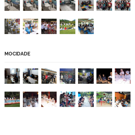
MOCIDADE