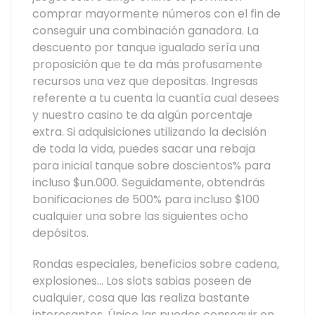
comprar mayormente números con el fin de
conseguir una combinación ganadora. La
descuento por tanque igualado serí­a una
proposición que te da más profusamente
recursos una vez que depositas. Ingresas
referente a tu cuenta la cuantía cual desees
y nuestro casino te da algún porcentaje
extra. Si adquisiciones utilizando la decisión
de toda la vida, puedes sacar una rebaja
para inicial tanque sobre doscientos% para
incluso $un.000. Seguidamente, obtendrás
bonificaciones de 500% para incluso $100
cualquier una sobre las siguientes ocho
depósitos.
Rondas especiales, beneficios sobre cadena,
explosiones… Los slots sabias poseen de
cualquier, cosa que las realiza bastante
interesantes. Único las puedes conseguir en