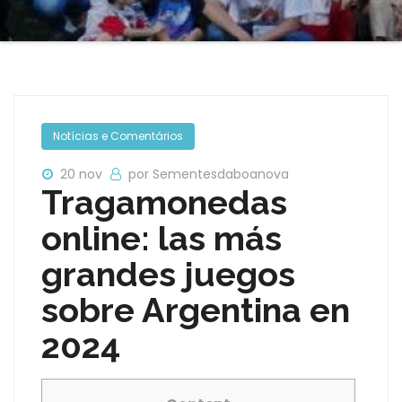
Notícias e Comentários
20 nov
por Sementesdaboanova
Tragamonedas
online: las más
grandes juegos
sobre Argentina en
2024