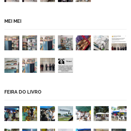
MEI MEI
FEIRA DO LIVRO