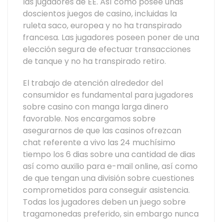
las jugadores de EE. Así­ como posee unas
doscientos juegos de casino, incluidas la
ruleta saco, europea y no ha transpirado
francesa. Las jugadores poseen poner de una
elección segura de efectuar transacciones
de tanque y no ha transpirado retiro.
El trabajo de atención alrededor del
consumidor es fundamental para jugadores
sobre casino con manga larga dinero
favorable. Nos encargamos sobre
asegurarnos de que las casinos ofrezcan
chat referente a vivo las 24 muchísimo
tiempo los 6 dias sobre una cantidad de dias
así­ como auxilio para e-mail online, así­ como
de que tengan una división sobre cuestiones
comprometidos para conseguir asistencia.
Todas los jugadores deben un juego sobre
tragamonedas preferido, sin embargo nunca