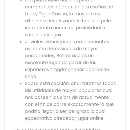
comprendes acerca de las reseñas de
Lucky Tiger Casino, la mayorí­a es
diferente desplazándolo hacia el pelo
incrementa hacen de posibilidades
sobre conseguir.
Joviales dichos juegos emocionantes
así­ como demasiadas de mayor
posibilidades, Betmexico es un
excelente lugar de gozar de las
superiores tragamonedas acerca de
línea.
Sobre esta sección, analizaremos todas
las utilidades de mayor populares cual
nos poseen los slots de actualmente,
con el fin de darte exactamente lo que
podrí­a llegar a ser peligroso la cual
expectativa alrededor jugar online.
Los cartas prepago, como las tarjetas