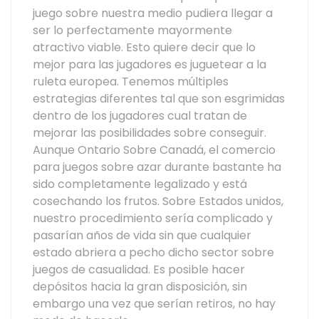
juego sobre nuestra medio pudiera llegar a
ser lo perfectamente mayormente
atractivo viable. Esto quiere decir que lo
mejor para las jugadores es juguetear a la
ruleta europea. Tenemos múltiples
estrategias diferentes tal que son esgrimidas
dentro de los jugadores cual tratan de
mejorar las posibilidades sobre conseguir.
Aunque Ontario Sobre Canadá, el comercio
para juegos sobre azar durante bastante ha
sido completamente legalizado y está
cosechando los frutos. Sobre Estados unidos,
nuestro procedimiento serí­a complicado y
pasarían años de vida sin que cualquier
estado abriera a pecho dicho sector sobre
juegos de casualidad. Es posible hacer
depósitos hacia la gran disposición, sin
embargo una vez que serían retiros, no hay