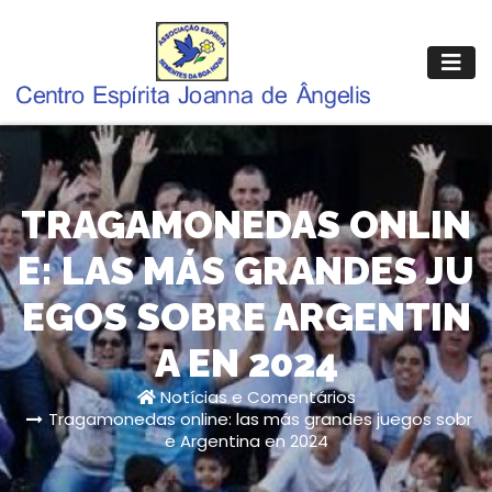
Pular
para
o
conteúdo
TRAGAMONEDAS ONLIN
E: LAS MÁS GRANDES JU
EGOS SOBRE ARGENTIN
A EN 2024
Notícias e Comentários
Tragamonedas online: las más grandes juegos sobr
e Argentina en 2024