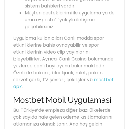
sistem bahisleri vardır.
Müşteri destek birimi ile uygulama ya de
uma e-posta” “yoluyla iletişime
geçebilirsiniz.
Uygulama kullanıcıları Canlı modda spor
etkinliklerine bahis oynayabilir ve spor
etkinliklerinin video clip yayınlarını
izleyebilirler. Ayrıca, Canlı Casino bölümünde
yüzlerce canlı bayi oyunu bulunmaktadır.
Özellikle bakara, blackjack, rulet, poker,
servet çarkı, TV şovları, çekilişler vb
mostbet
apk
.
Mostbet Mobi̇l Uygulamasi
Bu, Türkiye’de empieza diğer bazı ülkelerde
çok sayıda hale gelen ödeme kısıtlamalarını
atlamanıza olanak tanır. Ana hoş geldin