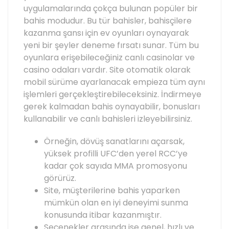
uygulamalarında çokça bulunan popüler bir
bahis modudur. Bu tür bahisler, bahisçilere
kazanma şansı için ev oyunları oynayarak
yeni bir şeyler deneme fırsatı sunar. Tüm bu
oyunlara erişebileceğiniz canlı casinolar ve
casino odaları vardır. Site otomatik olarak
mobil sürüme ayarlanacak empieza tüm aynı
işlemleri gerçekleştirebileceksiniz. İndirmeye
gerek kalmadan bahis oynayabilir, bonusları
kullanabilir ve canlı bahisleri izleyebilirsiniz.
Örneğin, dövüş sanatlarını açarsak,
yüksek profilli UFC’den yerel RCC’ye
kadar çok sayıda MMA promosyonu
görürüz.
Site, müşterilerine bahis yaparken
mümkün olan en iyi deneyimi sunma
konusunda itibar kazanmıştır.
Seçenekler arasında ise genel, hızlı ve