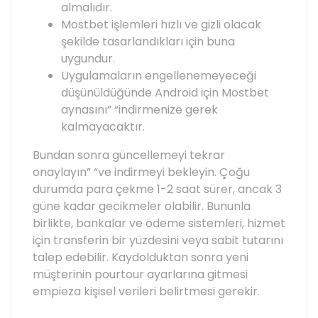
almalıdır.
Mostbet işlemleri hızlı ve gizli olacak
şekilde tasarlandıkları için buna
uygundur.
Uygulamaların engellenemeyeceği
düşünüldüğünde Android için Mostbet
aynasını” “indirmenize gerek
kalmayacaktır.
Bundan sonra güncellemeyi tekrar
onaylayın” “ve indirmeyi bekleyin. Çoğu
durumda para çekme 1-2 saat sürer, ancak 3
güne kadar gecikmeler olabilir. Bununla
birlikte, bankalar ve ödeme sistemleri, hizmet
için transferin bir yüzdesini veya sabit tutarını
talep edebilir. Kaydolduktan sonra yeni
müşterinin pourtour ayarlarına gitmesi
empieza kişisel verileri belirtmesi gerekir.