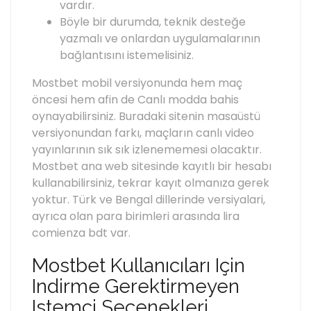
vardır.
Böyle bir durumda, teknik desteğe
yazmalı ve onlardan uygulamalarının
bağlantısını istemelisiniz.
Mostbet mobil versiyonunda hem maç
öncesi hem afin de Canlı modda bahis
oynayabilirsiniz. Buradaki sitenin masaüstü
versiyonundan farkı, maçların canlı video
yayınlarının sık sık izlenememesi olacaktır.
Mostbet ana web sitesinde kayıtlı bir hesabı
kullanabilirsiniz, tekrar kayıt olmanıza gerek
yoktur. Türk ve Bengal dillerinde versiyalari,
ayrıca olan para birimleri arasında lira
comienza bdt var.
Mostbet Kullanıcıları Için
Indirme Gerektirmeyen
Istemci Seçenekleri