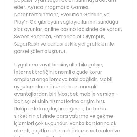
eder. Ayrıca Pragmatic Games,
Netentertainment, Evolution Gaming ve
Play’n Go gibi oyun sağlayıcılarının sunduğu
slot oyunları online casino lobisinde de vardır.
Sweet Bonanza, Entrance of Olympus,
SugarRush ve dahası etkileyici grafikleri ile
görsel şölen oluşturur.
Uygulama zayıf bir sinyalle bile çalışır,
İnternet trafiğini önemli ölçüde korur
empieza engellemeye tabi değildir. Mobil
uygulamaların önündeki en önemli
avantajlardan biri Mostbet mobile version –
bahisçi ofisinin hizmetlerine erişim hızı.
Rakiplerle karşılaştırıldığında, bu bahis
şirketinin ofisinde para yatırma ve çekme
işlemleri çok uygundur. Banka kartlarına ek
olarak, çeşitli elektronik ödeme sistemleri ve