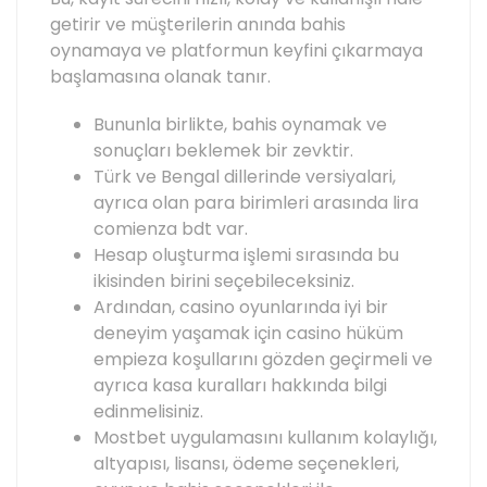
getirir ve müşterilerin anında bahis
oynamaya ve platformun keyfini çıkarmaya
başlamasına olanak tanır.
Bununla birlikte, bahis oynamak ve
sonuçları beklemek bir zevktir.
Türk ve Bengal dillerinde versiyalari,
ayrıca olan para birimleri arasında lira
comienza bdt var.
Hesap oluşturma işlemi sırasında bu
ikisinden birini seçebileceksiniz.
Ardından, casino oyunlarında iyi bir
deneyim yaşamak için casino hüküm
empieza koşullarını gözden geçirmeli ve
ayrıca kasa kuralları hakkında bilgi
edinmelisiniz.
Mostbet uygulamasını kullanım kolaylığı,
altyapısı, lisansı, ödeme seçenekleri,