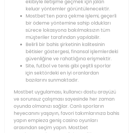
ekibiyle iletişime geçmek için jalan
keluar yöntemler görüntülenecektir.
Mostbet’ten para çekme işlemi, geçerli
bir ödeme yöntemine sahip oldukları
sürece lokasyona bakılmaksızın tüm
müşteriler tarafından yapılabilir.
Belirli bir bahis şirketinin kalitesinin
bêtisier göstergesi, finansal işlemlerdeki
güvenliğine ve rahatlığına erişmektir.
Site, futbol ve tenis gibi çeşitli sporlar
için sektördeki en iyi oranlardan
bazılarını sunmaktadır.
Mostbet uygulaması, kullanıcı dostu arayüzü
ve sorunsuz çalışması sayesinde her zaman
oyunda olmanızı sağlar. Canlı sporların
heyecanını yaşayın, favori takımlarınıza bahis
yapın empieza geniş casino oyunları
arasından seçim yapın. Mostbet