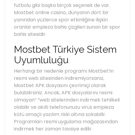
futbolu gibi başka birçok seçenek de var.
Mostbet online casino, dünyanın dört bir
yanından yüzlerce spor etkinliğine ilişkin
oranlar empieza bahis çizgileri sunan bir spor
bahis sitesidir.
Mostbet Türkiye Sistem
Uyumluluğu
Herhangi bir nedenle programı Mostbet’in
resmi web sitesinden indiremiyorsanız,
Mostbet APK dosyasını çevrimiçi olarak
bulabilirsiniz. Ancak, APK dosyalarını resmi
olmayan” “web sitelerinden indirmek tehlikeli
olabilir ve akıllı telefonunuzu virüs empieza
kötü amaçlı yazılım riski altına sokabilir.
Programları resmi uygulama mağazasından
indirmek her zaman tavsiye edilir.