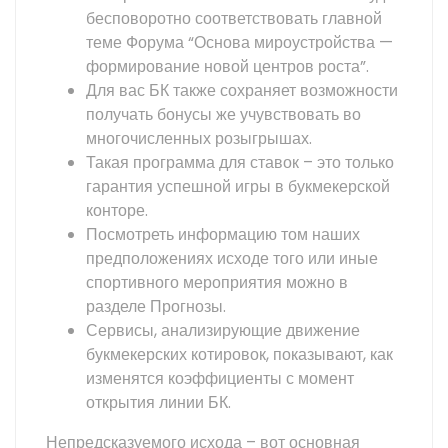
бесповоротно соответствовать главной
теме Форума “Основа мироустройства —
формирование новой центров роста”.
Для вас БК также сохраняет возможности
получать бонусы же учувствовать во
многочисленных розыгрышах.
Такая программа для ставок – это только
гарантия успешной игры в букмекерской
конторе.
Посмотреть информацию том наших
предположениях исходе того или иные
спортивного мероприятия можно в
разделе Прогнозы.
Сервисы, анализирующие движение
букмекерских котировок, показывают, как
изменятся коэффициенты с момент
открытия линии БК.
Непредсказуемого исхода – вот основная