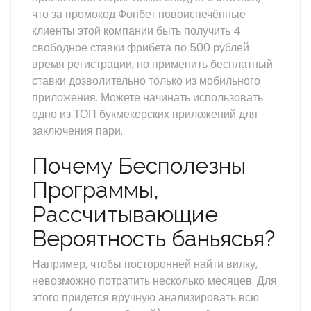
что за промокод Фонбет новоиспечённые
клиенты этой компании быть получить 4
свободное ставки фрибета по 500 рублей
время регистрации, но применить бесплатный
ставки дозволительно только из мобильного
приложения. Можете начинать использовать
одно из ТОП букмекерских приложений для
заключения пари.
Почему Бесполезны
Программы,
Рассчитывающие
Вероятность баньясья?
Например, чтобы посторонней найти вилку,
невозможно потратить несколько месяцев. Для
этого придется вручную анализировать всю