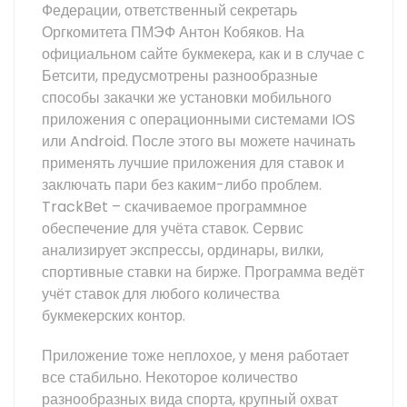
Федерации, ответственный секретарь
Оргкомитета ПМЭФ Антон Кобяков. На
официальном сайте букмекера, как и в случае с
Бетсити, предусмотрены разнообразные
способы закачки же установки мобильного
приложения с операционными системами IOS
или Android. После этого вы можете начинать
применять лучшие приложения для ставок и
заключать пари без каким-либо проблем.
TrackBet – скачиваемое программное
обеспечение для учёта ставок. Сервис
анализирует экспрессы, ординары, вилки,
спортивные ставки на бирже. Программа ведёт
учёт ставок для любого количества
букмекерских контор.
Приложение тоже неплохое, у меня работает
все стабильно. Некоторое количество
разнообразных вида спорта, крупный охват