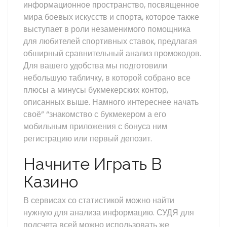
информационное пространство, посвященное
мира боевых искусств и спорта, которое также
выступает в роли незаменимого помощника
для любителей спортивных ставок, предлагая
обширный сравнительный анализ промокодов.
Для вашего удобства мы подготовили
небольшую табличку, в которой собрано все
плюсы а минусы букмекерских контор,
описанных выше. Намного интереснее начать
своё” “знакомство с букмекером а его
мобильным приложения с бонуса ним
регистрацию или первый депозит.
Начните Играть В
Казино
В сервисах со статистикой можно найти
нужную для анализа информацию. СУДЯ для
подсчета всей можно использовать же