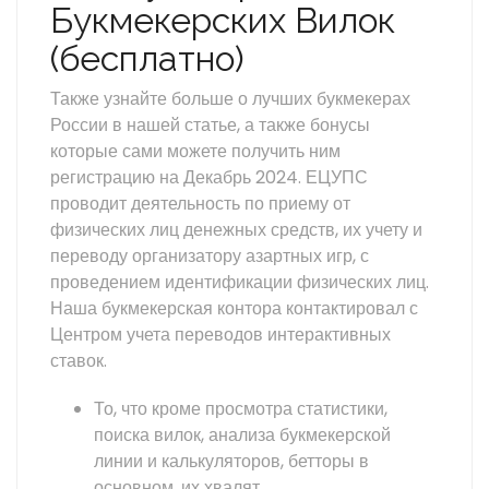
Букмекерских Вилок
(бесплатно)
Также узнайте больше о лучших букмекерах
России в нашей статье, а также бонусы
которые сами можете получить ним
регистрацию на Декабрь 2024. ЕЦУПС
проводит деятельность по приему от
физических лиц денежных средств, их учету и
переводу организатору азартных игр, с
проведением идентификации физических лиц.
Наша букмекерская контора контактировал с
Центром учета переводов интерактивных
ставок.
То, что кроме просмотра статистики,
поиска вилок, анализа букмекерской
линии и калькуляторов, бетторы в
основном, их хвалят.