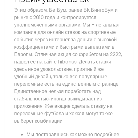
Этим образом, БетБум, ранее БК БингоБум и
рынке с 2010 года и контролируется
уполномоченными органами. Мы – легальная
компания для онлайн ставок на спортивные
события через интернет за деньги с высокой
коэффициентами и быстрыми выплатами в
Европы. Отличная акция со фрибетом на 2222,
нашел ее на сайте hibonus. Делать ставки
здесь иное удовольствие, приятный же
удобный дизайн, только все популярные
переломные есть на единственным странице.
Единственное нельзя поработать над
стабильностью, иногда выкидывает из
приложения. Желающие сделать ставку на
переломные футбола и хоккея могут также
выберет комбинации.
Мы постаравшись как можно подробнее