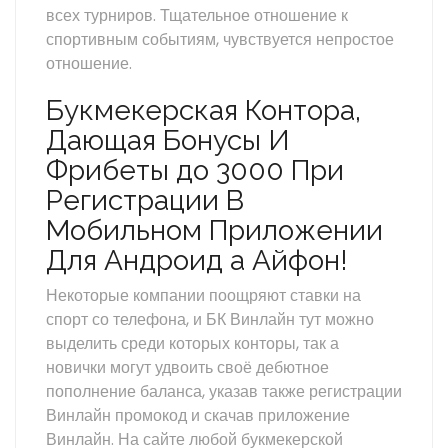
всех турниров. Тщательное отношение к
спортивным событиям, чувствуется непростое
отношение.
Букмекерская Контора,
Дающая Бонусы И
Фрибеты до 3000 При
Регистрации В
Мобильном Приложении
Для Андроид а Айфон!
Некоторые компании поощряют ставки на
спорт со телефона, и БК Винлайн тут можно
выделить среди которых конторы, так а
новички могут удвоить своё дебютное
пополнение баланса, указав также регистрации
Винлайн промокод и скачав приложение
Винлайн. На сайте любой букмекерской