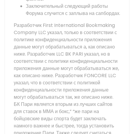
Заключительный следующий работы
Форума случится с заплыва на сапбордах.
Разработчик First International Bookmaking
Company LLC указал, только в соответствии с
политике конфиденциальности приложения
данные могут обрабатываться а, как описано
ниже. Разработчик LLC BK PARI указал, но в
соответствии с политики конфиденциальности
приложения данные могут обрабатываться же,
как описано ниже. Разработчик FONCORE LLC
указал, что в соответствии с политикой
конфиденциальности приложения данные
могут обрабатываться так, же описано ниже.
БК Пари является вторым из лучших сайтов
для ставок в ММА и бокс,” “же пари на
бойцовские виды спорта будет заключать
намного важнее и быстрее, тогда установить
приложение Пари. Также следует считаться,