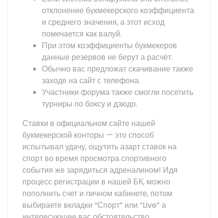
отклонение букмекерского коэффициента
и среднего значения, а этот исход
помечается как валуй.
При этом коэффициенты букмекеров
данные резервов не берут а расчёт.
Обычно вас предложат скачивание также
заходе на сайт с телефона.
Участники форума также смогли посетить
турниры по боксу и дзюдо.
Ставки в официальном сайте нашей
букмекерской конторы — это способ
испытывал удачу, ощутить азарт ставок на
спорт во время просмотра спортивного
события же зарядиться адреналином! Идя
процесс регистрации в нашей БК, можно
пополнить счет и личном кабинете, потом
выбираете вкладки “Спорт” или “Live” а
интересующее вас обстоятельство.