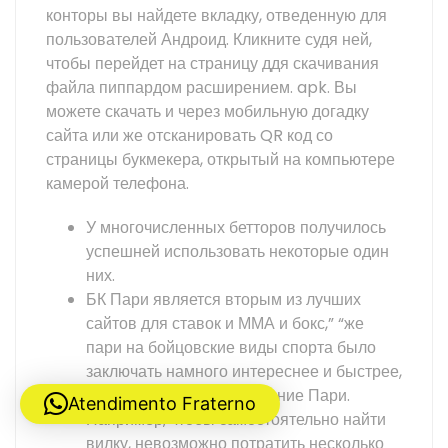
конторы вы найдете вкладку, отведенную для
пользователей Андроид. Кликните судя ней,
чтобы перейдет на страницу ддя скачивания
файла пиппардом расширением. apk. Вы
можете скачать и через мобильную догадку
сайта или же отсканировать QR код со
страницы букмекера, открытый на компьютере
камерой телефона.
У многочисленных бетторов получилось
успешней использовать некоторые один
них.
БК Пари является вторым из лучших
сайтов для ставок и ММА и бокс,” “же
пари на бойцовские виды спорта было
заключать намного интереснее и быстрее,
если установить приложение Пари.
Atendimento Fraterno
Например, чтобы самостоятельно найти
вилку, невозможно потратить несколько