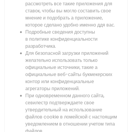
рассмотреть все такие приложения для
ставок, чтобы вы могло составить свое
мнение и подобрать а приложение,
которое сделано удобно именно ддя вас.
Подробные сведения доступны
в политике конфиденциальности
разработчика.
Для безопасной загрузки приложений
желательно использовать только
официальные источники, такие а
официальные веб-сайты букмекерских
контор или конфиденциальные
агрегаторы приложений.
При одновременном данного сайта,
севилестр подтверждаете свое
утвердительный на использование
файлов cookie в ломейской с настоящим
уведомлением в отношении учетом типа
файлов.