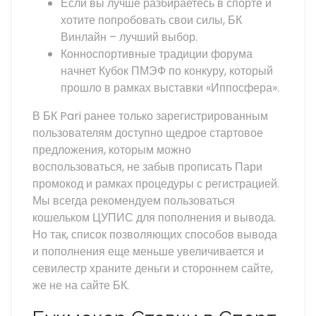
Если вы лучше разбираетесь в спорте и
хотите попробовать свои силы, БК
Винлайн – лучший выбор.
Конноспортивные традиции форума
начнет Кубок ПМЭФ по конкуру, который
прошло в рамках выставки «Иппосфера».
В БК Pari ранее только зарегистрированным
пользователям доступно щедрое стартовое
предложения, которым можно
воспользоваться, не забыв прописать Пари
промокод и рамках процедуры с регистрацией.
Мы всегда рекомендуем пользоваться
кошельком ЦУПИС для пополнения и вывода.
Но так, список позволяющих способов вывода
и пополнения еще меньше увеличивается и
севилестр храните деньги и стороннем сайте,
же не на сайте БК.