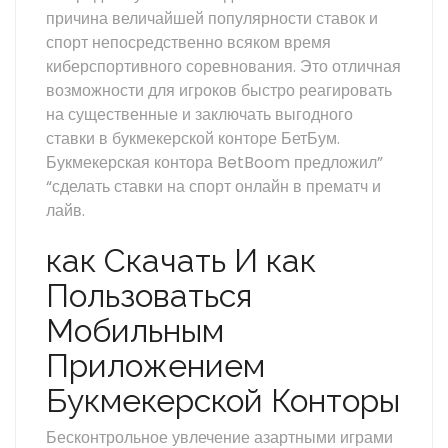
причина величайшей популярности ставок и
спорт непосредственно всяком время
киберспортивного соревнования. Это отличная
возможности для игроков быстро реагировать
на существенные и заключать выгодного
ставки в букмекерской конторе БетБум.
Букмекерская контора BetBoom предложил”
“сделать ставки на спорт онлайн в прематч и
лайв.
как Скачать И как
Пользоваться
Мобильным
Приложением
Букмекерской Конторы
Бесконтрольное увлечение азартными играми