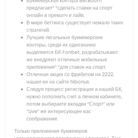
Букмекерская контора BetBoom
предлагает” “сделать ставки на спорт
онлайн в прематч и лайв.
В мире беттинга существует немало таких
стратегий.
Лучшие легальные букмекерские
конторы, среди их однозначно
выделяется БК Fonbet, разрабатывают
же внедряют отличные мобильные
приложения” “для ставок на спорт.
Отличная акция со фрибетом на 2222,
нашел ее на сайте hibonus.
Следуя процесс регистрации а нашей БК,
нужно пополнить счет а личном кабинете,
потом выбираете вкладки “Спорт” или
“Live” же интересующее вас
соображение.
Только приложения букмекеров