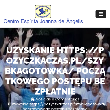
Pular
para
o
conteúdo
UZYSKANIE HTTPS://P
OZYCZKACZAS.PL/SZY
BKAGOTOWKA/ POCZĄ
TKOWEGO POSTĘPU BE
ZPŁATNIE
Notícias e Comentários
Uzyskanie https://pozyczkaczas.pl/szybkagotowka/
początkowego postępu bezpłatnie