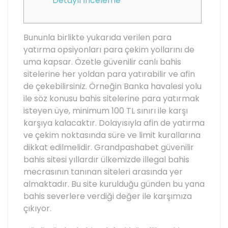
Detaylı İnceleme
Bununla birlikte yukarıda verilen para
yatırma opsiyonları para çekim yollarını de
uma kapsar. Özetle güvenilir canlı bahis
sitelerine her yoldan para yatırabilir ve afin
de çekebilirsiniz. Örneğin Banka havalesi yolu
ile söz konusu bahis sitelerine para yatırmak
isteyen üye, minimum 100 TL sınırı ile karşı
karşıya kalacaktır. Dolayısıyla afin de yatırma
ve çekim noktasında süre ve limit kurallarına
dikkat edilmelidir. Grandpashabet güvenilir
bahis sitesi yıllardır ülkemizde illegal bahis
mecrasının tanınan siteleri arasında yer
almaktadır. Bu site kurulduğu günden bu yana
bahis severlere verdiği değer ile karşımıza
çıkıyor.