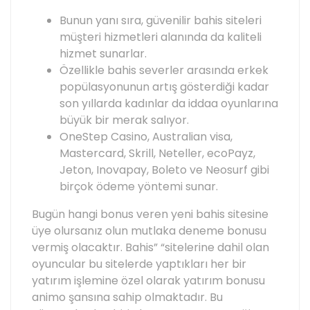
Bunun yanı sıra, güvenilir bahis siteleri
müşteri hizmetleri alanında da kaliteli
hizmet sunarlar.
Özellikle bahis severler arasında erkek
popülasyonunun artış gösterdiği kadar
son yıllarda kadınlar da iddaa oyunlarına
büyük bir merak salıyor.
OneStep Casino, Australian visa,
Mastercard, Skrill, Neteller, ecoPayz,
Jeton, Inovapay, Boleto ve Neosurf gibi
birçok ödeme yöntemi sunar.
Bugün hangi bonus veren yeni bahis sitesine
üye olursanız olun mutlaka deneme bonusu
vermiş olacaktır. Bahis” “sitelerine dahil olan
oyuncular bu sitelerde yaptıkları her bir
yatırım işlemine özel olarak yatırım bonusu
animo şansına sahip olmaktadır. Bu