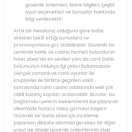
güvenlik önlemleri, lisans bilgileri, çeşitli
oyun seçenekleri ve bonuslar hakkında
bilgi verilecektir.
Artık bir hesabınız olduğuna göre bahis
sitesinin teklif ettiği bonuslara ve
promosyonlara göz atabilirsiniz. Güvenilir bir
zeminde bahis ve casino hizmeti bulunduran
1xbet sitesi’nin en sevilen yanı da canlı bahis
bölümünün oldukça ilgi çekici bulunmasıdır.
Gerçek zamanlı ve canlı oyunlar ile,
krupiyeler ile birlikte geçirilen vakit
sonrasında canlı casino odalarında weil çok
ciddi kazanç kapıları aralanabilir. Bürolar, bu
bağlamda üyelerin beklentilerini karşılayarak
ülkemizde fazlaca talep görmeyi başarır.
Güvenilir bir bahis sitesi için inceleme
yaparken dikkate alınması gereken bir diğer
unsur ise sitede güvenlik önlemlerinin olup