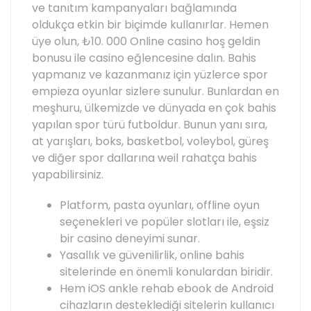
ve tanıtım kampanyaları bağlamında
oldukça etkin bir biçimde kullanırlar. Hemen
üye olun, ₺10. 000 Online casino hoş geldin
bonusu ile casino eğlencesine dalın. Bahis
yapmanız ve kazanmanız için yüzlerce spor
empieza oyunlar sizlere sunulur. Bunlardan en
meşhuru, ülkemizde ve dünyada en çok bahis
yapılan spor türü futboldur. Bunun yanı sıra,
at yarışları, boks, basketbol, voleybol, güreş
ve diğer spor dallarına weil rahatça bahis
yapabilirsiniz.
Platform, pasta oyunları, offline oyun
seçenekleri ve popüler slotları ile, eşsiz
bir casino deneyimi sunar.
Yasallık ve güvenilirlik, online bahis
sitelerinde en önemli konulardan biridir.
Hem iOS ankle rehab ebook de Android
cihazların desteklediği sitelerin kullanıcı