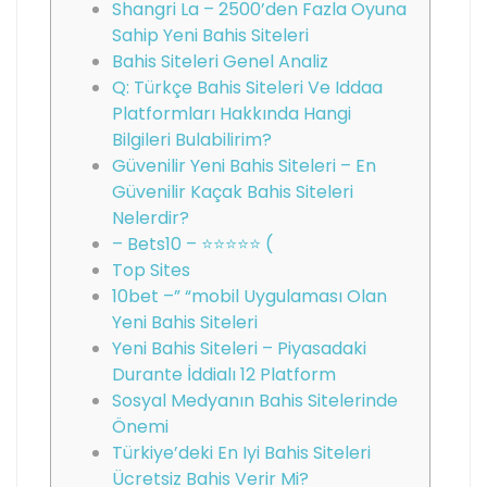
Shangri La – 2500’den Fazla Oyuna
Sahip Yeni Bahis Siteleri
Bahis Siteleri Genel Analiz
Q: Türkçe Bahis Siteleri Ve Iddaa
Platformları Hakkında Hangi
Bilgileri Bulabilirim?
Güvenilir Yeni Bahis Siteleri – En
Güvenilir Kaçak Bahis Siteleri
Nelerdir?
– Bets10 – ⭐⭐⭐⭐⭐ (
Top Sites
10bet –” “mobil Uygulaması Olan
Yeni Bahis Siteleri
Yeni Bahis Siteleri – Piyasadaki
Durante İddialı 12 Platform
Sosyal Medyanın Bahis Sitelerinde
Önemi
Türkiye’deki En Iyi Bahis Siteleri
Ücretsiz Bahis Verir Mi?