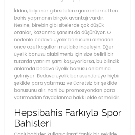
İddaa, bilyoner gibi sitelere göre internetten
bahis yapmanın birçok avantajı vardır.
Nesine, birebin gibi sitelerde çok düşük
oranlar, kazanma şansını da düşürüyor. O
nedenle bedava üyelik bonusunu almadan
önce özel koşulları mutlaka inceleyin. Eğer
üyelik bonusu alabilmeniz için size belirli bir
tutarda yatırım şartı koşuyorlarsa, bu bilindik
anlamda bedava üyelik bonusu anlamına
gelmiyor. Bedava üyelik bonusunda üye hiçbir
şekilde para yatırmaz ve ücretsiz bir şekilde
bonusunu alır. Yani bu promosyondan para
yatırmadan faydalanma hakkı elde etmelidir.
Hepsibahis Farkıyla Spor
Bahisleri
Canlı bahisler kullanıcılara” “anlık bir şekilde