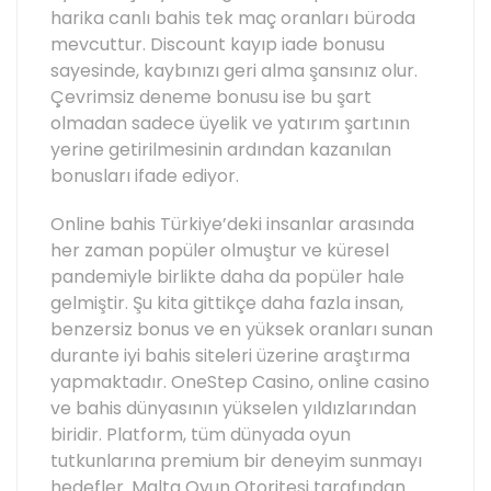
harika canlı bahis tek maç oranları büroda
mevcuttur. Discount kayıp iade bonusu
sayesinde, kaybınızı geri alma şansınız olur.
Çevrimsiz deneme bonusu ise bu şart
olmadan sadece üyelik ve yatırım şartının
yerine getirilmesinin ardından kazanılan
bonusları ifade ediyor.
Online bahis Türkiye’deki insanlar arasında
her zaman popüler olmuştur ve küresel
pandemiyle birlikte daha da popüler hale
gelmiştir. Şu kita gittikçe daha fazla insan,
benzersiz bonus ve en yüksek oranları sunan
durante iyi bahis siteleri üzerine araştırma
yapmaktadır. OneStep Casino, online casino
ve bahis dünyasının yükselen yıldızlarından
biridir. Platform, tüm dünyada oyun
tutkunlarına premium bir deneyim sunmayı
hedefler. Malta Oyun Otoritesi tarafından