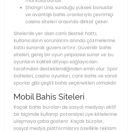
markalardandır.
Shangri Una, sunduğu yüksek bonuslar
ve avantajlı bahis oranlarıyla çevrimiçi
casino siteleri arasında dikkat çeker.
Sitelerde yer alan canlı destek hattı,
kullanıcıların sorunlarını anında çözmelerine
katkı sunarak güveni artırır. Güvenilir bahis
siteleri, geniş bir oyun yelpazesi sunar ve bu
oyunların kaliteli altyapı sağlayıcıları
tarafından desteklendiğinden emin olur. Spor
bahisleri, casino oyunları, canlı bahis ve sanal
sporlar gibi çeşitli bahis seçenekleri olmalıdır.
Mobil Bahis Siteleri
Kaçak bahis büroları de sosyal medyayı aktif
bir biçimde kullanıp potansiyel üye kitlelerine
ulaşmaya çaba gösterir. Kaçak bürolar,
sosyal medya platformlarını özellikle reklam