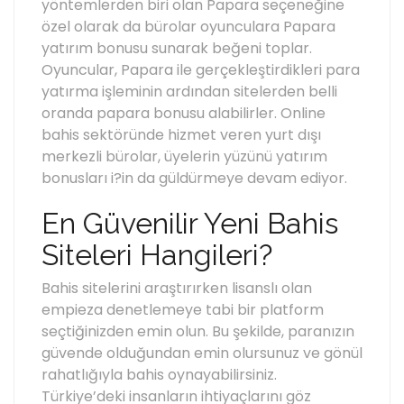
yöntemlerden biri olan Papara seçeneğine
özel olarak da bürolar oyunculara Papara
yatırım bonusu sunarak beğeni toplar.
Oyuncular, Papara ile gerçekleştirdikleri para
yatırma işleminin ardından sitelerden belli
oranda papara bonusu alabilirler. Online
bahis sektöründe hizmet veren yurt dışı
merkezli bürolar, üyelerin yüzünü yatırım
bonusları i?in da güldürmeye devam ediyor.
En Güvenilir Yeni Bahis
Siteleri Hangileri?
Bahis sitelerini araştırırken lisanslı olan
empieza denetlemeye tabi bir platform
seçtiğinizden emin olun. Bu şekilde, paranızın
güvende olduğundan emin olursunuz ve gönül
rahatlığıyla bahis oynayabilirsiniz.
Türkiye’deki insanların ihtiyaçlarını göz