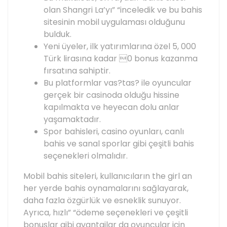
olan Shangri La’yı” “inceledik ve bu bahis
sitesinin mobil uygulaması olduğunu
bulduk.
Yeni üyeler, ilk yatırımlarına özel 5, 000
Türk lirasına kadar 0 bonus kazanma
fırsatına sahiptir.
Bu platformlar vas?tas? ile oyuncular
gerçek bir casinoda olduğu hissine
kapılmakta ve heyecan dolu anlar
yaşamaktadır.
Spor bahisleri, casino oyunları, canlı
bahis ve sanal sporlar gibi çeşitli bahis
seçenekleri olmalıdır.
Mobil bahis siteleri, kullanıcıların the girl an
her yerde bahis oynamalarını sağlayarak,
daha fazla özgürlük ve esneklik sunuyor.
Ayrıca, hızlı” “ödeme seçenekleri ve çeşitli
bonuslar gibi avantajlar da oyuncular için