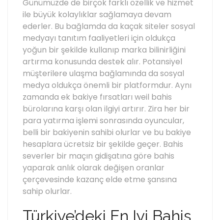
Günümüzde de birçok farklı özellik ve hizmet
ile büyük kolaylıklar sağlamaya devam
ederler. Bu bağlamda da kaçak siteler sosyal
medyayı tanıtım faaliyetleri için oldukça
yoğun bir şekilde kullanıp marka bilinirliğini
artırma konusunda destek alır. Potansiyel
müşterilere ulaşma bağlamında da sosyal
medya oldukça önemli bir platformdur. Aynı
zamanda ek bakiye fırsatları weil bahis
bürolarına karşı olan ilgiyi artırır. Zira her bir
para yatırma işlemi sonrasında oyuncular,
belli bir bakiyenin sahibi olurlar ve bu bakiye
hesaplara ücretsiz bir şekilde geçer. Bahis
severler bir maçın gidişatına göre bahis
yaparak anlık olarak değişen oranlar
çerçevesinde kazanç elde etme şansına
sahip olurlar.
Türkiye’deki En Iyi Bahis