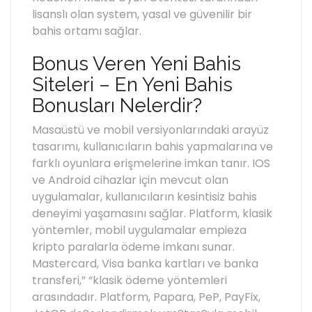
lisanslı olan system, yasal ve güvenilir bir
bahis ortamı sağlar.
Bonus Veren Yeni Bahis
Siteleri – En Yeni Bahis
Bonusları Nelerdir?
Masaüstü ve mobil versiyonlarındaki arayüz
tasarımı, kullanıcıların bahis yapmalarına ve
farklı oyunlara erişmelerine imkan tanır. IOS
ve Android cihazlar için mevcut olan
uygulamalar, kullanıcıların kesintisiz bahis
deneyimi yaşamasını sağlar. Platform, klasik
yöntemler, mobil uygulamalar empieza
kripto paralarla ödeme imkanı sunar.
Mastercard, Visa banka kartları ve banka
transferi,” “klasik ödeme yöntemleri
arasındadır. Platform, Papara, PeP, PayFix,