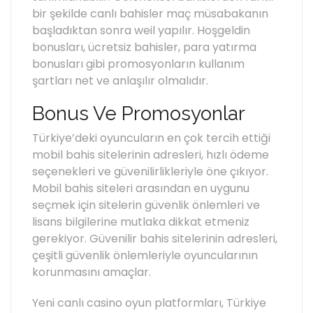
bir şekilde canlı bahisler maç müsabakanın
başladıktan sonra weil yapılır. Hoşgeldin
bonusları, ücretsiz bahisler, para yatırma
bonusları gibi promosyonların kullanım
şartları net ve anlaşılır olmalıdır.
Bonus Ve Promosyonlar
Türkiye’deki oyuncuların en çok tercih ettiği
mobil bahis sitelerinin adresleri, hızlı ödeme
seçenekleri ve güvenilirlikleriyle öne çıkıyor.
Mobil bahis siteleri arasından en uygunu
seçmek için sitelerin güvenlik önlemleri ve
lisans bilgilerine mutlaka dikkat etmeniz
gerekiyor. Güvenilir bahis sitelerinin adresleri,
çeşitli güvenlik önlemleriyle oyuncularının
korunmasını amaçlar.
Yeni canlı casino oyun platformları, Türkiye